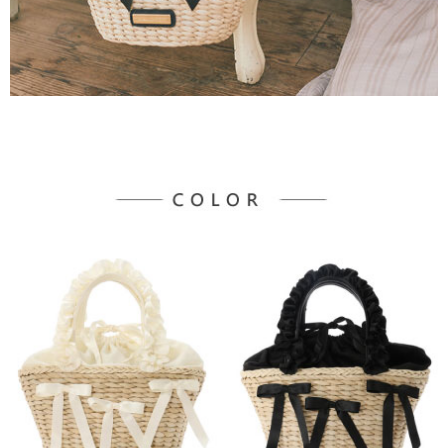
３．未成年的使用者請事先徵得法定代理人或監護人之同意方可使用
宅配
「AFTEE先享後付」，若未經同意申辦者引起之損失，本公司不負相關責
任。
每筆NT$90，滿NT$888(含以上)免運費
４．使用「AFTEE先享後付」時，將依據個別帳號之用戶狀況，依本公司即
時審查核予不同之上限額度；若仍有額度不足之情形，本公司將視審查結果
請求用戶進行身份認證。
５．嚴禁一人註冊多個帳號或使用他人資訊註冊。若發現惡意使用之情形，
恩沛科技股份有限公司將有權停止該用戶之使用額度並採取法律行動。