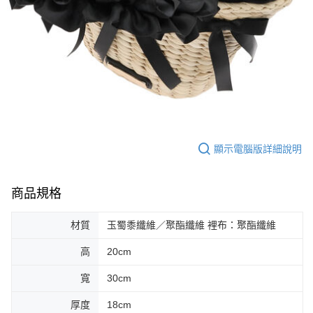
顯示電腦版詳細說明
商品規格
材質
玉蜀黍纖維／聚酯纖維 裡布：聚酯纖維
高
20cm
寬
30cm
厚度
18cm