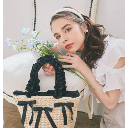
AFTEE先享後付是「在收到商品之後才付款」的支付方式。 讓您購物簡單
3.實際核准額度、可分期數及費用金額請依後續交易確認頁面所載為準。
便利好安心！
4.訂單成立30分鐘內，如未前往確認交易或遇審核未通過，訂單將自動取
１．簡單：不需註冊會員、不需綁卡、不需儲值。
運送方式
消。如遇「轉專審核」未通過狀況，表示未達大哥付你分期系統評分，恕無
２．便利：只要手機號碼，簡訊認證，即可結帳。
法說明評估內容。
３．安心：先確認商品／服務後，再付款。
全家取貨付款
【繳款方式說明】
1.分期款項不併入電信帳單，「大哥付你分期」於每月結算日後寄送繳費提
每筆NT$60，滿NT$388(含以上)免運費
【「AFTEE先享後付」結帳流程】
醒簡訊。
１．於結帳方式選擇「AFTEE先享後付」後，將跳轉至「AFTEE先享後付」
2.透過簡訊連結打開帳單後，可選擇「超商條碼／台灣大直營門市／銀行轉
全家純取貨
結帳頁面，進行簡訊認證並確認金額後，即可完成結帳。
帳／街口支付／iPASS MONEY」等通路繳費。
２．訂單成立數日內，您將收到繳費通知簡訊。
每筆NT$60，滿NT$388(含以上)免運費
３．收到繳費通知簡訊後14天內，點擊此簡訊中的連結，可透過四大超商／
【注意事項】
ATM／網路銀行／等多元方式進行付款，方視為交易完成。
萊爾富取貨付款
1.本服務係由「台灣大哥大股份有限公司」（以下簡稱本公司）所提供，讓
※ 請注意：結帳手續完成當下不需立刻繳費，但若您需要取消訂單，請聯絡
用戶於交易時，得透過本服務購買商品或服務，並由商店將買賣／分期付款
每筆NT$60，滿NT$888(含以上)免運費
購買商品的店家。未經商家同意取消之訂單仍視為有效，需透過AFTEE先享
買賣價金債權讓與本公司後，依約使用本公司帳單繳交帳款。
後付繳納相關費用。
2.基於同意付款使用「大哥付你分期」之契約關係目的，商店將以您的個人
萊爾富純取貨
※ 交易是否成功請以「AFTEE先享後付 」之結帳頁面顯示為準，若有關於
資料（包含姓名、電話或地址）提供予台灣大哥大進項蒐集、處理及利用，
是否繳費成功／繳費後需取消欲退款等相關疑問，請聯繫「AFTEE先享後付
每筆NT$60，滿NT$888(含以上)免運費
由本公司與您本人進行分期帳單所需資料之確認、核對及更正。
客戶支援中心」
https://netprotections.freshdesk.com/support/home
3.完整用戶服務條款，請詳閱以下連結：
https://oppay.tw/userRule
7-11取貨付款
【注意事項】
１．透過由恩沛科技股份有限公司提供之「AFTEE先享後付」服務完成之交
每筆NT$60，滿NT$888(含以上)免運費
易，需依本服務之必要範圍內提供個人資料，並將交易相關給付款項請求債
權轉讓予恩沛科技股份有限公司。
7-11純取貨
２．關於個人資料處理事宜，請瀏覽以下網址：
每筆NT$60，滿NT$888(含以上)免運費
https://aftee.tw/terms/#terms3