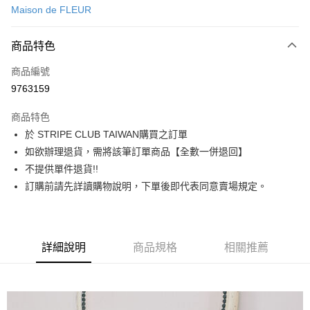
Maison de FLEUR
信用卡分期付款
3 期 0 利率 每期
NT$1,543
21家銀行
商品特色
合作金庫商業銀行
第一商業銀行
超商取貨付款
商品編號
華南商業銀行
彰化商業銀行
9763159
LINE Pay
上海商業儲蓄銀行
台北富邦商業銀行
國泰世華商業銀行
兆豐國際商業銀行
商品特色
Apple Pay
臺灣中小企業銀行
台中商業銀行
於 STRIPE CLUB TAIWAN購買之訂單
匯豐（台灣）商業銀行
華泰商業銀行
街口支付
如欲辦理退貨，需將該筆訂單商品【全數一併退回】
聯邦商業銀行
遠東國際商業銀行
元大商業銀行
永豐商業銀行
不提供單件退貨!!
悠遊付
玉山商業銀行
星展（台灣）商業銀行
訂購前請先詳讀購物說明，下單後即代表同意賣場規定。
台新國際商業銀行
中國信託商業銀行
Google Pay
台灣樂天信用卡公司
大哥付你分期
相關說明
詳細說明
商品規格
相關推薦
【大哥付你分期使用說明】
AFTEE先享後付
1.本服務由台灣大哥大提供，台灣大哥大用戶可立即使用無須另外申請。
2.付款方式選擇「大哥付你分期」，訂單成立後會自動跳轉到大哥付的交易
相關說明
流程，驗證手機門號後，選擇欲分期的期數、繳款截止日，確認付款後即完
【關於「AFTEE先享後付」】
成交易。
ATM付款