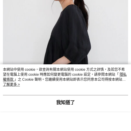
本網站中使用 cookie，欲查詢有關本網站使用 cookie 方式之詳情，及若您不希
望在電腦上使用 cookie 時應如何變更電腦的 cookie 設定，請參閱本網站「
隱私
權條款
」之 Cookie 聲明。您繼續使用本網站即表示您同意本公司得按本網站使
用條款之 Cookie 聲明使用 cookie。
了解更多 >
我知道了