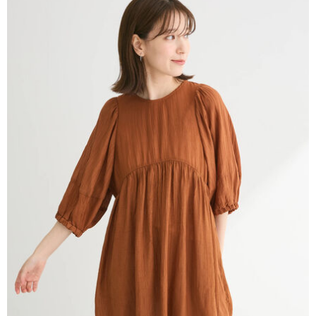
AFTEE先享後付是「在收到商品之後才付款」的支付方式。 讓您購物簡單
3.實際核准額度、可分期數及費用金額請依後續交易確認頁面所載為準。
便利好安心！
4.訂單成立30分鐘內，如未前往確認交易或遇審核未通過，訂單將自動取
１．簡單：不需註冊會員、不需綁卡、不需儲值。
運送方式
消。如遇「轉專審核」未通過狀況，表示未達大哥付你分期系統評分，恕無
２．便利：只要手機號碼，簡訊認證，即可結帳。
法說明評估內容。
３．安心：先確認商品／服務後，再付款。
全家取貨付款
【繳款方式說明】
1.分期款項不併入電信帳單，「大哥付你分期」於每月結算日後寄送繳費提
每筆NT$60，滿NT$388(含以上)免運費
【「AFTEE先享後付」結帳流程】
醒簡訊。
１．於結帳方式選擇「AFTEE先享後付」後，將跳轉至「AFTEE先享後付」
2.透過簡訊連結打開帳單後，可選擇「超商條碼／台灣大直營門市／銀行轉
全家純取貨
結帳頁面，進行簡訊認證並確認金額後，即可完成結帳。
帳／街口支付／iPASS MONEY」等通路繳費。
２．訂單成立數日內，您將收到繳費通知簡訊。
每筆NT$60，滿NT$388(含以上)免運費
３．收到繳費通知簡訊後14天內，點擊此簡訊中的連結，可透過四大超商／
【注意事項】
ATM／網路銀行／等多元方式進行付款，方視為交易完成。
萊爾富取貨付款
1.本服務係由「台灣大哥大股份有限公司」（以下簡稱本公司）所提供，讓
※ 請注意：結帳手續完成當下不需立刻繳費，但若您需要取消訂單，請聯絡
用戶於交易時，得透過本服務購買商品或服務，並由商店將買賣／分期付款
每筆NT$60，滿NT$888(含以上)免運費
購買商品的店家。未經商家同意取消之訂單仍視為有效，需透過AFTEE先享
買賣價金債權讓與本公司後，依約使用本公司帳單繳交帳款。
後付繳納相關費用。
2.基於同意付款使用「大哥付你分期」之契約關係目的，商店將以您的個人
萊爾富純取貨
※ 交易是否成功請以「AFTEE先享後付 」之結帳頁面顯示為準，若有關於
資料（包含姓名、電話或地址）提供予台灣大哥大進項蒐集、處理及利用，
是否繳費成功／繳費後需取消欲退款等相關疑問，請聯繫「AFTEE先享後付
每筆NT$60，滿NT$888(含以上)免運費
由本公司與您本人進行分期帳單所需資料之確認、核對及更正。
客戶支援中心」
https://netprotections.freshdesk.com/support/home
3.完整用戶服務條款，請詳閱以下連結：
https://oppay.tw/userRule
7-11取貨付款
【注意事項】
１．透過由恩沛科技股份有限公司提供之「AFTEE先享後付」服務完成之交
每筆NT$60，滿NT$888(含以上)免運費
易，需依本服務之必要範圍內提供個人資料，並將交易相關給付款項請求債
權轉讓予恩沛科技股份有限公司。
7-11純取貨
２．關於個人資料處理事宜，請瀏覽以下網址：
每筆NT$60，滿NT$888(含以上)免運費
https://aftee.tw/terms/#terms3