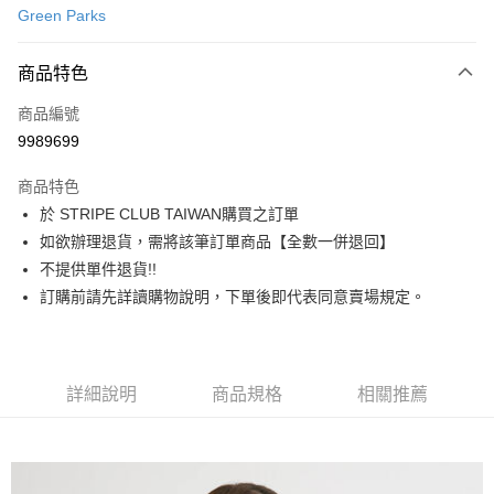
Green Parks
信用卡分期付款
3 期 0 利率 每期
NT$420
21家銀行
商品特色
合作金庫商業銀行
第一商業銀行
超商取貨付款
商品編號
華南商業銀行
彰化商業銀行
9989699
LINE Pay
上海商業儲蓄銀行
台北富邦商業銀行
國泰世華商業銀行
兆豐國際商業銀行
商品特色
Apple Pay
臺灣中小企業銀行
台中商業銀行
於 STRIPE CLUB TAIWAN購買之訂單
匯豐（台灣）商業銀行
華泰商業銀行
街口支付
如欲辦理退貨，需將該筆訂單商品【全數一併退回】
聯邦商業銀行
遠東國際商業銀行
元大商業銀行
永豐商業銀行
不提供單件退貨!!
悠遊付
玉山商業銀行
星展（台灣）商業銀行
訂購前請先詳讀購物說明，下單後即代表同意賣場規定。
台新國際商業銀行
中國信託商業銀行
Google Pay
台灣樂天信用卡公司
大哥付你分期
相關說明
詳細說明
商品規格
相關推薦
【大哥付你分期使用說明】
AFTEE先享後付
1.本服務由台灣大哥大提供，台灣大哥大用戶可立即使用無須另外申請。
2.付款方式選擇「大哥付你分期」，訂單成立後會自動跳轉到大哥付的交易
相關說明
流程，驗證手機門號後，選擇欲分期的期數、繳款截止日，確認付款後即完
【關於「AFTEE先享後付」】
成交易。
ATM付款