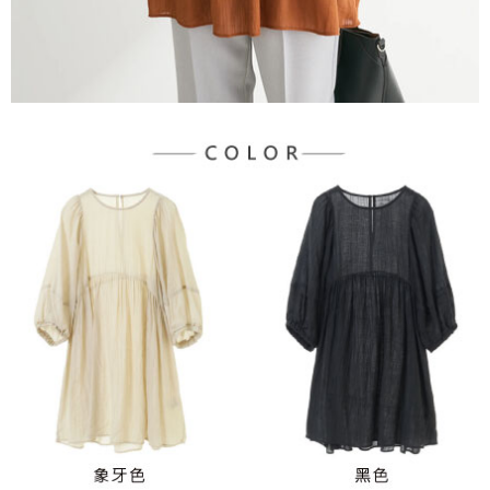
３．未成年的使用者請事先徵得法定代理人或監護人之同意方可使用
宅配
「AFTEE先享後付」，若未經同意申辦者引起之損失，本公司不負相關責
任。
每筆NT$90，滿NT$888(含以上)免運費
４．使用「AFTEE先享後付」時，將依據個別帳號之用戶狀況，依本公司即
時審查核予不同之上限額度；若仍有額度不足之情形，本公司將視審查結果
請求用戶進行身份認證。
５．嚴禁一人註冊多個帳號或使用他人資訊註冊。若發現惡意使用之情形，
恩沛科技股份有限公司將有權停止該用戶之使用額度並採取法律行動。