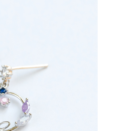
項】
網路銀行／等多元方式進行付款，方視為交易完成。
係由「台灣大哥大股份有限公司」（以下簡稱本公司）所提供，讓
：結帳手續完成當下不需立刻繳費，但若您需要取消訂單，請聯
貨付款
易時，得透過本服務購買商品或服務，並由商店將買賣／分期付
的店家。未經商家同意取消之訂單仍視為有效，需透過AFTEE
金債權讓與本公司後，依約使用本公司帳單繳交帳款。
繳納相關費用。
0，滿NT$888(含以上)免運費
意付款使用「大哥付你分期」之契約關係目的，商店將以您的個人
否成功請以「AFTEE先享後付 」之結帳頁面顯示為準，若有關於
含姓名、電話或地址）提供予台灣大哥大進項蒐集、處理及利
功／繳費後需取消欲退款等相關疑問，請聯繫「AFTEE先享後
取貨
公司與您本人進行分期帳單所需資料之確認、核對及更正。
援中心」
https://netprotections.freshdesk.com/support/home
0，滿NT$888(含以上)免運費
戶服務條款，請詳閱以下連結：
https://oppay.tw/userRule
項】
付款
恩沛科技股份有限公司提供之「AFTEE先享後付」服務完成之
依本服務之必要範圍內提供個人資料，並將交易相關給付款項請
0，滿NT$888(含以上)免運費
讓予恩沛科技股份有限公司。
個人資料處理事宜，請瀏覽以下網址：
貨
ee.tw/terms/#terms3
0，滿NT$888(含以上)免運費
年的使用者請事先徵得法定代理人或監護人之同意方可使用
E先享後付」，若未經同意申辦者引起之損失，本公司不負相關責
AFTEE先享後付」時，將依據個別帳號之用戶狀況，依本公司
0，滿NT$888(含以上)免運費
核予不同之上限額度；若仍有額度不足之情形，本公司將視審查
用戶進行身份認證。
一人註冊多個帳號或使用他人資訊註冊。若發現惡意使用之情
科技股份有限公司將有權停止該用戶之使用額度並採取法律行