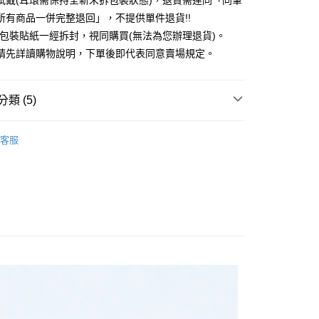
試戴(耳環需保持全新未拆包裝狀態)，退貨需連同「同筆
台灣）商業銀行
華泰商業銀行
所有商品一併完整退回」，不提供單件退貨!!
業銀行
遠東國際商業銀行
外包裝貼紙一經拆封，視同購買(無法為您辦理退貨)。
業銀行
永豐商業銀行
請先詳讀購物說明，下單後即代表同意賣場規定。
業銀行
星展（台灣）商業銀行
際商業銀行
中國信託商業銀行
y
天信用卡公司
分期
類 (5)
你分期使用說明】
EARRINGS / 耳環
享後付
客服
由台灣大哥大提供，台灣大哥大用戶可立即使用無須另外申請。
RY / 飾品
式選擇「大哥付你分期」，訂單成立後會自動跳轉到大哥付的交易
證手機門號後，選擇欲分期的期數、繳款截止日，確認付款後即
FTEE先享後付」】
ALL ITEMS
。
先享後付是「在收到商品之後才付款」的支付方式。 讓您購物簡單
准額度、可分期數及費用金額請依後續交易確認頁面所載為準。
心！
OWN
JUJURY
立30分鐘內，如未前往確認交易或遇審核未通過，訂單將自動取
：不需註冊會員、不需綁卡、不需儲值。
「轉專審核」未通過狀況，表示未達大哥付你分期系統評分，恕
：只要手機號碼，簡訊認證，即可結帳。
MS
JUJURY飾品 ➯ 單件4折
評估內容。
：先確認商品／服務後，再付款。
式說明】
付款
項不併入電信帳單，「大哥付你分期」於每月結算日後寄送繳費提
EE先享後付」結帳流程】
0，滿NT$388(含以上)免運費
方式選擇「AFTEE先享後付」後，將跳轉至「AFTEE先享後
訊連結打開帳單後，可選擇「超商條碼／台灣大直營門市／銀行轉
頁面，進行簡訊認證並確認金額後，即可完成結帳。
付／iPASS MONEY」等通路繳費。
貨
成立數日內，您將收到繳費通知簡訊。
費通知簡訊後14天內，點擊此簡訊中的連結，可透過四大超商
0，滿NT$388(含以上)免運費