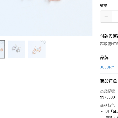
數量
付款與運
超取滿NT$
付款方式
品牌
信用卡一
JUJURY
信用卡分
商品特色
3 期 
商品編號
合作金
超商取貨
9975380
華南商
LINE Pay
上海商
商品特色
國泰世
因「耳
Apple Pay
臺灣中