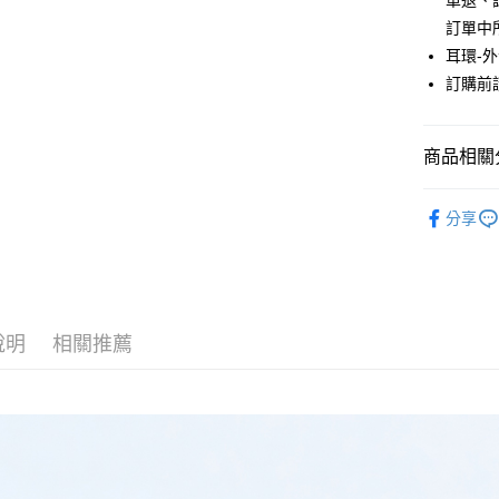
單退、
匯豐（
街口支付
訂單中
聯邦商
耳環-
元大商
悠遊付
訂購前
玉山商
台新國
Google Pa
台灣樂
大哥付你
商品相關分
相關說明
JUJURY
【大哥付
AFTEE先
分享
1.本服務
ACCESSO
2.付款方
相關說明
流程，驗
【關於「A
JUJURY
ATM付款
完成交易
AFTEE
3.實際核
便利好安
PRICE D
4.訂單成
１．簡單
消。如遇
說明
相關推薦
２．便利
SALE ITE
運送方式
無法說明
３．安心
【繳款方
全家取貨
1.分期款
【「AFT
醒簡訊。
每筆NT$6
１．於結帳
2.透過簡
付」結帳
帳／街口支
全家純取
２．訂單
３．收到繳
每筆NT$6