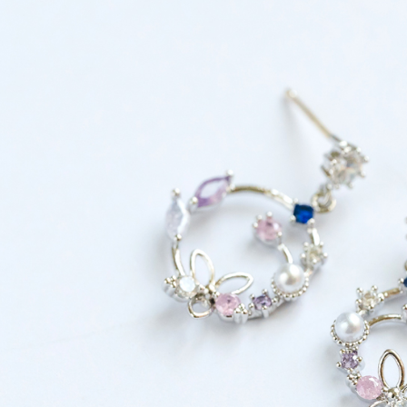
【注意事
／ATM／
1.本服務
※ 請注意
萊爾富取
用戶於交
絡購買商品
款買賣價
先享後付
每筆NT$6
2.基於同
※ 交易是
資料（包
是否繳費成
萊爾富純
用，由本
付客戶支
每筆NT$6
3.完整用
【注意事
7-11取貨
１．透過由
交易，需
每筆NT$6
求債權轉
２．關於
7-11純取
https://aft
每筆NT$6
３．未成
「AFTE
宅配
任。
４．使用「
每筆NT$9
即時審查
結果請求
５．嚴禁
形，恩沛
動。