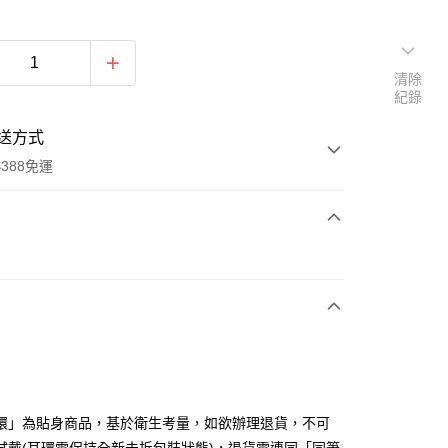
清除
紀錄
送方式
388免運
次付款
期付款
0 利率 每期
NT$183
21家銀行
庫商業銀行
第一商業銀行
付款
業銀行
彰化商業銀行
業儲蓄銀行
台北富邦商業銀行
華商業銀行
兆豐國際商業銀行
環」為貼身商品，基於衛生考量，如欲辦理退貨，不可
小企業銀行
台中商業銀行