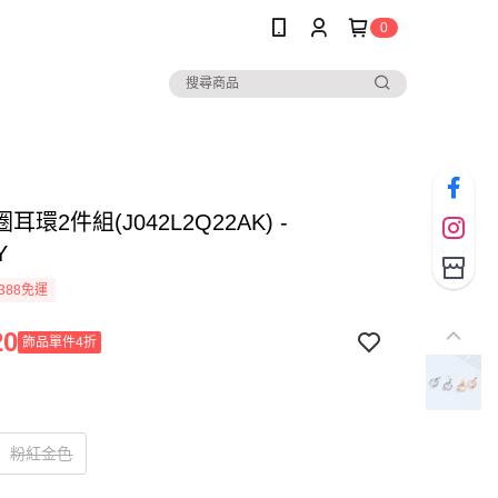
0
耳環2件組(J042L2Q22AK) -
Y
388免運
20
飾品單件4折
粉紅金色