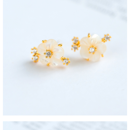
任。
每筆NT$90，滿NT$888(含以上)免運費
４．使用「AFTEE先享後付」時，將依據個別帳號之用戶狀況，依本公司即
時審查核予不同之上限額度；若仍有額度不足之情形，本公司將視審查結果
請求用戶進行身份認證。
５．嚴禁一人註冊多個帳號或使用他人資訊註冊。若發現惡意使用之情形，
恩沛科技股份有限公司將有權停止該用戶之使用額度並採取法律行動。