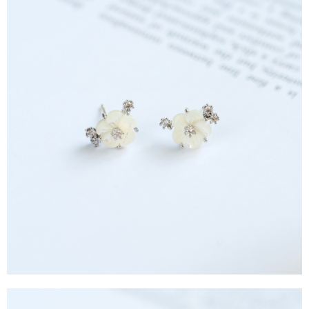
4.訂單成立30分鐘內，如未前往確認交易或遇審核未通過，訂單將自動取
１．簡單：不需註冊會員、不需綁卡、不需儲值。
運送方式
消。如遇「轉專審核」未通過狀況，表示未達大哥付你分期系統評分，恕無
２．便利：只要手機號碼，簡訊認證，即可結帳。
法說明評估內容。
３．安心：先確認商品／服務後，再付款。
全家取貨付款
【繳款方式說明】
1.分期款項不併入電信帳單，「大哥付你分期」於每月結算日後寄送繳費提
每筆NT$60，滿NT$388(含以上)免運費
【「AFTEE先享後付」結帳流程】
醒簡訊。
１．於結帳方式選擇「AFTEE先享後付」後，將跳轉至「AFTEE先享後付」
2.透過簡訊連結打開帳單後，可選擇「超商條碼／台灣大直營門市／銀行轉
全家純取貨
結帳頁面，進行簡訊認證並確認金額後，即可完成結帳。
帳／街口支付／iPASS MONEY」等通路繳費。
２．訂單成立數日內，您將收到繳費通知簡訊。
每筆NT$60，滿NT$388(含以上)免運費
３．收到繳費通知簡訊後14天內，點擊此簡訊中的連結，可透過四大超商／
【注意事項】
ATM／網路銀行／等多元方式進行付款，方視為交易完成。
萊爾富取貨付款
1.本服務係由「台灣大哥大股份有限公司」（以下簡稱本公司）所提供，讓
※ 請注意：結帳手續完成當下不需立刻繳費，但若您需要取消訂單，請聯絡
用戶於交易時，得透過本服務購買商品或服務，並由商店將買賣／分期付款
每筆NT$60，滿NT$888(含以上)免運費
購買商品的店家。未經商家同意取消之訂單仍視為有效，需透過AFTEE先享
買賣價金債權讓與本公司後，依約使用本公司帳單繳交帳款。
後付繳納相關費用。
2.基於同意付款使用「大哥付你分期」之契約關係目的，商店將以您的個人
萊爾富純取貨
※ 交易是否成功請以「AFTEE先享後付 」之結帳頁面顯示為準，若有關於
資料（包含姓名、電話或地址）提供予台灣大哥大進項蒐集、處理及利用，
是否繳費成功／繳費後需取消欲退款等相關疑問，請聯繫「AFTEE先享後付
每筆NT$60，滿NT$888(含以上)免運費
由本公司與您本人進行分期帳單所需資料之確認、核對及更正。
客戶支援中心」
https://netprotections.freshdesk.com/support/home
3.完整用戶服務條款，請詳閱以下連結：
https://oppay.tw/userRule
7-11取貨付款
【注意事項】
１．透過由恩沛科技股份有限公司提供之「AFTEE先享後付」服務完成之交
每筆NT$60，滿NT$888(含以上)免運費
易，需依本服務之必要範圍內提供個人資料，並將交易相關給付款項請求債
權轉讓予恩沛科技股份有限公司。
7-11純取貨
２．關於個人資料處理事宜，請瀏覽以下網址：
每筆NT$60，滿NT$888(含以上)免運費
https://aftee.tw/terms/#terms3
３．未成年的使用者請事先徵得法定代理人或監護人之同意方可使用
宅配
「AFTEE先享後付」，若未經同意申辦者引起之損失，本公司不負相關責