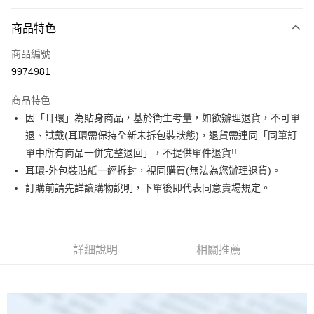
信用卡分期付款
3 期 0 利率 每期
NT$226
21家銀行
商品特色
合作金庫商業銀行
第一商業銀行
超商取貨付款
商品編號
華南商業銀行
彰化商業銀行
9974981
LINE Pay
上海商業儲蓄銀行
台北富邦商業銀行
國泰世華商業銀行
兆豐國際商業銀行
商品特色
Apple Pay
臺灣中小企業銀行
台中商業銀行
因「耳環」為貼身商品，基於衛生考量，如欲辦理退貨，不可單
匯豐（台灣）商業銀行
華泰商業銀行
街口支付
退、試戴(耳環需保持全新未拆包裝狀態)，退貨需連同「同筆訂
聯邦商業銀行
遠東國際商業銀行
元大商業銀行
永豐商業銀行
單中所有商品一併完整退回」，不提供單件退貨!!
悠遊付
玉山商業銀行
星展（台灣）商業銀行
耳環-外包裝貼紙一經拆封，視同購買(無法為您辦理退貨)。
台新國際商業銀行
中國信託商業銀行
Google Pay
訂購前請先詳讀購物說明，下單後即代表同意賣場規定。
台灣樂天信用卡公司
大哥付你分期
相關說明
【大哥付你分期使用說明】
詳細說明
相關推薦
AFTEE先享後付
1.本服務由台灣大哥大提供，台灣大哥大用戶可立即使用無須另外申請。
2.付款方式選擇「大哥付你分期」，訂單成立後會自動跳轉到大哥付的交易
相關說明
流程，驗證手機門號後，選擇欲分期的期數、繳款截止日，確認付款後即完
【關於「AFTEE先享後付」】
成交易。
ATM付款
AFTEE先享後付是「在收到商品之後才付款」的支付方式。 讓您購物簡單
3.實際核准額度、可分期數及費用金額請依後續交易確認頁面所載為準。
便利好安心！