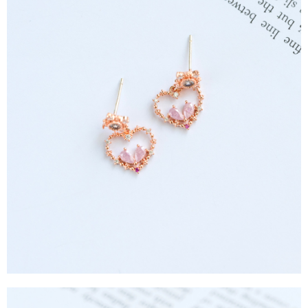
任。
每筆NT$90，滿NT$888(含以上)免運費
４．使用「AFTEE先享後付」時，將依據個別帳號之用戶狀況，依本公司即
時審查核予不同之上限額度；若仍有額度不足之情形，本公司將視審查結果
請求用戶進行身份認證。
５．嚴禁一人註冊多個帳號或使用他人資訊註冊。若發現惡意使用之情形，
恩沛科技股份有限公司將有權停止該用戶之使用額度並採取法律行動。