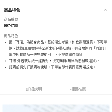
信用卡分期付款
3 期 0 利率 每期
NT$206
21家銀行
商品特色
合作金庫商業銀行
第一商業銀行
超商取貨付款
商品編號
華南商業銀行
彰化商業銀行
9974700
LINE Pay
上海商業儲蓄銀行
台北富邦商業銀行
國泰世華商業銀行
兆豐國際商業銀行
商品特色
Apple Pay
臺灣中小企業銀行
台中商業銀行
因「耳環」為貼身商品，基於衛生考量，如欲辦理退貨，不可單
匯豐（台灣）商業銀行
華泰商業銀行
街口支付
退、試戴(耳環需保持全新未拆包裝狀態)，退貨需連同「同筆訂
聯邦商業銀行
遠東國際商業銀行
元大商業銀行
永豐商業銀行
單中所有商品一併完整退回」，不提供單件退貨!!
悠遊付
玉山商業銀行
星展（台灣）商業銀行
耳環-外包裝貼紙一經拆封，視同購買(無法為您辦理退貨)。
台新國際商業銀行
中國信託商業銀行
Google Pay
訂購前請先詳讀購物說明，下單後即代表同意賣場規定。
台灣樂天信用卡公司
大哥付你分期
相關說明
【大哥付你分期使用說明】
詳細說明
相關推薦
AFTEE先享後付
1.本服務由台灣大哥大提供，台灣大哥大用戶可立即使用無須另外申請。
2.付款方式選擇「大哥付你分期」，訂單成立後會自動跳轉到大哥付的交易
相關說明
流程，驗證手機門號後，選擇欲分期的期數、繳款截止日，確認付款後即完
【關於「AFTEE先享後付」】
成交易。
ATM付款
AFTEE先享後付是「在收到商品之後才付款」的支付方式。 讓您購物簡單
3.實際核准額度、可分期數及費用金額請依後續交易確認頁面所載為準。
便利好安心！