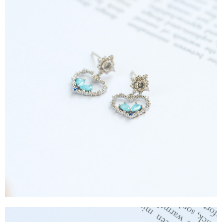
4.訂單成立30分鐘內，如未前往確認交易或遇審核未通過，訂單將自動取
１．簡單：不需註冊會員、不需綁卡、不需儲值。
運送方式
消。如遇「轉專審核」未通過狀況，表示未達大哥付你分期系統評分，恕無
２．便利：只要手機號碼，簡訊認證，即可結帳。
法說明評估內容。
３．安心：先確認商品／服務後，再付款。
全家取貨付款
【繳款方式說明】
1.分期款項不併入電信帳單，「大哥付你分期」於每月結算日後寄送繳費提
每筆NT$60，滿NT$388(含以上)免運費
【「AFTEE先享後付」結帳流程】
醒簡訊。
１．於結帳方式選擇「AFTEE先享後付」後，將跳轉至「AFTEE先享後付」
2.透過簡訊連結打開帳單後，可選擇「超商條碼／台灣大直營門市／銀行轉
全家純取貨
結帳頁面，進行簡訊認證並確認金額後，即可完成結帳。
帳／街口支付／iPASS MONEY」等通路繳費。
２．訂單成立數日內，您將收到繳費通知簡訊。
每筆NT$60，滿NT$388(含以上)免運費
３．收到繳費通知簡訊後14天內，點擊此簡訊中的連結，可透過四大超商／
【注意事項】
ATM／網路銀行／等多元方式進行付款，方視為交易完成。
萊爾富取貨付款
1.本服務係由「台灣大哥大股份有限公司」（以下簡稱本公司）所提供，讓
※ 請注意：結帳手續完成當下不需立刻繳費，但若您需要取消訂單，請聯絡
用戶於交易時，得透過本服務購買商品或服務，並由商店將買賣／分期付款
每筆NT$60，滿NT$888(含以上)免運費
購買商品的店家。未經商家同意取消之訂單仍視為有效，需透過AFTEE先享
買賣價金債權讓與本公司後，依約使用本公司帳單繳交帳款。
後付繳納相關費用。
2.基於同意付款使用「大哥付你分期」之契約關係目的，商店將以您的個人
萊爾富純取貨
※ 交易是否成功請以「AFTEE先享後付 」之結帳頁面顯示為準，若有關於
資料（包含姓名、電話或地址）提供予台灣大哥大進項蒐集、處理及利用，
是否繳費成功／繳費後需取消欲退款等相關疑問，請聯繫「AFTEE先享後付
每筆NT$60，滿NT$888(含以上)免運費
由本公司與您本人進行分期帳單所需資料之確認、核對及更正。
客戶支援中心」
https://netprotections.freshdesk.com/support/home
3.完整用戶服務條款，請詳閱以下連結：
https://oppay.tw/userRule
7-11取貨付款
【注意事項】
１．透過由恩沛科技股份有限公司提供之「AFTEE先享後付」服務完成之交
每筆NT$60，滿NT$888(含以上)免運費
易，需依本服務之必要範圍內提供個人資料，並將交易相關給付款項請求債
權轉讓予恩沛科技股份有限公司。
7-11純取貨
２．關於個人資料處理事宜，請瀏覽以下網址：
每筆NT$60，滿NT$888(含以上)免運費
https://aftee.tw/terms/#terms3
３．未成年的使用者請事先徵得法定代理人或監護人之同意方可使用
宅配
「AFTEE先享後付」，若未經同意申辦者引起之損失，本公司不負相關責