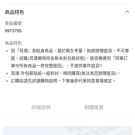
信用卡分期付款
3 期 0 利率 每期
NT$226
21家銀行
商品特色
合作金庫商業銀行
第一商業銀行
超商取貨付款
商品編號
華南商業銀行
彰化商業銀行
9973705
LINE Pay
上海商業儲蓄銀行
台北富邦商業銀行
國泰世華商業銀行
兆豐國際商業銀行
商品特色
Apple Pay
臺灣中小企業銀行
台中商業銀行
因「耳環」為貼身商品，基於衛生考量，如欲辦理退貨，不可單
匯豐（台灣）商業銀行
華泰商業銀行
街口支付
退、試戴(耳環需保持全新未拆包裝狀態)，退貨需連同「同筆訂
聯邦商業銀行
遠東國際商業銀行
元大商業銀行
永豐商業銀行
單中所有商品一併完整退回」，不提供單件退貨!!
悠遊付
玉山商業銀行
星展（台灣）商業銀行
耳環-外包裝貼紙一經拆封，視同購買(無法為您辦理退貨)。
台新國際商業銀行
中國信託商業銀行
Google Pay
訂購前請先詳讀購物說明，下單後即代表同意賣場規定。
台灣樂天信用卡公司
大哥付你分期
相關說明
【大哥付你分期使用說明】
詳細說明
相關推薦
AFTEE先享後付
1.本服務由台灣大哥大提供，台灣大哥大用戶可立即使用無須另外申請。
2.付款方式選擇「大哥付你分期」，訂單成立後會自動跳轉到大哥付的交易
相關說明
流程，驗證手機門號後，選擇欲分期的期數、繳款截止日，確認付款後即完
【關於「AFTEE先享後付」】
成交易。
ATM付款
AFTEE先享後付是「在收到商品之後才付款」的支付方式。 讓您購物簡單
3.實際核准額度、可分期數及費用金額請依後續交易確認頁面所載為準。
便利好安心！