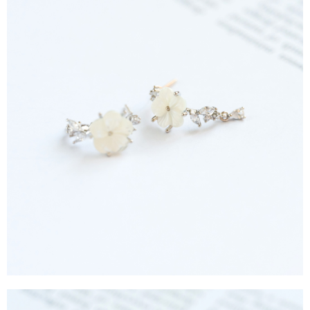
4.訂單成立30分鐘內，如未前往確認交易或遇審核未通過，訂單將自動取
１．簡單：不需註冊會員、不需綁卡、不需儲值。
運送方式
消。如遇「轉專審核」未通過狀況，表示未達大哥付你分期系統評分，恕無
２．便利：只要手機號碼，簡訊認證，即可結帳。
法說明評估內容。
３．安心：先確認商品／服務後，再付款。
全家取貨付款
【繳款方式說明】
1.分期款項不併入電信帳單，「大哥付你分期」於每月結算日後寄送繳費提
每筆NT$60，滿NT$388(含以上)免運費
【「AFTEE先享後付」結帳流程】
醒簡訊。
１．於結帳方式選擇「AFTEE先享後付」後，將跳轉至「AFTEE先享後付」
2.透過簡訊連結打開帳單後，可選擇「超商條碼／台灣大直營門市／銀行轉
全家純取貨
結帳頁面，進行簡訊認證並確認金額後，即可完成結帳。
帳／街口支付／iPASS MONEY」等通路繳費。
２．訂單成立數日內，您將收到繳費通知簡訊。
每筆NT$60，滿NT$388(含以上)免運費
３．收到繳費通知簡訊後14天內，點擊此簡訊中的連結，可透過四大超商／
【注意事項】
ATM／網路銀行／等多元方式進行付款，方視為交易完成。
萊爾富取貨付款
1.本服務係由「台灣大哥大股份有限公司」（以下簡稱本公司）所提供，讓
※ 請注意：結帳手續完成當下不需立刻繳費，但若您需要取消訂單，請聯絡
用戶於交易時，得透過本服務購買商品或服務，並由商店將買賣／分期付款
每筆NT$60，滿NT$888(含以上)免運費
購買商品的店家。未經商家同意取消之訂單仍視為有效，需透過AFTEE先享
買賣價金債權讓與本公司後，依約使用本公司帳單繳交帳款。
後付繳納相關費用。
2.基於同意付款使用「大哥付你分期」之契約關係目的，商店將以您的個人
萊爾富純取貨
※ 交易是否成功請以「AFTEE先享後付 」之結帳頁面顯示為準，若有關於
資料（包含姓名、電話或地址）提供予台灣大哥大進項蒐集、處理及利用，
是否繳費成功／繳費後需取消欲退款等相關疑問，請聯繫「AFTEE先享後付
每筆NT$60，滿NT$888(含以上)免運費
由本公司與您本人進行分期帳單所需資料之確認、核對及更正。
客戶支援中心」
https://netprotections.freshdesk.com/support/home
3.完整用戶服務條款，請詳閱以下連結：
https://oppay.tw/userRule
7-11取貨付款
【注意事項】
１．透過由恩沛科技股份有限公司提供之「AFTEE先享後付」服務完成之交
每筆NT$60，滿NT$888(含以上)免運費
易，需依本服務之必要範圍內提供個人資料，並將交易相關給付款項請求債
權轉讓予恩沛科技股份有限公司。
7-11純取貨
２．關於個人資料處理事宜，請瀏覽以下網址：
每筆NT$60，滿NT$888(含以上)免運費
https://aftee.tw/terms/#terms3
３．未成年的使用者請事先徵得法定代理人或監護人之同意方可使用
宅配
「AFTEE先享後付」，若未經同意申辦者引起之損失，本公司不負相關責