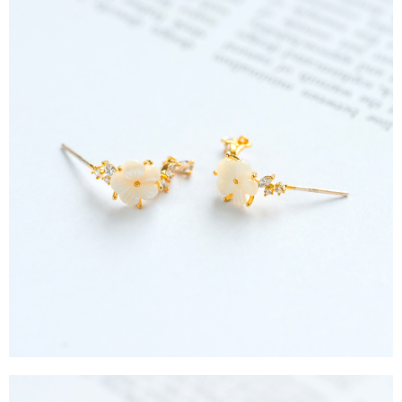
任。
每筆NT$90，滿NT$888(含以上)免運費
４．使用「AFTEE先享後付」時，將依據個別帳號之用戶狀況，依本公司即
時審查核予不同之上限額度；若仍有額度不足之情形，本公司將視審查結果
請求用戶進行身份認證。
５．嚴禁一人註冊多個帳號或使用他人資訊註冊。若發現惡意使用之情形，
恩沛科技股份有限公司將有權停止該用戶之使用額度並採取法律行動。