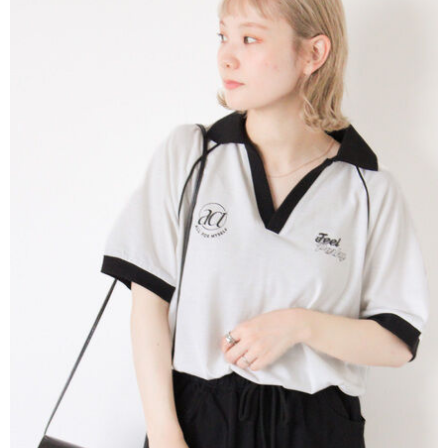
便利好安心！
4.訂單成立30分鐘內，如未前往確認交易或遇審核未通過，訂單將自動取
１．簡單：不需註冊會員、不需綁卡、不需儲值。
運送方式
消。如遇「轉專審核」未通過狀況，表示未達大哥付你分期系統評分，恕無
２．便利：只要手機號碼，簡訊認證，即可結帳。
法說明評估內容。
３．安心：先確認商品／服務後，再付款。
全家取貨付款
【繳款方式說明】
1.分期款項不併入電信帳單，「大哥付你分期」於每月結算日後寄送繳費提
每筆NT$60，滿NT$388(含以上)免運費
【「AFTEE先享後付」結帳流程】
醒簡訊。
１．於結帳方式選擇「AFTEE先享後付」後，將跳轉至「AFTEE先享後付」
2.透過簡訊連結打開帳單後，可選擇「超商條碼／台灣大直營門市／銀行轉
全家純取貨
結帳頁面，進行簡訊認證並確認金額後，即可完成結帳。
帳／街口支付／iPASS MONEY」等通路繳費。
２．訂單成立數日內，您將收到繳費通知簡訊。
每筆NT$60，滿NT$388(含以上)免運費
３．收到繳費通知簡訊後14天內，點擊此簡訊中的連結，可透過四大超商／
【注意事項】
ATM／網路銀行／等多元方式進行付款，方視為交易完成。
萊爾富取貨付款
1.本服務係由「台灣大哥大股份有限公司」（以下簡稱本公司）所提供，讓
※ 請注意：結帳手續完成當下不需立刻繳費，但若您需要取消訂單，請聯絡
用戶於交易時，得透過本服務購買商品或服務，並由商店將買賣／分期付款
每筆NT$60，滿NT$888(含以上)免運費
購買商品的店家。未經商家同意取消之訂單仍視為有效，需透過AFTEE先享
買賣價金債權讓與本公司後，依約使用本公司帳單繳交帳款。
後付繳納相關費用。
2.基於同意付款使用「大哥付你分期」之契約關係目的，商店將以您的個人
萊爾富純取貨
※ 交易是否成功請以「AFTEE先享後付 」之結帳頁面顯示為準，若有關於
資料（包含姓名、電話或地址）提供予台灣大哥大進項蒐集、處理及利用，
是否繳費成功／繳費後需取消欲退款等相關疑問，請聯繫「AFTEE先享後付
每筆NT$60，滿NT$888(含以上)免運費
由本公司與您本人進行分期帳單所需資料之確認、核對及更正。
客戶支援中心」
https://netprotections.freshdesk.com/support/home
3.完整用戶服務條款，請詳閱以下連結：
https://oppay.tw/userRule
7-11取貨付款
【注意事項】
１．透過由恩沛科技股份有限公司提供之「AFTEE先享後付」服務完成之交
每筆NT$60，滿NT$888(含以上)免運費
易，需依本服務之必要範圍內提供個人資料，並將交易相關給付款項請求債
權轉讓予恩沛科技股份有限公司。
7-11純取貨
２．關於個人資料處理事宜，請瀏覽以下網址：
每筆NT$60，滿NT$888(含以上)免運費
https://aftee.tw/terms/#terms3
３．未成年的使用者請事先徵得法定代理人或監護人之同意方可使用