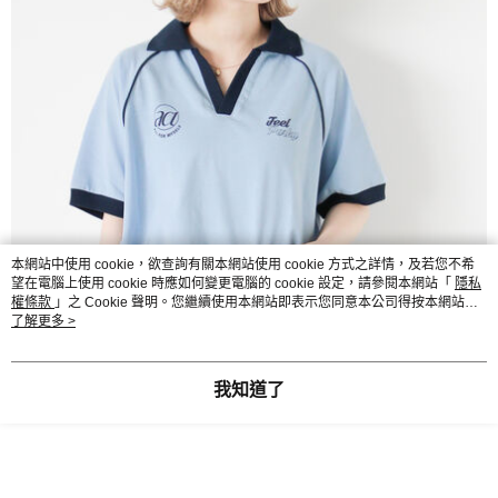
本網站中使用 cookie，欲查詢有關本網站使用 cookie 方式之詳情，及若您不希
望在電腦上使用 cookie 時應如何變更電腦的 cookie 設定，請參閱本網站「
隱私
權條款
」之 Cookie 聲明。您繼續使用本網站即表示您同意本公司得按本網站使
用條款之 Cookie 聲明使用 cookie。
了解更多 >
我知道了