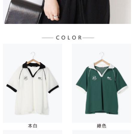
宅配
「AFTEE先享後付」，若未經同意申辦者引起之損失，本公司不負相關責
任。
每筆NT$90，滿NT$888(含以上)免運費
４．使用「AFTEE先享後付」時，將依據個別帳號之用戶狀況，依本公司即
時審查核予不同之上限額度；若仍有額度不足之情形，本公司將視審查結果
請求用戶進行身份認證。
５．嚴禁一人註冊多個帳號或使用他人資訊註冊。若發現惡意使用之情形，
恩沛科技股份有限公司將有權停止該用戶之使用額度並採取法律行動。