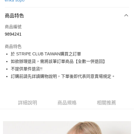
ehka sopo
信用卡分期付款
3 期 0 利率 每期
NT$600
21家銀行
商品特色
合作金庫商業銀行
第一商業銀行
超商取貨付款
商品編號
華南商業銀行
彰化商業銀行
9894241
LINE Pay
上海商業儲蓄銀行
台北富邦商業銀行
國泰世華商業銀行
兆豐國際商業銀行
商品特色
Apple Pay
臺灣中小企業銀行
台中商業銀行
於 STRIPE CLUB TAIWAN購買之訂單
匯豐（台灣）商業銀行
華泰商業銀行
街口支付
如欲辦理退貨，需將該筆訂單商品【全數一併退回】
聯邦商業銀行
遠東國際商業銀行
元大商業銀行
永豐商業銀行
不提供單件退貨!!
悠遊付
玉山商業銀行
星展（台灣）商業銀行
訂購前請先詳讀購物說明，下單後即代表同意賣場規定。
台新國際商業銀行
中國信託商業銀行
Google Pay
台灣樂天信用卡公司
大哥付你分期
相關說明
詳細說明
商品規格
相關推薦
【大哥付你分期使用說明】
AFTEE先享後付
1.本服務由台灣大哥大提供，台灣大哥大用戶可立即使用無須另外申請。
2.付款方式選擇「大哥付你分期」，訂單成立後會自動跳轉到大哥付的交易
相關說明
流程，驗證手機門號後，選擇欲分期的期數、繳款截止日，確認付款後即完
【關於「AFTEE先享後付」】
成交易。
ATM付款
AFTEE先享後付是「在收到商品之後才付款」的支付方式。 讓您購物簡單
3.實際核准額度、可分期數及費用金額請依後續交易確認頁面所載為準。