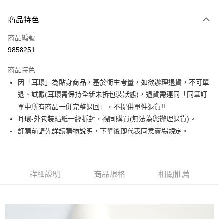
信用卡分期付款
3 期 0 利率 每期
NT$143
21家銀行
商品特色
合作金庫商業銀行
第一商業銀行
超商取貨付款
商品編號
華南商業銀行
彰化商業銀行
9858251
LINE Pay
上海商業儲蓄銀行
台北富邦商業銀行
國泰世華商業銀行
兆豐國際商業銀行
商品特色
Apple Pay
臺灣中小企業銀行
台中商業銀行
因「耳環」為貼身商品，基於衛生考量，如欲辦理退貨，不可單
匯豐（台灣）商業銀行
華泰商業銀行
街口支付
退、試戴(耳環需保持全新未拆包裝狀態)，退貨需連同「同筆訂
聯邦商業銀行
遠東國際商業銀行
元大商業銀行
永豐商業銀行
單中所有商品一併完整退回」，不提供單件退貨!!
悠遊付
玉山商業銀行
星展（台灣）商業銀行
耳環-外包裝貼紙一經拆封，視同購買(無法為您辦理退貨)。
台新國際商業銀行
中國信託商業銀行
Google Pay
訂購前請先詳讀購物說明，下單後即代表同意賣場規定。
台灣樂天信用卡公司
大哥付你分期
相關說明
【大哥付你分期使用說明】
詳細說明
商品規格
相關推薦
AFTEE先享後付
1.本服務由台灣大哥大提供，台灣大哥大用戶可立即使用無須另外申請。
2.付款方式選擇「大哥付你分期」，訂單成立後會自動跳轉到大哥付的交易
相關說明
流程，驗證手機門號後，選擇欲分期的期數、繳款截止日，確認付款後即完
【關於「AFTEE先享後付」】
成交易。
ATM付款
AFTEE先享後付是「在收到商品之後才付款」的支付方式。 讓您購物簡單
3.實際核准額度、可分期數及費用金額請依後續交易確認頁面所載為準。
便利好安心！