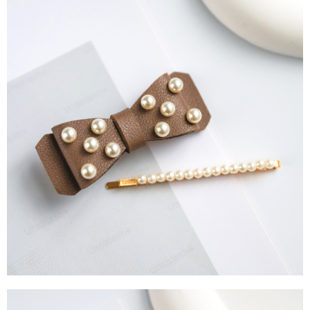
任。
每筆NT$90，滿NT$888(含以上)免運費
４．使用「AFTEE先享後付」時，將依據個別帳號之用戶狀況，依本公司即
時審查核予不同之上限額度；若仍有額度不足之情形，本公司將視審查結果
請求用戶進行身份認證。
５．嚴禁一人註冊多個帳號或使用他人資訊註冊。若發現惡意使用之情形，
恩沛科技股份有限公司將有權停止該用戶之使用額度並採取法律行動。