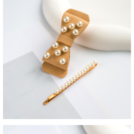
4.訂單成立30分鐘內，如未前往確認交易或遇審核未通過，訂單將自動取
１．簡單：不需註冊會員、不需綁卡、不需儲值。
運送方式
消。如遇「轉專審核」未通過狀況，表示未達大哥付你分期系統評分，恕無
２．便利：只要手機號碼，簡訊認證，即可結帳。
法說明評估內容。
３．安心：先確認商品／服務後，再付款。
全家取貨付款
【繳款方式說明】
1.分期款項不併入電信帳單，「大哥付你分期」於每月結算日後寄送繳費提
每筆NT$60，滿NT$388(含以上)免運費
【「AFTEE先享後付」結帳流程】
醒簡訊。
１．於結帳方式選擇「AFTEE先享後付」後，將跳轉至「AFTEE先享後付」
2.透過簡訊連結打開帳單後，可選擇「超商條碼／台灣大直營門市／銀行轉
全家純取貨
結帳頁面，進行簡訊認證並確認金額後，即可完成結帳。
帳／街口支付／iPASS MONEY」等通路繳費。
２．訂單成立數日內，您將收到繳費通知簡訊。
每筆NT$60，滿NT$388(含以上)免運費
３．收到繳費通知簡訊後14天內，點擊此簡訊中的連結，可透過四大超商／
【注意事項】
ATM／網路銀行／等多元方式進行付款，方視為交易完成。
萊爾富取貨付款
1.本服務係由「台灣大哥大股份有限公司」（以下簡稱本公司）所提供，讓
※ 請注意：結帳手續完成當下不需立刻繳費，但若您需要取消訂單，請聯絡
用戶於交易時，得透過本服務購買商品或服務，並由商店將買賣／分期付款
每筆NT$60，滿NT$888(含以上)免運費
購買商品的店家。未經商家同意取消之訂單仍視為有效，需透過AFTEE先享
買賣價金債權讓與本公司後，依約使用本公司帳單繳交帳款。
後付繳納相關費用。
2.基於同意付款使用「大哥付你分期」之契約關係目的，商店將以您的個人
萊爾富純取貨
※ 交易是否成功請以「AFTEE先享後付 」之結帳頁面顯示為準，若有關於
資料（包含姓名、電話或地址）提供予台灣大哥大進項蒐集、處理及利用，
是否繳費成功／繳費後需取消欲退款等相關疑問，請聯繫「AFTEE先享後付
每筆NT$60，滿NT$888(含以上)免運費
由本公司與您本人進行分期帳單所需資料之確認、核對及更正。
客戶支援中心」
https://netprotections.freshdesk.com/support/home
3.完整用戶服務條款，請詳閱以下連結：
https://oppay.tw/userRule
7-11取貨付款
【注意事項】
１．透過由恩沛科技股份有限公司提供之「AFTEE先享後付」服務完成之交
每筆NT$60，滿NT$888(含以上)免運費
易，需依本服務之必要範圍內提供個人資料，並將交易相關給付款項請求債
權轉讓予恩沛科技股份有限公司。
7-11純取貨
２．關於個人資料處理事宜，請瀏覽以下網址：
每筆NT$60，滿NT$888(含以上)免運費
https://aftee.tw/terms/#terms3
３．未成年的使用者請事先徵得法定代理人或監護人之同意方可使用
宅配
「AFTEE先享後付」，若未經同意申辦者引起之損失，本公司不負相關責