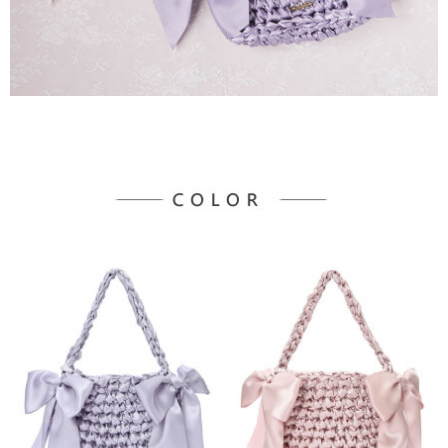
３．未成年的使用者請事先徵得法定代理人或監護人之同意方可使用
宅配
「AFTEE先享後付」，若未經同意申辦者引起之損失，本公司不負相關責
任。
每筆NT$90，滿NT$888(含以上)免運費
４．使用「AFTEE先享後付」時，將依據個別帳號之用戶狀況，依本公司即
時審查核予不同之上限額度；若仍有額度不足之情形，本公司將視審查結果
請求用戶進行身份認證。
５．嚴禁一人註冊多個帳號或使用他人資訊註冊。若發現惡意使用之情形，
恩沛科技股份有限公司將有權停止該用戶之使用額度並採取法律行動。