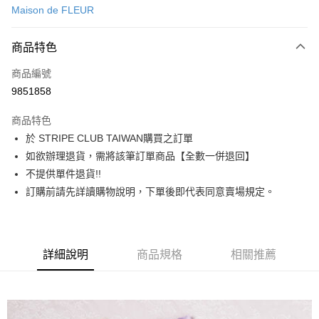
Maison de FLEUR
信用卡分期付款
3 期 0 利率 每期
NT$1,260
21家銀行
商品特色
合作金庫商業銀行
第一商業銀行
超商取貨付款
商品編號
華南商業銀行
彰化商業銀行
9851858
LINE Pay
上海商業儲蓄銀行
台北富邦商業銀行
國泰世華商業銀行
兆豐國際商業銀行
商品特色
Apple Pay
臺灣中小企業銀行
台中商業銀行
於 STRIPE CLUB TAIWAN購買之訂單
匯豐（台灣）商業銀行
華泰商業銀行
街口支付
如欲辦理退貨，需將該筆訂單商品【全數一併退回】
聯邦商業銀行
遠東國際商業銀行
元大商業銀行
永豐商業銀行
不提供單件退貨!!
悠遊付
玉山商業銀行
星展（台灣）商業銀行
訂購前請先詳讀購物說明，下單後即代表同意賣場規定。
台新國際商業銀行
中國信託商業銀行
Google Pay
台灣樂天信用卡公司
大哥付你分期
相關說明
詳細說明
商品規格
相關推薦
【大哥付你分期使用說明】
AFTEE先享後付
1.本服務由台灣大哥大提供，台灣大哥大用戶可立即使用無須另外申請。
2.付款方式選擇「大哥付你分期」，訂單成立後會自動跳轉到大哥付的交易
相關說明
流程，驗證手機門號後，選擇欲分期的期數、繳款截止日，確認付款後即完
【關於「AFTEE先享後付」】
成交易。
ATM付款