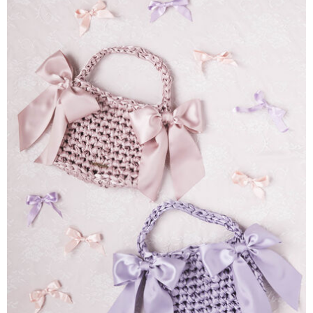
AFTEE先享後付是「在收到商品之後才付款」的支付方式。 讓您購物簡單
3.實際核准額度、可分期數及費用金額請依後續交易確認頁面所載為準。
便利好安心！
4.訂單成立30分鐘內，如未前往確認交易或遇審核未通過，訂單將自動取
１．簡單：不需註冊會員、不需綁卡、不需儲值。
運送方式
消。如遇「轉專審核」未通過狀況，表示未達大哥付你分期系統評分，恕無
２．便利：只要手機號碼，簡訊認證，即可結帳。
法說明評估內容。
３．安心：先確認商品／服務後，再付款。
全家取貨付款
【繳款方式說明】
1.分期款項不併入電信帳單，「大哥付你分期」於每月結算日後寄送繳費提
每筆NT$60，滿NT$388(含以上)免運費
【「AFTEE先享後付」結帳流程】
醒簡訊。
１．於結帳方式選擇「AFTEE先享後付」後，將跳轉至「AFTEE先享後付」
2.透過簡訊連結打開帳單後，可選擇「超商條碼／台灣大直營門市／銀行轉
全家純取貨
結帳頁面，進行簡訊認證並確認金額後，即可完成結帳。
帳／街口支付／iPASS MONEY」等通路繳費。
２．訂單成立數日內，您將收到繳費通知簡訊。
每筆NT$60，滿NT$388(含以上)免運費
３．收到繳費通知簡訊後14天內，點擊此簡訊中的連結，可透過四大超商／
【注意事項】
ATM／網路銀行／等多元方式進行付款，方視為交易完成。
萊爾富取貨付款
1.本服務係由「台灣大哥大股份有限公司」（以下簡稱本公司）所提供，讓
※ 請注意：結帳手續完成當下不需立刻繳費，但若您需要取消訂單，請聯絡
用戶於交易時，得透過本服務購買商品或服務，並由商店將買賣／分期付款
每筆NT$60，滿NT$888(含以上)免運費
購買商品的店家。未經商家同意取消之訂單仍視為有效，需透過AFTEE先享
買賣價金債權讓與本公司後，依約使用本公司帳單繳交帳款。
後付繳納相關費用。
2.基於同意付款使用「大哥付你分期」之契約關係目的，商店將以您的個人
萊爾富純取貨
※ 交易是否成功請以「AFTEE先享後付 」之結帳頁面顯示為準，若有關於
資料（包含姓名、電話或地址）提供予台灣大哥大進項蒐集、處理及利用，
是否繳費成功／繳費後需取消欲退款等相關疑問，請聯繫「AFTEE先享後付
每筆NT$60，滿NT$888(含以上)免運費
由本公司與您本人進行分期帳單所需資料之確認、核對及更正。
客戶支援中心」
https://netprotections.freshdesk.com/support/home
3.完整用戶服務條款，請詳閱以下連結：
https://oppay.tw/userRule
7-11取貨付款
【注意事項】
１．透過由恩沛科技股份有限公司提供之「AFTEE先享後付」服務完成之交
每筆NT$60，滿NT$888(含以上)免運費
易，需依本服務之必要範圍內提供個人資料，並將交易相關給付款項請求債
權轉讓予恩沛科技股份有限公司。
7-11純取貨
２．關於個人資料處理事宜，請瀏覽以下網址：
每筆NT$60，滿NT$888(含以上)免運費
https://aftee.tw/terms/#terms3