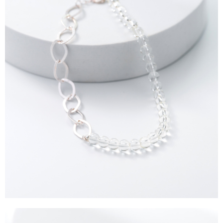
4.訂單成立30分鐘內，如未前往確認交易或遇審核未通過，訂單將自動取
１．簡單：不需註冊會員、不需綁卡、不需儲值。
運送方式
消。如遇「轉專審核」未通過狀況，表示未達大哥付你分期系統評分，恕無
２．便利：只要手機號碼，簡訊認證，即可結帳。
法說明評估內容。
３．安心：先確認商品／服務後，再付款。
全家取貨付款
【繳款方式說明】
1.分期款項不併入電信帳單，「大哥付你分期」於每月結算日後寄送繳費提
每筆NT$60，滿NT$1,500(含以上)免運費
【「AFTEE先享後付」結帳流程】
醒簡訊。
１．於結帳方式選擇「AFTEE先享後付」後，將跳轉至「AFTEE先享後付」
2.透過簡訊連結打開帳單後，可選擇「超商條碼／台灣大直營門市／銀行轉
全家純取貨
結帳頁面，進行簡訊認證並確認金額後，即可完成結帳。
帳／街口支付／iPASS MONEY」等通路繳費。
２．訂單成立數日內，您將收到繳費通知簡訊。
每筆NT$60，滿NT$1,500(含以上)免運費
３．收到繳費通知簡訊後14天內，點擊此簡訊中的連結，可透過四大超商／
【注意事項】
ATM／網路銀行／等多元方式進行付款，方視為交易完成。
萊爾富取貨付款
1.本服務係由「台灣大哥大股份有限公司」（以下簡稱本公司）所提供，讓
※ 請注意：結帳手續完成當下不需立刻繳費，但若您需要取消訂單，請聯絡
用戶於交易時，得透過本服務購買商品或服務，並由商店將買賣／分期付款
每筆NT$60，滿NT$1,500(含以上)免運費
購買商品的店家。未經商家同意取消之訂單仍視為有效，需透過AFTEE先享
買賣價金債權讓與本公司後，依約使用本公司帳單繳交帳款。
後付繳納相關費用。
2.基於同意付款使用「大哥付你分期」之契約關係目的，商店將以您的個人
萊爾富純取貨
※ 交易是否成功請以「AFTEE先享後付 」之結帳頁面顯示為準，若有關於
資料（包含姓名、電話或地址）提供予台灣大哥大進項蒐集、處理及利用，
是否繳費成功／繳費後需取消欲退款等相關疑問，請聯繫「AFTEE先享後付
每筆NT$60，滿NT$1,500(含以上)免運費
由本公司與您本人進行分期帳單所需資料之確認、核對及更正。
客戶支援中心」
https://netprotections.freshdesk.com/support/home
3.完整用戶服務條款，請詳閱以下連結：
https://oppay.tw/userRule
7-11取貨付款
【注意事項】
１．透過由恩沛科技股份有限公司提供之「AFTEE先享後付」服務完成之交
每筆NT$60，滿NT$1,500(含以上)免運費
易，需依本服務之必要範圍內提供個人資料，並將交易相關給付款項請求債
權轉讓予恩沛科技股份有限公司。
7-11純取貨
２．關於個人資料處理事宜，請瀏覽以下網址：
每筆NT$60，滿NT$1,500(含以上)免運費
https://aftee.tw/terms/#terms3
３．未成年的使用者請事先徵得法定代理人或監護人之同意方可使用
宅配
「AFTEE先享後付」，若未經同意申辦者引起之損失，本公司不負相關責