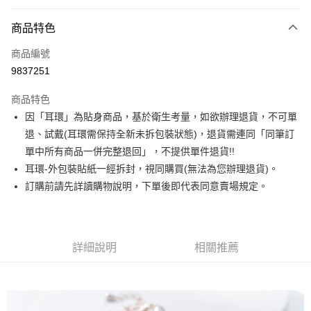
信用卡分期付款
3 期 0 利率 每期
NT$163
21家銀行
商品特色
合作金庫商業銀行
第一商業銀行
超商取貨付款
商品編號
華南商業銀行
彰化商業銀行
9837251
LINE Pay
上海商業儲蓄銀行
台北富邦商業銀行
國泰世華商業銀行
兆豐國際商業銀行
商品特色
Apple Pay
臺灣中小企業銀行
台中商業銀行
因「耳環」為貼身商品，基於衛生考量，如欲辦理退貨，不可單
匯豐（台灣）商業銀行
華泰商業銀行
街口支付
退、試戴(耳環需保持全新未拆包裝狀態)，退貨需連同「同筆訂
聯邦商業銀行
遠東國際商業銀行
元大商業銀行
永豐商業銀行
單中所有商品一併完整退回」，不提供單件退貨!!
悠遊付
玉山商業銀行
星展（台灣）商業銀行
耳環-外包裝貼紙一經拆封，視同購買(無法為您辦理退貨)。
台新國際商業銀行
中國信託商業銀行
Google Pay
訂購前請先詳讀購物說明，下單後即代表同意賣場規定。
台灣樂天信用卡公司
大哥付你分期
相關說明
【大哥付你分期使用說明】
詳細說明
相關推薦
AFTEE先享後付
1.本服務由台灣大哥大提供，台灣大哥大用戶可立即使用無須另外申請。
2.付款方式選擇「大哥付你分期」，訂單成立後會自動跳轉到大哥付的交易
相關說明
流程，驗證手機門號後，選擇欲分期的期數、繳款截止日，確認付款後即完
【關於「AFTEE先享後付」】
成交易。
ATM付款
AFTEE先享後付是「在收到商品之後才付款」的支付方式。 讓您購物簡單
3.實際核准額度、可分期數及費用金額請依後續交易確認頁面所載為準。
便利好安心！