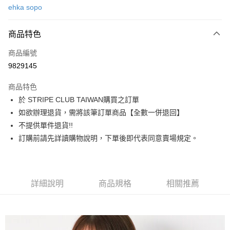
ehka sopo
信用卡分期付款
3 期 0 利率 每期
NT$493
21家銀行
商品特色
合作金庫商業銀行
第一商業銀行
超商取貨付款
商品編號
華南商業銀行
彰化商業銀行
9829145
LINE Pay
上海商業儲蓄銀行
台北富邦商業銀行
國泰世華商業銀行
兆豐國際商業銀行
商品特色
Apple Pay
臺灣中小企業銀行
台中商業銀行
於 STRIPE CLUB TAIWAN購買之訂單
匯豐（台灣）商業銀行
華泰商業銀行
街口支付
如欲辦理退貨，需將該筆訂單商品【全數一併退回】
聯邦商業銀行
遠東國際商業銀行
元大商業銀行
永豐商業銀行
不提供單件退貨!!
悠遊付
玉山商業銀行
星展（台灣）商業銀行
訂購前請先詳讀購物說明，下單後即代表同意賣場規定。
台新國際商業銀行
中國信託商業銀行
Google Pay
台灣樂天信用卡公司
大哥付你分期
相關說明
詳細說明
商品規格
相關推薦
【大哥付你分期使用說明】
AFTEE先享後付
1.本服務由台灣大哥大提供，台灣大哥大用戶可立即使用無須另外申請。
2.付款方式選擇「大哥付你分期」，訂單成立後會自動跳轉到大哥付的交易
相關說明
流程，驗證手機門號後，選擇欲分期的期數、繳款截止日，確認付款後即完
【關於「AFTEE先享後付」】
成交易。
ATM付款