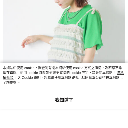
本網站中使用 cookie，欲查詢有關本網站使用 cookie 方式之詳情，及若您不希
望在電腦上使用 cookie 時應如何變更電腦的 cookie 設定，請參閱本網站「
隱私
權條款
」之 Cookie 聲明。您繼續使用本網站即表示您同意本公司得按本網站使
用條款之 Cookie 聲明使用 cookie。
了解更多 >
我知道了