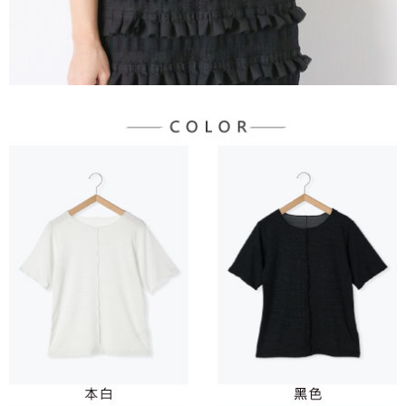
３．未成年的使用者請事先徵得法定代理人或監護人之同意方可使用
宅配
「AFTEE先享後付」，若未經同意申辦者引起之損失，本公司不負相關責
任。
每筆NT$90，滿NT$888(含以上)免運費
４．使用「AFTEE先享後付」時，將依據個別帳號之用戶狀況，依本公司即
時審查核予不同之上限額度；若仍有額度不足之情形，本公司將視審查結果
請求用戶進行身份認證。
５．嚴禁一人註冊多個帳號或使用他人資訊註冊。若發現惡意使用之情形，
恩沛科技股份有限公司將有權停止該用戶之使用額度並採取法律行動。