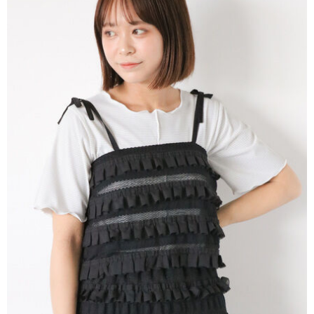
AFTEE先享後付是「在收到商品之後才付款」的支付方式。 讓您購物簡單
3.實際核准額度、可分期數及費用金額請依後續交易確認頁面所載為準。
便利好安心！
4.訂單成立30分鐘內，如未前往確認交易或遇審核未通過，訂單將自動取
１．簡單：不需註冊會員、不需綁卡、不需儲值。
運送方式
消。如遇「轉專審核」未通過狀況，表示未達大哥付你分期系統評分，恕無
２．便利：只要手機號碼，簡訊認證，即可結帳。
法說明評估內容。
３．安心：先確認商品／服務後，再付款。
全家取貨付款
【繳款方式說明】
1.分期款項不併入電信帳單，「大哥付你分期」於每月結算日後寄送繳費提
每筆NT$60，滿NT$388(含以上)免運費
【「AFTEE先享後付」結帳流程】
醒簡訊。
１．於結帳方式選擇「AFTEE先享後付」後，將跳轉至「AFTEE先享後付」
2.透過簡訊連結打開帳單後，可選擇「超商條碼／台灣大直營門市／銀行轉
全家純取貨
結帳頁面，進行簡訊認證並確認金額後，即可完成結帳。
帳／街口支付／iPASS MONEY」等通路繳費。
２．訂單成立數日內，您將收到繳費通知簡訊。
每筆NT$60，滿NT$388(含以上)免運費
３．收到繳費通知簡訊後14天內，點擊此簡訊中的連結，可透過四大超商／
【注意事項】
ATM／網路銀行／等多元方式進行付款，方視為交易完成。
萊爾富取貨付款
1.本服務係由「台灣大哥大股份有限公司」（以下簡稱本公司）所提供，讓
※ 請注意：結帳手續完成當下不需立刻繳費，但若您需要取消訂單，請聯絡
用戶於交易時，得透過本服務購買商品或服務，並由商店將買賣／分期付款
每筆NT$60，滿NT$888(含以上)免運費
購買商品的店家。未經商家同意取消之訂單仍視為有效，需透過AFTEE先享
買賣價金債權讓與本公司後，依約使用本公司帳單繳交帳款。
後付繳納相關費用。
2.基於同意付款使用「大哥付你分期」之契約關係目的，商店將以您的個人
萊爾富純取貨
※ 交易是否成功請以「AFTEE先享後付 」之結帳頁面顯示為準，若有關於
資料（包含姓名、電話或地址）提供予台灣大哥大進項蒐集、處理及利用，
是否繳費成功／繳費後需取消欲退款等相關疑問，請聯繫「AFTEE先享後付
每筆NT$60，滿NT$888(含以上)免運費
由本公司與您本人進行分期帳單所需資料之確認、核對及更正。
客戶支援中心」
https://netprotections.freshdesk.com/support/home
3.完整用戶服務條款，請詳閱以下連結：
https://oppay.tw/userRule
7-11取貨付款
【注意事項】
１．透過由恩沛科技股份有限公司提供之「AFTEE先享後付」服務完成之交
每筆NT$60，滿NT$888(含以上)免運費
易，需依本服務之必要範圍內提供個人資料，並將交易相關給付款項請求債
權轉讓予恩沛科技股份有限公司。
7-11純取貨
２．關於個人資料處理事宜，請瀏覽以下網址：
每筆NT$60，滿NT$888(含以上)免運費
https://aftee.tw/terms/#terms3