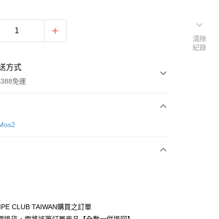
清除
紀錄
送方式
388免運
次付款
Mos2
期付款
0 利率 每期
NT$846
21家銀行
庫商業銀行
第一商業銀行
付款
業銀行
彰化商業銀行
業儲蓄銀行
台北富邦商業銀行
華商業銀行
兆豐國際商業銀行
IPE CLUB TAIWAN購買之訂單
小企業銀行
台中商業銀行