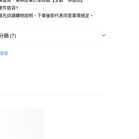
理退貨，需將該筆訂單商品【全數一併退回】
台灣）商業銀行
華泰商業銀行
件退貨!!
業銀行
遠東國際商業銀行
請先詳讀購物說明，下單後即代表同意賣場規定。
業銀行
永豐商業銀行
業銀行
星展（台灣）商業銀行
際商業銀行
中國信託商業銀行
y
類 (7)
天信用卡公司
分期
Mos2
Natural 自然感
客服
你分期使用說明】
上衣
享後付
由台灣大哥大提供，台灣大哥大用戶可立即使用無須另外申請。
式選擇「大哥付你分期」，訂單成立後會自動跳轉到大哥付的交易
Mos2
TOP / 上衣
證手機門號後，選擇欲分期的期數、繳款截止日，確認付款後即
FTEE先享後付」】
。
Mos2
ALL ITEMS
先享後付是「在收到商品之後才付款」的支付方式。 讓您購物簡單
准額度、可分期數及費用金額請依後續交易確認頁面所載為準。
心！
OWN
Samansa Mos2
立30分鐘內，如未前往確認交易或遇審核未通過，訂單將自動取
：不需註冊會員、不需綁卡、不需儲值。
「轉專審核」未通過狀況，表示未達大哥付你分期系統評分，恕
：只要手機號碼，簡訊認證，即可結帳。
MS
單筆滿$888現抵$88
評估內容。
：先確認商品／服務後，再付款。
式說明】
MS
WEB限定 ➯ 45折
付款
項不併入電信帳單，「大哥付你分期」於每月結算日後寄送繳費提
EE先享後付」結帳流程】
0，滿NT$388(含以上)免運費
方式選擇「AFTEE先享後付」後，將跳轉至「AFTEE先享後
訊連結打開帳單後，可選擇「超商條碼／台灣大直營門市／銀行轉
頁面，進行簡訊認證並確認金額後，即可完成結帳。
付／iPASS MONEY」等通路繳費。
貨
成立數日內，您將收到繳費通知簡訊。
費通知簡訊後14天內，點擊此簡訊中的連結，可透過四大超商
0，滿NT$388(含以上)免運費