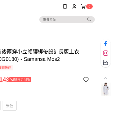
0
Y前後兩穿小立領腰綁帶設計長版上衣
0G0180) - Samansa Mos2
388免運
143
WEB限定45折
米色