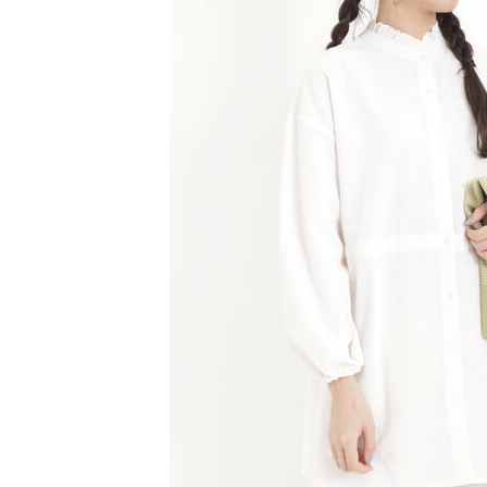
【注意事
／ATM／
1.本服務
※ 請注意
萊爾富取
用戶於交
絡購買商品
款買賣價
先享後付
每筆NT$6
2.基於同
※ 交易是
資料（包
是否繳費成
萊爾富純
用，由本
付客戶支
每筆NT$6
3.完整用
【注意事
7-11取貨
１．透過由
交易，需
每筆NT$6
求債權轉
２．關於
7-11純取
https://aft
每筆NT$6
３．未成
「AFTE
宅配
任。
４．使用「
每筆NT$9
即時審查
結果請求
５．嚴禁
形，恩沛
動。