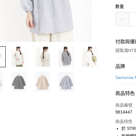
數量
付款與運
超取滿NT$
付款方式
品牌
信用卡一
Samansa 
信用卡分
商品特色
3 期 
商品編號
合作金
超商取貨
9814447
華南商
LINE Pay
上海商
商品特色
國泰世
於 STR
Apple Pay
臺灣中