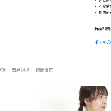
如欲辦
匯豐（
街口支付
不提供單
聯邦商
訂購前
元大商
悠遊付
玉山商
台新國
Google Pa
商品相關分
台灣樂
大哥付你
Samansa 
相關說明
分享
【大哥付
TOPS / 
AFTEE先
1.本服務
2.付款方
相關說明
Samansa 
流程，驗
【關於「A
ATM付款
完成交易
Samansa 
AFTEE
3.實際核
便利好安
說明
商品規格
相關推薦
PRICE D
4.訂單成
１．簡單
消。如遇
２．便利
運送方式
SALE ITE
無法說明
３．安心
【繳款方
SALE ITE
全家取貨
1.分期款
【「AFT
醒簡訊。
每筆NT$6
１．於結帳
2.透過簡
付」結帳
帳／街口支
全家純取
２．訂單
３．收到繳
每筆NT$6