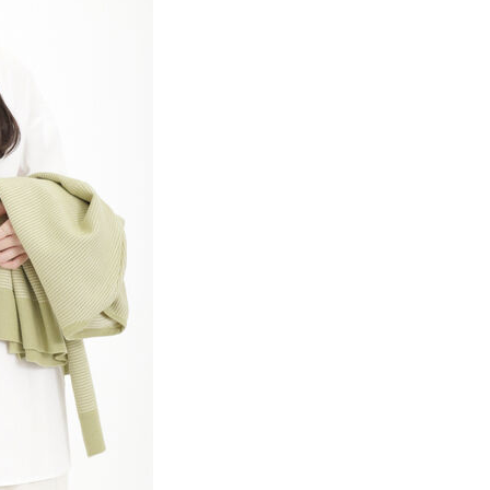
項】
網路銀行／等多元方式進行付款，方視為交易完成。
係由「台灣大哥大股份有限公司」（以下簡稱本公司）所提供，讓
：結帳手續完成當下不需立刻繳費，但若您需要取消訂單，請聯
貨付款
易時，得透過本服務購買商品或服務，並由商店將買賣／分期付
的店家。未經商家同意取消之訂單仍視為有效，需透過AFTEE
金債權讓與本公司後，依約使用本公司帳單繳交帳款。
繳納相關費用。
0，滿NT$888(含以上)免運費
意付款使用「大哥付你分期」之契約關係目的，商店將以您的個人
否成功請以「AFTEE先享後付 」之結帳頁面顯示為準，若有關於
含姓名、電話或地址）提供予台灣大哥大進項蒐集、處理及利
功／繳費後需取消欲退款等相關疑問，請聯繫「AFTEE先享後
取貨
公司與您本人進行分期帳單所需資料之確認、核對及更正。
援中心」
https://netprotections.freshdesk.com/support/home
0，滿NT$888(含以上)免運費
戶服務條款，請詳閱以下連結：
https://oppay.tw/userRule
項】
付款
恩沛科技股份有限公司提供之「AFTEE先享後付」服務完成之
依本服務之必要範圍內提供個人資料，並將交易相關給付款項請
0，滿NT$888(含以上)免運費
讓予恩沛科技股份有限公司。
個人資料處理事宜，請瀏覽以下網址：
貨
ee.tw/terms/#terms3
0，滿NT$888(含以上)免運費
年的使用者請事先徵得法定代理人或監護人之同意方可使用
E先享後付」，若未經同意申辦者引起之損失，本公司不負相關責
AFTEE先享後付」時，將依據個別帳號之用戶狀況，依本公司
0，滿NT$888(含以上)免運費
核予不同之上限額度；若仍有額度不足之情形，本公司將視審查
用戶進行身份認證。
一人註冊多個帳號或使用他人資訊註冊。若發現惡意使用之情
科技股份有限公司將有權停止該用戶之使用額度並採取法律行