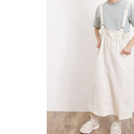
【注意事
／ATM／
1.本服務
※ 請注意
萊爾富取
用戶於交
絡購買商品
款買賣價
先享後付
每筆NT$6
2.基於同
※ 交易是
資料（包
是否繳費成
萊爾富純
用，由本
付客戶支
每筆NT$6
3.完整用
【注意事
7-11取貨
１．透過由
交易，需
每筆NT$6
求債權轉
２．關於
7-11純取
https://aft
每筆NT$6
３．未成
「AFTE
宅配
任。
４．使用「
每筆NT$9
即時審查
結果請求
５．嚴禁
形，恩沛
動。