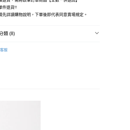
理退貨，需將該筆訂單商品【全數一併退回】
台灣）商業銀行
華泰商業銀行
件退貨!!
業銀行
遠東國際商業銀行
請先詳讀購物說明，下單後即代表同意賣場規定。
業銀行
永豐商業銀行
業銀行
星展（台灣）商業銀行
際商業銀行
中國信託商業銀行
y
類 (8)
天信用卡公司
分期
Mos2
Natural 自然感
客服
你分期使用說明】
推薦
享後付
由台灣大哥大提供，台灣大哥大用戶可立即使用無須另外申請。
式選擇「大哥付你分期」，訂單成立後會自動跳轉到大哥付的交易
Mos2
SKIRT / 裙子
證手機門號後，選擇欲分期的期數、繳款截止日，確認付款後即
FTEE先享後付」】
。
Mos2
ALL ITEMS
先享後付是「在收到商品之後才付款」的支付方式。 讓您購物簡單
准額度、可分期數及費用金額請依後續交易確認頁面所載為準。
心！
裙子
立30分鐘內，如未前往確認交易或遇審核未通過，訂單將自動取
：不需註冊會員、不需綁卡、不需儲值。
「轉專審核」未通過狀況，表示未達大哥付你分期系統評分，恕
：只要手機號碼，簡訊認證，即可結帳。
OWN
Samansa Mos2
評估內容。
：先確認商品／服務後，再付款。
式說明】
MS
單筆滿$888現抵$88
付款
項不併入電信帳單，「大哥付你分期」於每月結算日後寄送繳費提
EE先享後付」結帳流程】
0，滿NT$388(含以上)免運費
方式選擇「AFTEE先享後付」後，將跳轉至「AFTEE先享後
MS
WEB限定 ➯ 45折
訊連結打開帳單後，可選擇「超商條碼／台灣大直營門市／銀行轉
頁面，進行簡訊認證並確認金額後，即可完成結帳。
付／iPASS MONEY」等通路繳費。
貨
成立數日內，您將收到繳費通知簡訊。
費通知簡訊後14天內，點擊此簡訊中的連結，可透過四大超商
0，滿NT$388(含以上)免運費