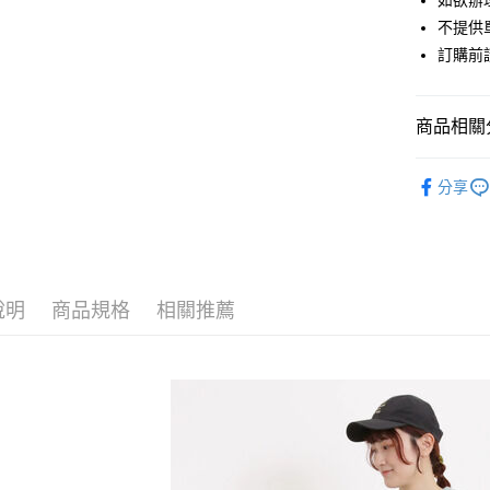
如欲辦
匯豐（
街口支付
不提供單
聯邦商
訂購前
元大商
悠遊付
玉山商
台新國
Google Pa
商品相關分
台灣樂
大哥付你
Samansa 
相關說明
分享
【大哥付
人氣商品
AFTEE先
1.本服務
2.付款方
相關說明
Samansa 
流程，驗
【關於「A
ATM付款
完成交易
Samansa 
AFTEE
3.實際核
便利好安
說明
商品規格
相關推薦
SKIRT / 
4.訂單成
１．簡單
消。如遇
２．便利
運送方式
PRICE D
無法說明
３．安心
【繳款方
SALE ITE
全家取貨
1.分期款
【「AFT
醒簡訊。
每筆NT$6
１．於結帳
SALE ITE
2.透過簡
付」結帳
帳／街口支
全家純取
２．訂單
３．收到繳
每筆NT$6