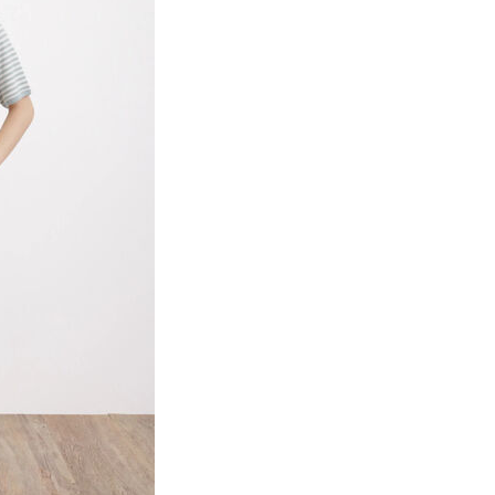
項】
網路銀行／等多元方式進行付款，方視為交易完成。
係由「台灣大哥大股份有限公司」（以下簡稱本公司）所提供，讓
：結帳手續完成當下不需立刻繳費，但若您需要取消訂單，請聯
貨付款
易時，得透過本服務購買商品或服務，並由商店將買賣／分期付
的店家。未經商家同意取消之訂單仍視為有效，需透過AFTEE
金債權讓與本公司後，依約使用本公司帳單繳交帳款。
繳納相關費用。
0，滿NT$888(含以上)免運費
意付款使用「大哥付你分期」之契約關係目的，商店將以您的個人
否成功請以「AFTEE先享後付 」之結帳頁面顯示為準，若有關於
含姓名、電話或地址）提供予台灣大哥大進項蒐集、處理及利
功／繳費後需取消欲退款等相關疑問，請聯繫「AFTEE先享後
取貨
公司與您本人進行分期帳單所需資料之確認、核對及更正。
援中心」
https://netprotections.freshdesk.com/support/home
0，滿NT$888(含以上)免運費
戶服務條款，請詳閱以下連結：
https://oppay.tw/userRule
項】
付款
恩沛科技股份有限公司提供之「AFTEE先享後付」服務完成之
依本服務之必要範圍內提供個人資料，並將交易相關給付款項請
0，滿NT$888(含以上)免運費
讓予恩沛科技股份有限公司。
個人資料處理事宜，請瀏覽以下網址：
貨
ee.tw/terms/#terms3
0，滿NT$888(含以上)免運費
年的使用者請事先徵得法定代理人或監護人之同意方可使用
E先享後付」，若未經同意申辦者引起之損失，本公司不負相關責
AFTEE先享後付」時，將依據個別帳號之用戶狀況，依本公司
0，滿NT$888(含以上)免運費
核予不同之上限額度；若仍有額度不足之情形，本公司將視審查
用戶進行身份認證。
一人註冊多個帳號或使用他人資訊註冊。若發現惡意使用之情
科技股份有限公司將有權停止該用戶之使用額度並採取法律行