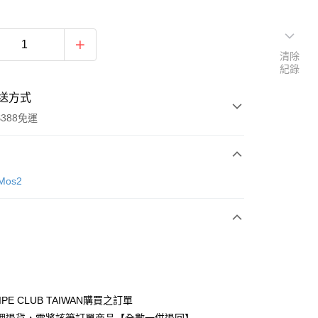
清除
紀錄
送方式
388免運
次付款
Mos2
期付款
0 利率 每期
NT$846
21家銀行
庫商業銀行
第一商業銀行
付款
業銀行
彰化商業銀行
業儲蓄銀行
台北富邦商業銀行
華商業銀行
兆豐國際商業銀行
IPE CLUB TAIWAN購買之訂單
小企業銀行
台中商業銀行