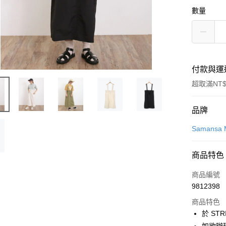
數量
付款與運
超取滿NT$
付款方式
品牌
信用卡一
Samansa 
信用卡分
商品特色
3 期 
商品編號
合作金
超商取貨
9812398
華南商
LINE Pay
上海商
商品特色
國泰世
於 STR
Apple Pay
臺灣中