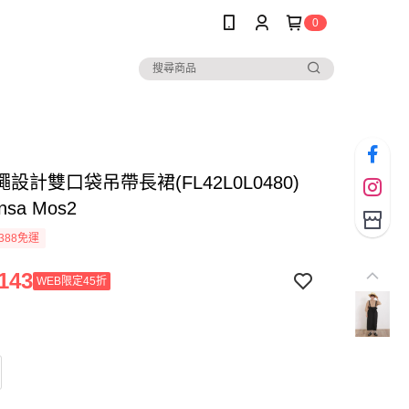
0
設計雙口袋吊帶長裙(FL42L0L0480)
nsa Mos2
388免運
143
WEB限定45折