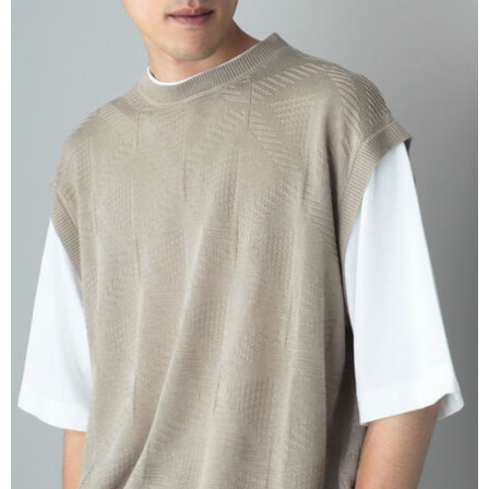
AFTEE先享後付是「在收到商品之後才付款」的支付方式。 讓您購物簡單
3.實際核准額度、可分期數及費用金額請依後續交易確認頁面所載為準。
便利好安心！
4.訂單成立30分鐘內，如未前往確認交易或遇審核未通過，訂單將自動取
１．簡單：不需註冊會員、不需綁卡、不需儲值。
運送方式
消。如遇「轉專審核」未通過狀況，表示未達大哥付你分期系統評分，恕無
２．便利：只要手機號碼，簡訊認證，即可結帳。
法說明評估內容。
３．安心：先確認商品／服務後，再付款。
全家取貨付款
【繳款方式說明】
1.分期款項不併入電信帳單，「大哥付你分期」於每月結算日後寄送繳費提
每筆NT$60，滿NT$388(含以上)免運費
【「AFTEE先享後付」結帳流程】
醒簡訊。
１．於結帳方式選擇「AFTEE先享後付」後，將跳轉至「AFTEE先享後付」
2.透過簡訊連結打開帳單後，可選擇「超商條碼／台灣大直營門市／銀行轉
全家純取貨
結帳頁面，進行簡訊認證並確認金額後，即可完成結帳。
帳／街口支付／iPASS MONEY」等通路繳費。
２．訂單成立數日內，您將收到繳費通知簡訊。
每筆NT$60，滿NT$388(含以上)免運費
３．收到繳費通知簡訊後14天內，點擊此簡訊中的連結，可透過四大超商／
【注意事項】
ATM／網路銀行／等多元方式進行付款，方視為交易完成。
萊爾富取貨付款
1.本服務係由「台灣大哥大股份有限公司」（以下簡稱本公司）所提供，讓
※ 請注意：結帳手續完成當下不需立刻繳費，但若您需要取消訂單，請聯絡
用戶於交易時，得透過本服務購買商品或服務，並由商店將買賣／分期付款
每筆NT$60，滿NT$888(含以上)免運費
購買商品的店家。未經商家同意取消之訂單仍視為有效，需透過AFTEE先享
買賣價金債權讓與本公司後，依約使用本公司帳單繳交帳款。
後付繳納相關費用。
2.基於同意付款使用「大哥付你分期」之契約關係目的，商店將以您的個人
萊爾富純取貨
※ 交易是否成功請以「AFTEE先享後付 」之結帳頁面顯示為準，若有關於
資料（包含姓名、電話或地址）提供予台灣大哥大進項蒐集、處理及利用，
是否繳費成功／繳費後需取消欲退款等相關疑問，請聯繫「AFTEE先享後付
每筆NT$60，滿NT$888(含以上)免運費
由本公司與您本人進行分期帳單所需資料之確認、核對及更正。
客戶支援中心」
https://netprotections.freshdesk.com/support/home
3.完整用戶服務條款，請詳閱以下連結：
https://oppay.tw/userRule
7-11取貨付款
【注意事項】
１．透過由恩沛科技股份有限公司提供之「AFTEE先享後付」服務完成之交
每筆NT$60，滿NT$888(含以上)免運費
易，需依本服務之必要範圍內提供個人資料，並將交易相關給付款項請求債
權轉讓予恩沛科技股份有限公司。
7-11純取貨
２．關於個人資料處理事宜，請瀏覽以下網址：
每筆NT$60，滿NT$888(含以上)免運費
https://aftee.tw/terms/#terms3