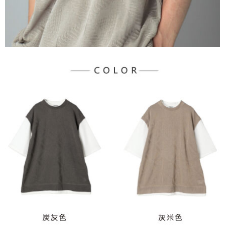
３．未成年的使用者請事先徵得法定代理人或監護人之同意方可使用
宅配
「AFTEE先享後付」，若未經同意申辦者引起之損失，本公司不負相關責
任。
每筆NT$90，滿NT$888(含以上)免運費
４．使用「AFTEE先享後付」時，將依據個別帳號之用戶狀況，依本公司即
時審查核予不同之上限額度；若仍有額度不足之情形，本公司將視審查結果
請求用戶進行身份認證。
５．嚴禁一人註冊多個帳號或使用他人資訊註冊。若發現惡意使用之情形，
恩沛科技股份有限公司將有權停止該用戶之使用額度並採取法律行動。