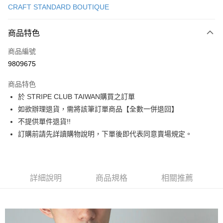
CRAFT STANDARD BOUTIQUE
信用卡分期付款
3 期 0 利率 每期
NT$650
21家銀行
商品特色
合作金庫商業銀行
第一商業銀行
超商取貨付款
商品編號
華南商業銀行
彰化商業銀行
9809675
LINE Pay
上海商業儲蓄銀行
台北富邦商業銀行
國泰世華商業銀行
兆豐國際商業銀行
商品特色
Apple Pay
臺灣中小企業銀行
台中商業銀行
於 STRIPE CLUB TAIWAN購買之訂單
匯豐（台灣）商業銀行
華泰商業銀行
街口支付
如欲辦理退貨，需將該筆訂單商品【全數一併退回】
聯邦商業銀行
遠東國際商業銀行
元大商業銀行
永豐商業銀行
不提供單件退貨!!
悠遊付
玉山商業銀行
星展（台灣）商業銀行
訂購前請先詳讀購物說明，下單後即代表同意賣場規定。
台新國際商業銀行
中國信託商業銀行
Google Pay
台灣樂天信用卡公司
大哥付你分期
相關說明
詳細說明
商品規格
相關推薦
【大哥付你分期使用說明】
AFTEE先享後付
1.本服務由台灣大哥大提供，台灣大哥大用戶可立即使用無須另外申請。
2.付款方式選擇「大哥付你分期」，訂單成立後會自動跳轉到大哥付的交易
相關說明
流程，驗證手機門號後，選擇欲分期的期數、繳款截止日，確認付款後即完
【關於「AFTEE先享後付」】
成交易。
ATM付款