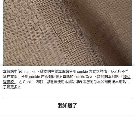
本網站中使用 cookie，欲查詢有關本網站使用 cookie 方式之詳情，及若您不希
望在電腦上使用 cookie 時應如何變更電腦的 cookie 設定，請參閱本網站「
隱私
權條款
」之 Cookie 聲明。您繼續使用本網站即表示您同意本公司得按本網站使
用條款之 Cookie 聲明使用 cookie。
了解更多 >
我知道了