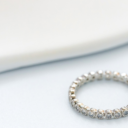
萊爾富取
用戶於交
絡購買商品
款買賣價
先享後付
每筆NT$6
2.基於同
※ 交易是
資料（包
是否繳費成
萊爾富純
用，由本
付客戶支
每筆NT$6
3.完整用
【注意事
7-11取貨
１．透過由
交易，需
每筆NT$6
求債權轉
２．關於
7-11純取
https://aft
每筆NT$6
３．未成
「AFTE
宅配
任。
４．使用「
每筆NT$9
即時審查
結果請求
５．嚴禁
形，恩沛
動。