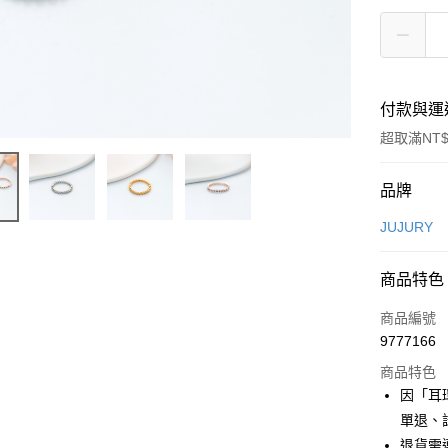
付款與運
超取滿NT$
付款方式
品牌
信用卡一
JUJURY
信用卡分
商品特色
3 期 
商品編號
合作金
超商取貨
9777166
華南商
LINE Pay
上海商
商品特色
國泰世
因「耳
Apple Pay
臺灣中
單退、
匯豐（
街口支付
退貨需