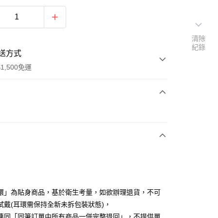
清除
紀錄
送方式
1,500免運
次付款
期付款
0 利率 每期
NT$156
21家銀行
庫商業銀行
第一商業銀行
付款
業銀行
彰化商業銀行
業儲蓄銀行
台北富邦商業銀行
華商業銀行
兆豐國際商業銀行
環」為貼身商品，基於衛生考量，如欲辦理退貨，不可
小企業銀行
台中商業銀行
試戴(耳環需保持全新未拆包裝狀態)，
台灣）商業銀行
華泰商業銀行
連同「同筆訂單中所有商品一併完整退回」，不提供單