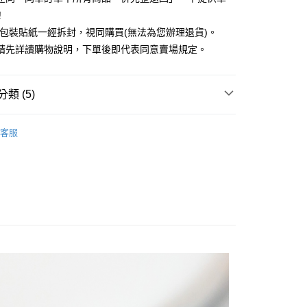
業銀行
遠東國際商業銀行
!
業銀行
永豐商業銀行
外包裝貼紙一經拆封，視同購買(無法為您辦理退貨)。
業銀行
星展（台灣）商業銀行
際商業銀行
中國信託商業銀行
y
請先詳讀購物說明，下單後即代表同意賣場規定。
天信用卡公司
分期
類 (5)
你分期使用說明】
享後付
由台灣大哥大提供，台灣大哥大用戶可立即使用無須另外申請。
RING / 戒指
式選擇「大哥付你分期」，訂單成立後會自動跳轉到大哥付的交易
客服
證手機門號後，選擇欲分期的期數、繳款截止日，確認付款後即
RY / 飾品
FTEE先享後付」】
。
先享後付是「在收到商品之後才付款」的支付方式。 讓您購物簡單
准額度、可分期數及費用金額請依後續交易確認頁面所載為準。
ALL ITEMS
心！
立30分鐘內，如未前往確認交易或遇審核未通過，訂單將自動取
：不需註冊會員、不需綁卡、不需儲值。
OWN
JUJURY
「轉專審核」未通過狀況，表示未達大哥付你分期系統評分，恕
：只要手機號碼，簡訊認證，即可結帳。
評估內容。
：先確認商品／服務後，再付款。
MS
JUJURY飾品 ➯ 單件4折
式說明】
付款
項不併入電信帳單，「大哥付你分期」於每月結算日後寄送繳費提
EE先享後付」結帳流程】
0，滿NT$1,500(含以上)免運費
方式選擇「AFTEE先享後付」後，將跳轉至「AFTEE先享後
訊連結打開帳單後，可選擇「超商條碼／台灣大直營門市／銀行轉
頁面，進行簡訊認證並確認金額後，即可完成結帳。
付／iPASS MONEY」等通路繳費。
貨
成立數日內，您將收到繳費通知簡訊。
費通知簡訊後14天內，點擊此簡訊中的連結，可透過四大超商
0，滿NT$1,500(含以上)免運費
項】
網路銀行／等多元方式進行付款，方視為交易完成。
係由「台灣大哥大股份有限公司」（以下簡稱本公司）所提供，讓
：結帳手續完成當下不需立刻繳費，但若您需要取消訂單，請聯