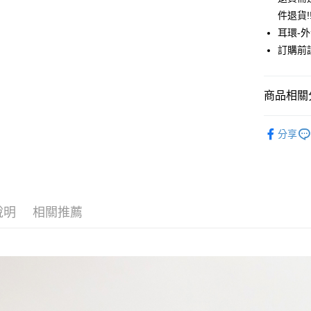
聯邦商
件退貨!
元大商
悠遊付
耳環-
玉山商
台新國
Google Pa
訂購前
台灣樂
大哥付你
相關說明
商品相關分
【大哥付
AFTEE先
1.本服務
JUJURY
2.付款方
相關說明
分享
流程，驗
ACCESSO
【關於「A
ATM付款
完成交易
AFTEE
3.實際核
JUJURY
便利好安
4.訂單成
１．簡單
PRICE D
消。如遇
２．便利
運送方式
無法說明
３．安心
說明
相關推薦
SALE ITE
【繳款方
全家取貨
1.分期款
【「AFT
醒簡訊。
每筆NT$6
１．於結帳
2.透過簡
付」結帳
帳／街口支
全家純取
２．訂單
３．收到繳
每筆NT$6
【注意事
／ATM／
1.本服務
※ 請注意