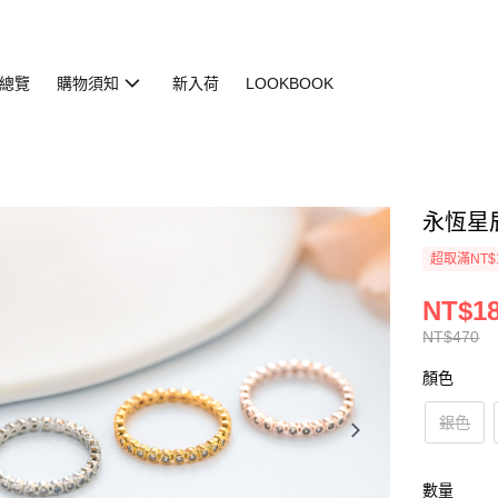
總覽
購物須知
新入荷
LOOKBOOK
永恆星辰戒
超取滿NT$
NT$1
NT$470
顏色
銀色
數量