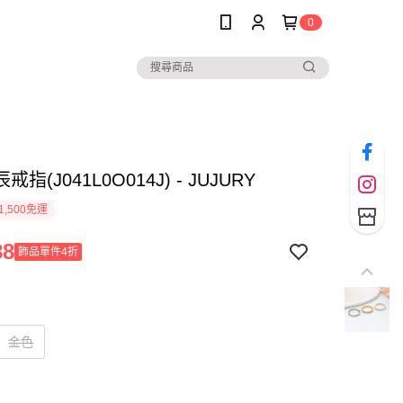
0
指(J041L0O014J) - JUJURY
1,500免運
88
飾品單件4折
金色