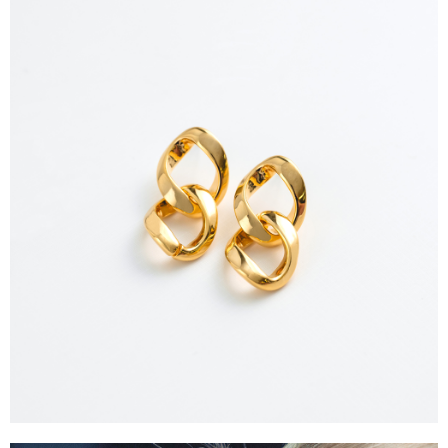
任。
每筆NT$90，滿NT$1,500(含以上)免運費
４．使用「AFTEE先享後付」時，將依據個別帳號之用戶狀況，依本公司即
時審查核予不同之上限額度；若仍有額度不足之情形，本公司將視審查結果
請求用戶進行身份認證。
５．嚴禁一人註冊多個帳號或使用他人資訊註冊。若發現惡意使用之情形，
恩沛科技股份有限公司將有權停止該用戶之使用額度並採取法律行動。