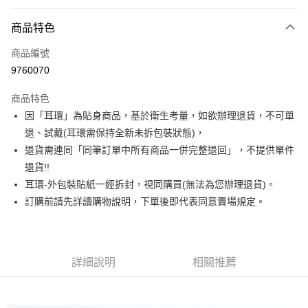
信用卡分期付款
3 期 0 利率 每期
NT$163
21家銀行
商品特色
合作金庫商業銀行
第一商業銀行
超商取貨付款
商品編號
華南商業銀行
彰化商業銀行
9760070
LINE Pay
上海商業儲蓄銀行
台北富邦商業銀行
國泰世華商業銀行
兆豐國際商業銀行
商品特色
Apple Pay
臺灣中小企業銀行
台中商業銀行
因「耳環」為貼身商品，基於衛生考量，如欲辦理退貨，不可單
匯豐（台灣）商業銀行
華泰商業銀行
街口支付
退、試戴(耳環需保持全新未拆包裝狀態)，
聯邦商業銀行
遠東國際商業銀行
元大商業銀行
永豐商業銀行
退貨需連同「同筆訂單中所有商品一併完整退回」，不提供單件
悠遊付
玉山商業銀行
星展（台灣）商業銀行
退貨!!
台新國際商業銀行
中國信託商業銀行
Google Pay
耳環-外包裝貼紙一經拆封，視同購買(無法為您辦理退貨)。
台灣樂天信用卡公司
訂購前請先詳讀購物說明，下單後即代表同意賣場規定。
大哥付你分期
相關說明
【大哥付你分期使用說明】
AFTEE先享後付
1.本服務由台灣大哥大提供，台灣大哥大用戶可立即使用無須另外申請。
2.付款方式選擇「大哥付你分期」，訂單成立後會自動跳轉到大哥付的交易
詳細說明
相關推薦
相關說明
流程，驗證手機門號後，選擇欲分期的期數、繳款截止日，確認付款後即完
【關於「AFTEE先享後付」】
成交易。
ATM付款
AFTEE先享後付是「在收到商品之後才付款」的支付方式。 讓您購物簡單
3.實際核准額度、可分期數及費用金額請依後續交易確認頁面所載為準。
便利好安心！