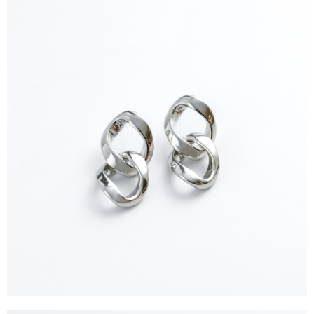
4.訂單成立30分鐘內，如未前往確認交易或遇審核未通過，訂單將自動取
１．簡單：不需註冊會員、不需綁卡、不需儲值。
運送方式
消。如遇「轉專審核」未通過狀況，表示未達大哥付你分期系統評分，恕無
２．便利：只要手機號碼，簡訊認證，即可結帳。
法說明評估內容。
３．安心：先確認商品／服務後，再付款。
全家取貨付款
【繳款方式說明】
1.分期款項不併入電信帳單，「大哥付你分期」於每月結算日後寄送繳費提
每筆NT$60，滿NT$1,500(含以上)免運費
【「AFTEE先享後付」結帳流程】
醒簡訊。
１．於結帳方式選擇「AFTEE先享後付」後，將跳轉至「AFTEE先享後付」
2.透過簡訊連結打開帳單後，可選擇「超商條碼／台灣大直營門市／銀行轉
全家純取貨
結帳頁面，進行簡訊認證並確認金額後，即可完成結帳。
帳／街口支付／iPASS MONEY」等通路繳費。
２．訂單成立數日內，您將收到繳費通知簡訊。
每筆NT$60，滿NT$1,500(含以上)免運費
３．收到繳費通知簡訊後14天內，點擊此簡訊中的連結，可透過四大超商／
【注意事項】
ATM／網路銀行／等多元方式進行付款，方視為交易完成。
萊爾富取貨付款
1.本服務係由「台灣大哥大股份有限公司」（以下簡稱本公司）所提供，讓
※ 請注意：結帳手續完成當下不需立刻繳費，但若您需要取消訂單，請聯絡
用戶於交易時，得透過本服務購買商品或服務，並由商店將買賣／分期付款
每筆NT$60，滿NT$1,500(含以上)免運費
購買商品的店家。未經商家同意取消之訂單仍視為有效，需透過AFTEE先享
買賣價金債權讓與本公司後，依約使用本公司帳單繳交帳款。
後付繳納相關費用。
2.基於同意付款使用「大哥付你分期」之契約關係目的，商店將以您的個人
萊爾富純取貨
※ 交易是否成功請以「AFTEE先享後付 」之結帳頁面顯示為準，若有關於
資料（包含姓名、電話或地址）提供予台灣大哥大進項蒐集、處理及利用，
是否繳費成功／繳費後需取消欲退款等相關疑問，請聯繫「AFTEE先享後付
每筆NT$60，滿NT$1,500(含以上)免運費
由本公司與您本人進行分期帳單所需資料之確認、核對及更正。
客戶支援中心」
https://netprotections.freshdesk.com/support/home
3.完整用戶服務條款，請詳閱以下連結：
https://oppay.tw/userRule
7-11取貨付款
【注意事項】
１．透過由恩沛科技股份有限公司提供之「AFTEE先享後付」服務完成之交
每筆NT$60，滿NT$1,500(含以上)免運費
易，需依本服務之必要範圍內提供個人資料，並將交易相關給付款項請求債
權轉讓予恩沛科技股份有限公司。
7-11純取貨
２．關於個人資料處理事宜，請瀏覽以下網址：
每筆NT$60，滿NT$1,500(含以上)免運費
https://aftee.tw/terms/#terms3
３．未成年的使用者請事先徵得法定代理人或監護人之同意方可使用
宅配
「AFTEE先享後付」，若未經同意申辦者引起之損失，本公司不負相關責