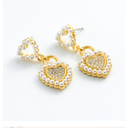
任。
每筆NT$90，滿NT$888(含以上)免運費
４．使用「AFTEE先享後付」時，將依據個別帳號之用戶狀況，依本公司即
時審查核予不同之上限額度；若仍有額度不足之情形，本公司將視審查結果
請求用戶進行身份認證。
５．嚴禁一人註冊多個帳號或使用他人資訊註冊。若發現惡意使用之情形，
恩沛科技股份有限公司將有權停止該用戶之使用額度並採取法律行動。