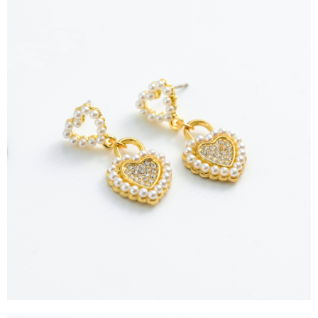
4.訂單成立30分鐘內，如未前往確認交易或遇審核未通過，訂單將自動取
１．簡單：不需註冊會員、不需綁卡、不需儲值。
運送方式
消。如遇「轉專審核」未通過狀況，表示未達大哥付你分期系統評分，恕無
２．便利：只要手機號碼，簡訊認證，即可結帳。
法說明評估內容。
３．安心：先確認商品／服務後，再付款。
全家取貨付款
【繳款方式說明】
1.分期款項不併入電信帳單，「大哥付你分期」於每月結算日後寄送繳費提
每筆NT$60，滿NT$388(含以上)免運費
【「AFTEE先享後付」結帳流程】
醒簡訊。
１．於結帳方式選擇「AFTEE先享後付」後，將跳轉至「AFTEE先享後付」
2.透過簡訊連結打開帳單後，可選擇「超商條碼／台灣大直營門市／銀行轉
全家純取貨
結帳頁面，進行簡訊認證並確認金額後，即可完成結帳。
帳／街口支付／iPASS MONEY」等通路繳費。
２．訂單成立數日內，您將收到繳費通知簡訊。
每筆NT$60，滿NT$388(含以上)免運費
３．收到繳費通知簡訊後14天內，點擊此簡訊中的連結，可透過四大超商／
【注意事項】
ATM／網路銀行／等多元方式進行付款，方視為交易完成。
萊爾富取貨付款
1.本服務係由「台灣大哥大股份有限公司」（以下簡稱本公司）所提供，讓
※ 請注意：結帳手續完成當下不需立刻繳費，但若您需要取消訂單，請聯絡
用戶於交易時，得透過本服務購買商品或服務，並由商店將買賣／分期付款
每筆NT$60，滿NT$888(含以上)免運費
購買商品的店家。未經商家同意取消之訂單仍視為有效，需透過AFTEE先享
買賣價金債權讓與本公司後，依約使用本公司帳單繳交帳款。
後付繳納相關費用。
2.基於同意付款使用「大哥付你分期」之契約關係目的，商店將以您的個人
萊爾富純取貨
※ 交易是否成功請以「AFTEE先享後付 」之結帳頁面顯示為準，若有關於
資料（包含姓名、電話或地址）提供予台灣大哥大進項蒐集、處理及利用，
是否繳費成功／繳費後需取消欲退款等相關疑問，請聯繫「AFTEE先享後付
每筆NT$60，滿NT$888(含以上)免運費
由本公司與您本人進行分期帳單所需資料之確認、核對及更正。
客戶支援中心」
https://netprotections.freshdesk.com/support/home
3.完整用戶服務條款，請詳閱以下連結：
https://oppay.tw/userRule
7-11取貨付款
【注意事項】
１．透過由恩沛科技股份有限公司提供之「AFTEE先享後付」服務完成之交
每筆NT$60，滿NT$888(含以上)免運費
易，需依本服務之必要範圍內提供個人資料，並將交易相關給付款項請求債
權轉讓予恩沛科技股份有限公司。
7-11純取貨
２．關於個人資料處理事宜，請瀏覽以下網址：
每筆NT$60，滿NT$888(含以上)免運費
https://aftee.tw/terms/#terms3
３．未成年的使用者請事先徵得法定代理人或監護人之同意方可使用
宅配
「AFTEE先享後付」，若未經同意申辦者引起之損失，本公司不負相關責