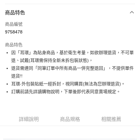
信用卡分期付款
3 期 0 利率 每期
NT$123
21家銀行
商品特色
合作金庫商業銀行
第一商業銀行
超商取貨付款
商品編號
華南商業銀行
彰化商業銀行
9758478
LINE Pay
上海商業儲蓄銀行
台北富邦商業銀行
國泰世華商業銀行
兆豐國際商業銀行
商品特色
Apple Pay
臺灣中小企業銀行
台中商業銀行
因「耳環」為貼身商品，基於衛生考量，如欲辦理退貨，不可單
匯豐（台灣）商業銀行
華泰商業銀行
街口支付
退、試戴(耳環需保持全新未拆包裝狀態)，
聯邦商業銀行
遠東國際商業銀行
元大商業銀行
永豐商業銀行
退貨需連同「同筆訂單中所有商品一併完整退回」，不提供單件
悠遊付
玉山商業銀行
星展（台灣）商業銀行
退貨!!
台新國際商業銀行
中國信託商業銀行
Google Pay
耳環-外包裝貼紙一經拆封，視同購買(無法為您辦理退貨)。
台灣樂天信用卡公司
訂購前請先詳讀購物說明，下單後即代表同意賣場規定。
大哥付你分期
相關說明
【大哥付你分期使用說明】
AFTEE先享後付
1.本服務由台灣大哥大提供，台灣大哥大用戶可立即使用無須另外申請。
2.付款方式選擇「大哥付你分期」，訂單成立後會自動跳轉到大哥付的交易
詳細說明
商品規格
相關推薦
相關說明
流程，驗證手機門號後，選擇欲分期的期數、繳款截止日，確認付款後即完
【關於「AFTEE先享後付」】
成交易。
ATM付款
AFTEE先享後付是「在收到商品之後才付款」的支付方式。 讓您購物簡單
3.實際核准額度、可分期數及費用金額請依後續交易確認頁面所載為準。
便利好安心！