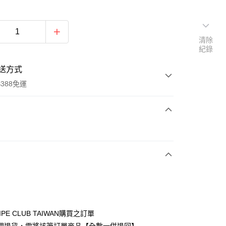
清除
紀錄
送方式
388免運
次付款
期付款
0 利率 每期
NT$923
21家銀行
庫商業銀行
第一商業銀行
付款
業銀行
彰化商業銀行
業儲蓄銀行
台北富邦商業銀行
華商業銀行
兆豐國際商業銀行
IPE CLUB TAIWAN購買之訂單
小企業銀行
台中商業銀行