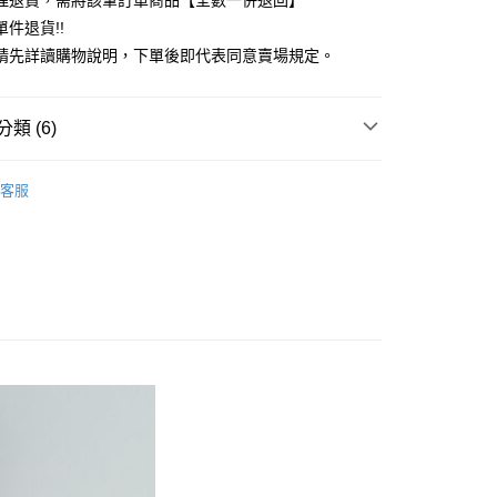
理退貨，需將該筆訂單商品【全數一併退回】
台灣）商業銀行
華泰商業銀行
件退貨!!
業銀行
遠東國際商業銀行
請先詳讀購物說明，下單後即代表同意賣場規定。
業銀行
永豐商業銀行
業銀行
星展（台灣）商業銀行
際商業銀行
中國信託商業銀行
y
類 (6)
天信用卡公司
分期
OUTER / 外套
客服
你分期使用說明】
 外套
享後付
由台灣大哥大提供，台灣大哥大用戶可立即使用無須另外申請。
式選擇「大哥付你分期」，訂單成立後會自動跳轉到大哥付的交易
MS
單筆滿$888現抵$88
證手機門號後，選擇欲分期的期數、繳款截止日，確認付款後即
FTEE先享後付」】
。
ALL ITEMS
先享後付是「在收到商品之後才付款」的支付方式。 讓您購物簡單
准額度、可分期數及費用金額請依後續交易確認頁面所載為準。
心！
OWN
ehka sopo
立30分鐘內，如未前往確認交易或遇審核未通過，訂單將自動取
：不需註冊會員、不需綁卡、不需儲值。
「轉專審核」未通過狀況，表示未達大哥付你分期系統評分，恕
：只要手機號碼，簡訊認證，即可結帳。
MS
WEB限定 ➯ 45折
評估內容。
：先確認商品／服務後，再付款。
式說明】
付款
項不併入電信帳單，「大哥付你分期」於每月結算日後寄送繳費提
EE先享後付」結帳流程】
0，滿NT$388(含以上)免運費
方式選擇「AFTEE先享後付」後，將跳轉至「AFTEE先享後
訊連結打開帳單後，可選擇「超商條碼／台灣大直營門市／銀行轉
頁面，進行簡訊認證並確認金額後，即可完成結帳。
付／iPASS MONEY」等通路繳費。
貨
成立數日內，您將收到繳費通知簡訊。
費通知簡訊後14天內，點擊此簡訊中的連結，可透過四大超商
0，滿NT$388(含以上)免運費