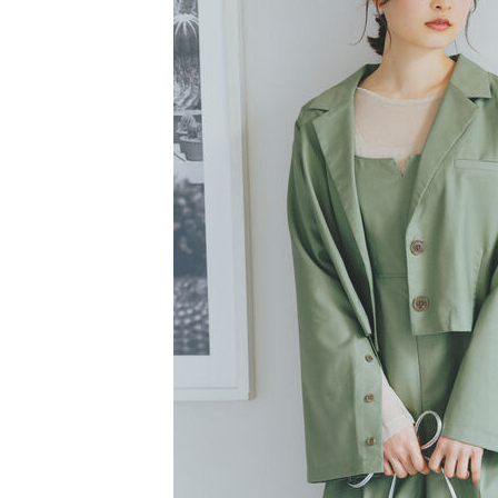
【注意事
／ATM／
1.本服務
※ 請注意
萊爾富取
用戶於交
絡購買商品
款買賣價
先享後付
每筆NT$6
2.基於同
※ 交易是
資料（包
是否繳費成
萊爾富純
用，由本
付客戶支
每筆NT$6
3.完整用
【注意事
7-11取貨
１．透過由
交易，需
每筆NT$6
求債權轉
２．關於
7-11純取
https://aft
每筆NT$6
３．未成
「AFTE
宅配
任。
４．使用「
每筆NT$9
即時審查
結果請求
５．嚴禁
形，恩沛
動。