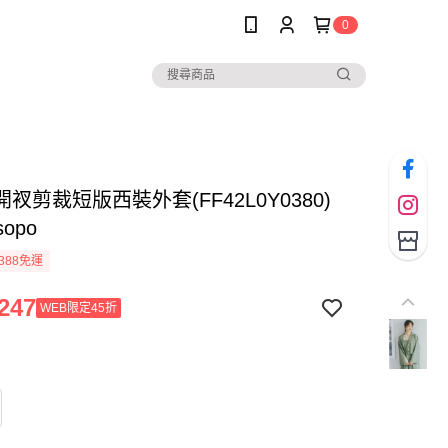
0
衩剪裁短版西裝外套(FF42L0Y0380)
sopo
388免運
247
WEB限定45折