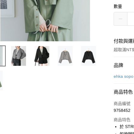
數量
付款與運
超取滿NT$
付款方式
品牌
信用卡一
ehka sopo
信用卡分
商品特色
3 期 
商品編號
合作金
超商取貨
9758452
華南商
LINE Pay
上海商
商品特色
國泰世
於 STR
Apple Pay
臺灣中