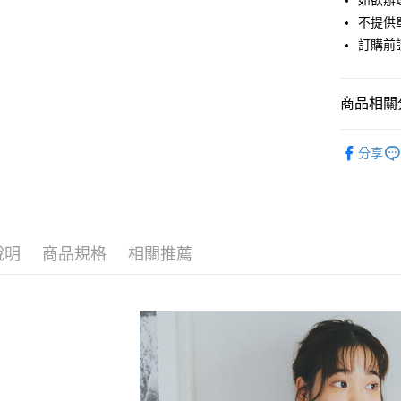
如欲辦
匯豐（
街口支付
不提供單
聯邦商
訂購前
元大商
悠遊付
玉山商
台新國
Google Pa
商品相關分
台灣樂
大哥付你
ehka sopo
相關說明
分享
【大哥付
OUTER /
AFTEE先
1.本服務
2.付款方
相關說明
SALE ITE
流程，驗
【關於「A
ATM付款
完成交易
ehka sopo
AFTEE
3.實際核
便利好安
說明
商品規格
相關推薦
PRICE D
4.訂單成
１．簡單
消。如遇
２．便利
運送方式
SALE ITE
無法說明
３．安心
【繳款方
全家取貨
1.分期款
【「AFT
醒簡訊。
每筆NT$6
１．於結帳
2.透過簡
付」結帳
帳／街口支
全家純取
２．訂單
３．收到繳
每筆NT$6