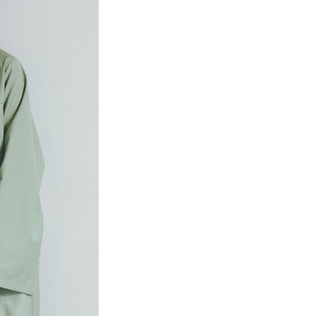
項】
網路銀行／等多元方式進行付款，方視為交易完成。
係由「台灣大哥大股份有限公司」（以下簡稱本公司）所提供，讓
：結帳手續完成當下不需立刻繳費，但若您需要取消訂單，請聯
貨付款
易時，得透過本服務購買商品或服務，並由商店將買賣／分期付
的店家。未經商家同意取消之訂單仍視為有效，需透過AFTEE
金債權讓與本公司後，依約使用本公司帳單繳交帳款。
繳納相關費用。
0，滿NT$888(含以上)免運費
意付款使用「大哥付你分期」之契約關係目的，商店將以您的個人
否成功請以「AFTEE先享後付 」之結帳頁面顯示為準，若有關於
含姓名、電話或地址）提供予台灣大哥大進項蒐集、處理及利
功／繳費後需取消欲退款等相關疑問，請聯繫「AFTEE先享後
取貨
公司與您本人進行分期帳單所需資料之確認、核對及更正。
援中心」
https://netprotections.freshdesk.com/support/home
0，滿NT$888(含以上)免運費
戶服務條款，請詳閱以下連結：
https://oppay.tw/userRule
項】
付款
恩沛科技股份有限公司提供之「AFTEE先享後付」服務完成之
依本服務之必要範圍內提供個人資料，並將交易相關給付款項請
0，滿NT$888(含以上)免運費
讓予恩沛科技股份有限公司。
個人資料處理事宜，請瀏覽以下網址：
貨
ee.tw/terms/#terms3
0，滿NT$888(含以上)免運費
年的使用者請事先徵得法定代理人或監護人之同意方可使用
E先享後付」，若未經同意申辦者引起之損失，本公司不負相關責
AFTEE先享後付」時，將依據個別帳號之用戶狀況，依本公司
0，滿NT$888(含以上)免運費
核予不同之上限額度；若仍有額度不足之情形，本公司將視審查
用戶進行身份認證。
一人註冊多個帳號或使用他人資訊註冊。若發現惡意使用之情
科技股份有限公司將有權停止該用戶之使用額度並採取法律行