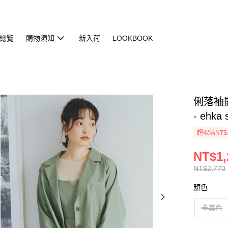
總覽
購物須知
新入荷
LOOKBOOK
俐落袖開
- ehka 
超取滿NT$
NT$1,
NT$2,770
顏色
卡其色