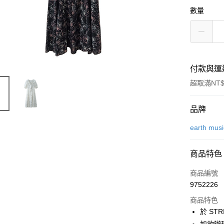
數量
付款與運
超取滿NT$
付款方式
品牌
信用卡一
earth mus
信用卡分
商品特色
3 期 
商品編號
合作金
超商取貨
9752226
華南商
LINE Pay
上海商
商品特色
國泰世
於 STR
Apple Pay
臺灣中