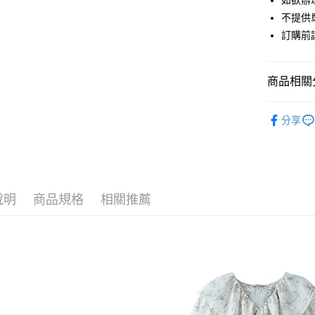
如欲辦
匯豐（
街口支付
不提供單
聯邦商
訂購前
元大商
悠遊付
玉山商
台新國
Google Pa
商品相關分
台灣樂
大哥付你
earth musi
相關說明
分享
【大哥付
ONE PIEC
AFTEE先
1.本服務
2.付款方
相關說明
earth musi
流程，驗
【關於「A
ATM付款
完成交易
earth musi
AFTEE
3.實際核
便利好安
說明
商品規格
相關推薦
PRICE D
4.訂單成
１．簡單
消。如遇
２．便利
運送方式
SALE ITE
無法說明
３．安心
【繳款方
SALE ITE
全家取貨
1.分期款
【「AFT
醒簡訊。
每筆NT$6
１．於結帳
2.透過簡
付」結帳
帳／街口支
全家純取
２．訂單
３．收到繳
每筆NT$6