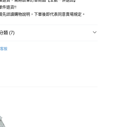
理退貨，需將該筆訂單商品【全數一併退回】
台灣）商業銀行
華泰商業銀行
件退貨!!
業銀行
遠東國際商業銀行
請先詳讀購物說明，下單後即代表同意賣場規定。
業銀行
永豐商業銀行
業銀行
星展（台灣）商業銀行
際商業銀行
中國信託商業銀行
y
類 (7)
天信用卡公司
分期
c & ecology
Premium 白金
客服
你分期使用說明】
E / 洋裝
享後付
由台灣大哥大提供，台灣大哥大用戶可立即使用無須另外申請。
式選擇「大哥付你分期」，訂單成立後會自動跳轉到大哥付的交易
c & ecology
ALL ITEMS
證手機門號後，選擇欲分期的期數、繳款截止日，確認付款後即
FTEE先享後付」】
。
c & ecology
ONE PIECE / 洋裝
先享後付是「在收到商品之後才付款」的支付方式。 讓您購物簡單
准額度、可分期數及費用金額請依後續交易確認頁面所載為準。
心！
OWN
earth music&ecology
立30分鐘內，如未前往確認交易或遇審核未通過，訂單將自動取
：不需註冊會員、不需綁卡、不需儲值。
「轉專審核」未通過狀況，表示未達大哥付你分期系統評分，恕
：只要手機號碼，簡訊認證，即可結帳。
MS
單筆滿$1688現抵$200
評估內容。
：先確認商品／服務後，再付款。
式說明】
MS
WEB限定 ➯ 45折
付款
項不併入電信帳單，「大哥付你分期」於每月結算日後寄送繳費提
EE先享後付」結帳流程】
0，滿NT$1,500(含以上)免運費
方式選擇「AFTEE先享後付」後，將跳轉至「AFTEE先享後
訊連結打開帳單後，可選擇「超商條碼／台灣大直營門市／銀行轉
頁面，進行簡訊認證並確認金額後，即可完成結帳。
付／iPASS MONEY」等通路繳費。
貨
成立數日內，您將收到繳費通知簡訊。
費通知簡訊後14天內，點擊此簡訊中的連結，可透過四大超商
0，滿NT$1,500(含以上)免運費