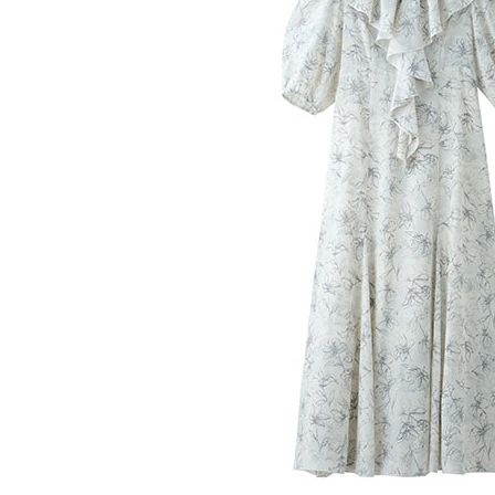
【注意事
／ATM／
1.本服務
※ 請注意
萊爾富取
用戶於交
絡購買商品
款買賣價
先享後付
每筆NT$6
2.基於同
※ 交易是
資料（包
是否繳費成
萊爾富純
用，由本
付客戶支
每筆NT$6
3.完整用
【注意事
7-11取貨
１．透過由
交易，需
每筆NT$6
求債權轉
２．關於
7-11純取
https://aft
每筆NT$6
３．未成
「AFTE
宅配
任。
４．使用「
每筆NT$9
即時審查
結果請求
５．嚴禁
形，恩沛
動。