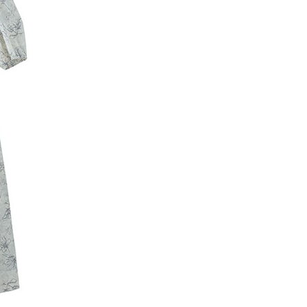
項】
網路銀行／等多元方式進行付款，方視為交易完成。
係由「台灣大哥大股份有限公司」（以下簡稱本公司）所提供，讓
：結帳手續完成當下不需立刻繳費，但若您需要取消訂單，請聯
貨付款
易時，得透過本服務購買商品或服務，並由商店將買賣／分期付
的店家。未經商家同意取消之訂單仍視為有效，需透過AFTEE
金債權讓與本公司後，依約使用本公司帳單繳交帳款。
繳納相關費用。
0，滿NT$1,500(含以上)免運費
意付款使用「大哥付你分期」之契約關係目的，商店將以您的個人
否成功請以「AFTEE先享後付 」之結帳頁面顯示為準，若有關於
含姓名、電話或地址）提供予台灣大哥大進項蒐集、處理及利
功／繳費後需取消欲退款等相關疑問，請聯繫「AFTEE先享後
取貨
公司與您本人進行分期帳單所需資料之確認、核對及更正。
援中心」
https://netprotections.freshdesk.com/support/home
0，滿NT$1,500(含以上)免運費
戶服務條款，請詳閱以下連結：
https://oppay.tw/userRule
項】
付款
恩沛科技股份有限公司提供之「AFTEE先享後付」服務完成之
依本服務之必要範圍內提供個人資料，並將交易相關給付款項請
0，滿NT$1,500(含以上)免運費
讓予恩沛科技股份有限公司。
個人資料處理事宜，請瀏覽以下網址：
貨
ee.tw/terms/#terms3
0，滿NT$1,500(含以上)免運費
年的使用者請事先徵得法定代理人或監護人之同意方可使用
E先享後付」，若未經同意申辦者引起之損失，本公司不負相關責
AFTEE先享後付」時，將依據個別帳號之用戶狀況，依本公司
0，滿NT$1,500(含以上)免運費
核予不同之上限額度；若仍有額度不足之情形，本公司將視審查
用戶進行身份認證。
一人註冊多個帳號或使用他人資訊註冊。若發現惡意使用之情
科技股份有限公司將有權停止該用戶之使用額度並採取法律行