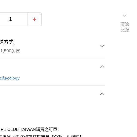
清除
紀錄
送方式
1,500免運
次付款
ic&ecology
期付款
0 利率 每期
NT$1,060
21家銀行
庫商業銀行
第一商業銀行
付款
業銀行
彰化商業銀行
業儲蓄銀行
台北富邦商業銀行
華商業銀行
兆豐國際商業銀行
IPE CLUB TAIWAN購買之訂單
小企業銀行
台中商業銀行