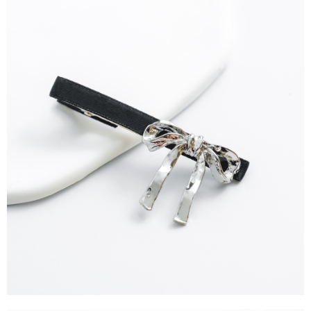
4.訂單成立30分鐘內，如未前往確認交易或遇審核未通過，訂單將自動取
１．簡單：不需註冊會員、不需綁卡、不需儲值。
運送方式
消。如遇「轉專審核」未通過狀況，表示未達大哥付你分期系統評分，恕無
２．便利：只要手機號碼，簡訊認證，即可結帳。
法說明評估內容。
３．安心：先確認商品／服務後，再付款。
全家取貨付款
【繳款方式說明】
1.分期款項不併入電信帳單，「大哥付你分期」於每月結算日後寄送繳費提
每筆NT$60，滿NT$388(含以上)免運費
【「AFTEE先享後付」結帳流程】
醒簡訊。
１．於結帳方式選擇「AFTEE先享後付」後，將跳轉至「AFTEE先享後付」
2.透過簡訊連結打開帳單後，可選擇「超商條碼／台灣大直營門市／銀行轉
全家純取貨
結帳頁面，進行簡訊認證並確認金額後，即可完成結帳。
帳／街口支付／iPASS MONEY」等通路繳費。
２．訂單成立數日內，您將收到繳費通知簡訊。
每筆NT$60，滿NT$388(含以上)免運費
３．收到繳費通知簡訊後14天內，點擊此簡訊中的連結，可透過四大超商／
【注意事項】
ATM／網路銀行／等多元方式進行付款，方視為交易完成。
萊爾富取貨付款
1.本服務係由「台灣大哥大股份有限公司」（以下簡稱本公司）所提供，讓
※ 請注意：結帳手續完成當下不需立刻繳費，但若您需要取消訂單，請聯絡
用戶於交易時，得透過本服務購買商品或服務，並由商店將買賣／分期付款
每筆NT$60，滿NT$888(含以上)免運費
購買商品的店家。未經商家同意取消之訂單仍視為有效，需透過AFTEE先享
買賣價金債權讓與本公司後，依約使用本公司帳單繳交帳款。
後付繳納相關費用。
2.基於同意付款使用「大哥付你分期」之契約關係目的，商店將以您的個人
萊爾富純取貨
※ 交易是否成功請以「AFTEE先享後付 」之結帳頁面顯示為準，若有關於
資料（包含姓名、電話或地址）提供予台灣大哥大進項蒐集、處理及利用，
是否繳費成功／繳費後需取消欲退款等相關疑問，請聯繫「AFTEE先享後付
每筆NT$60，滿NT$888(含以上)免運費
由本公司與您本人進行分期帳單所需資料之確認、核對及更正。
客戶支援中心」
https://netprotections.freshdesk.com/support/home
3.完整用戶服務條款，請詳閱以下連結：
https://oppay.tw/userRule
7-11取貨付款
【注意事項】
１．透過由恩沛科技股份有限公司提供之「AFTEE先享後付」服務完成之交
每筆NT$60，滿NT$888(含以上)免運費
易，需依本服務之必要範圍內提供個人資料，並將交易相關給付款項請求債
權轉讓予恩沛科技股份有限公司。
7-11純取貨
２．關於個人資料處理事宜，請瀏覽以下網址：
每筆NT$60，滿NT$888(含以上)免運費
https://aftee.tw/terms/#terms3
３．未成年的使用者請事先徵得法定代理人或監護人之同意方可使用
宅配
「AFTEE先享後付」，若未經同意申辦者引起之損失，本公司不負相關責