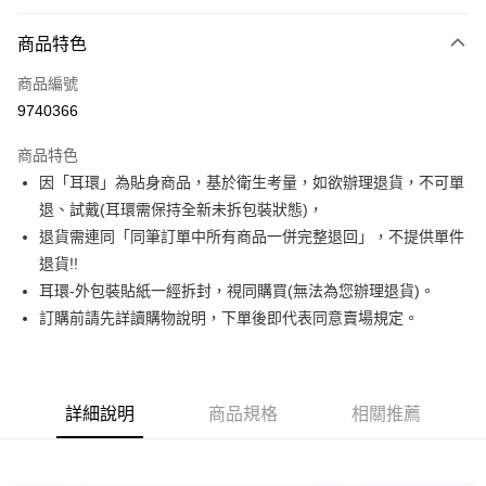
信用卡分期付款
3 期 0 利率 每期
NT$123
21家銀行
商品特色
合作金庫商業銀行
第一商業銀行
超商取貨付款
商品編號
華南商業銀行
彰化商業銀行
9740366
LINE Pay
上海商業儲蓄銀行
台北富邦商業銀行
國泰世華商業銀行
兆豐國際商業銀行
商品特色
Apple Pay
臺灣中小企業銀行
台中商業銀行
因「耳環」為貼身商品，基於衛生考量，如欲辦理退貨，不可單
匯豐（台灣）商業銀行
華泰商業銀行
街口支付
退、試戴(耳環需保持全新未拆包裝狀態)，
聯邦商業銀行
遠東國際商業銀行
元大商業銀行
永豐商業銀行
退貨需連同「同筆訂單中所有商品一併完整退回」，不提供單件
悠遊付
玉山商業銀行
星展（台灣）商業銀行
退貨!!
台新國際商業銀行
中國信託商業銀行
Google Pay
耳環-外包裝貼紙一經拆封，視同購買(無法為您辦理退貨)。
台灣樂天信用卡公司
訂購前請先詳讀購物說明，下單後即代表同意賣場規定。
大哥付你分期
相關說明
【大哥付你分期使用說明】
AFTEE先享後付
1.本服務由台灣大哥大提供，台灣大哥大用戶可立即使用無須另外申請。
2.付款方式選擇「大哥付你分期」，訂單成立後會自動跳轉到大哥付的交易
詳細說明
商品規格
相關推薦
相關說明
流程，驗證手機門號後，選擇欲分期的期數、繳款截止日，確認付款後即完
【關於「AFTEE先享後付」】
成交易。
ATM付款
AFTEE先享後付是「在收到商品之後才付款」的支付方式。 讓您購物簡單
3.實際核准額度、可分期數及費用金額請依後續交易確認頁面所載為準。
便利好安心！