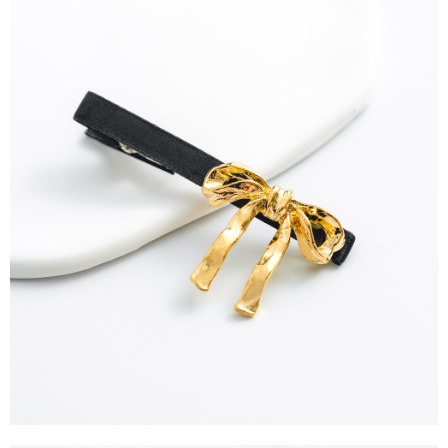
任。
每筆NT$90，滿NT$888(含以上)免運費
４．使用「AFTEE先享後付」時，將依據個別帳號之用戶狀況，依本公司即
時審查核予不同之上限額度；若仍有額度不足之情形，本公司將視審查結果
請求用戶進行身份認證。
５．嚴禁一人註冊多個帳號或使用他人資訊註冊。若發現惡意使用之情形，
恩沛科技股份有限公司將有權停止該用戶之使用額度並採取法律行動。