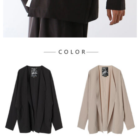
每筆NT$60，滿NT$888(含以上)免運費
https://aftee.tw/terms/#terms3
３．未成年的使用者請事先徵得法定代理人或監護人之同意方可使用
宅配
「AFTEE先享後付」，若未經同意申辦者引起之損失，本公司不負相關責
任。
每筆NT$90，滿NT$888(含以上)免運費
４．使用「AFTEE先享後付」時，將依據個別帳號之用戶狀況，依本公司即
時審查核予不同之上限額度；若仍有額度不足之情形，本公司將視審查結果
請求用戶進行身份認證。
５．嚴禁一人註冊多個帳號或使用他人資訊註冊。若發現惡意使用之情形，
恩沛科技股份有限公司將有權停止該用戶之使用額度並採取法律行動。