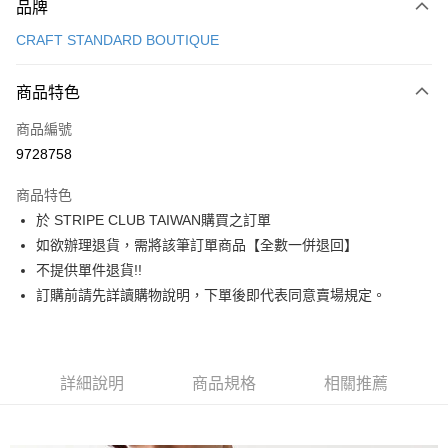
品牌
信用卡一次付款
CRAFT STANDARD BOUTIQUE
信用卡分期付款
3 期 0 利率 每期
NT$1,013
21家銀行
商品特色
合作金庫商業銀行
第一商業銀行
超商取貨付款
商品編號
華南商業銀行
彰化商業銀行
9728758
LINE Pay
上海商業儲蓄銀行
台北富邦商業銀行
國泰世華商業銀行
兆豐國際商業銀行
商品特色
Apple Pay
臺灣中小企業銀行
台中商業銀行
於 STRIPE CLUB TAIWAN購買之訂單
匯豐（台灣）商業銀行
華泰商業銀行
街口支付
如欲辦理退貨，需將該筆訂單商品【全數一併退回】
聯邦商業銀行
遠東國際商業銀行
元大商業銀行
永豐商業銀行
不提供單件退貨!!
悠遊付
玉山商業銀行
星展（台灣）商業銀行
訂購前請先詳讀購物說明，下單後即代表同意賣場規定。
台新國際商業銀行
中國信託商業銀行
Google Pay
台灣樂天信用卡公司
大哥付你分期
相關說明
詳細說明
商品規格
相關推薦
【大哥付你分期使用說明】
AFTEE先享後付
1.本服務由台灣大哥大提供，台灣大哥大用戶可立即使用無須另外申請。
2.付款方式選擇「大哥付你分期」，訂單成立後會自動跳轉到大哥付的交易
相關說明