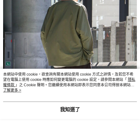
本網站中使用 cookie，欲查詢有關本網站使用 cookie 方式之詳情，及若您不希
望在電腦上使用 cookie 時應如何變更電腦的 cookie 設定，請參閱本網站「
隱私
權條款
」之 Cookie 聲明。您繼續使用本網站即表示您同意本公司得按本網站使
用條款之 Cookie 聲明使用 cookie。
了解更多 >
我知道了