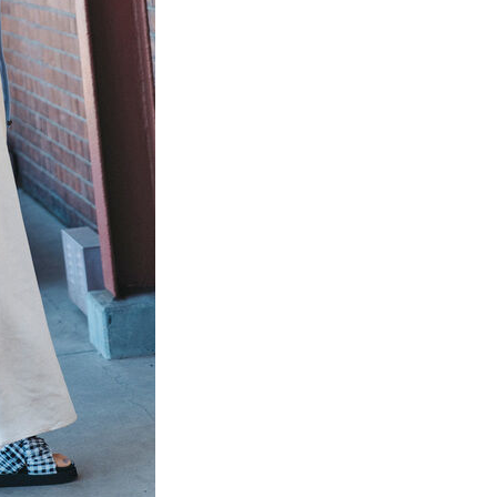
項】
網路銀行／等多元方式進行付款，方視為交易完成。
係由「台灣大哥大股份有限公司」（以下簡稱本公司）所提供，讓
：結帳手續完成當下不需立刻繳費，但若您需要取消訂單，請聯
貨付款
易時，得透過本服務購買商品或服務，並由商店將買賣／分期付
的店家。未經商家同意取消之訂單仍視為有效，需透過AFTEE
金債權讓與本公司後，依約使用本公司帳單繳交帳款。
繳納相關費用。
0，滿NT$888(含以上)免運費
意付款使用「大哥付你分期」之契約關係目的，商店將以您的個人
否成功請以「AFTEE先享後付 」之結帳頁面顯示為準，若有關於
含姓名、電話或地址）提供予台灣大哥大進項蒐集、處理及利
功／繳費後需取消欲退款等相關疑問，請聯繫「AFTEE先享後
取貨
公司與您本人進行分期帳單所需資料之確認、核對及更正。
援中心」
https://netprotections.freshdesk.com/support/home
0，滿NT$888(含以上)免運費
戶服務條款，請詳閱以下連結：
https://oppay.tw/userRule
項】
付款
恩沛科技股份有限公司提供之「AFTEE先享後付」服務完成之
依本服務之必要範圍內提供個人資料，並將交易相關給付款項請
0，滿NT$888(含以上)免運費
讓予恩沛科技股份有限公司。
個人資料處理事宜，請瀏覽以下網址：
貨
ee.tw/terms/#terms3
0，滿NT$888(含以上)免運費
年的使用者請事先徵得法定代理人或監護人之同意方可使用
E先享後付」，若未經同意申辦者引起之損失，本公司不負相關責
AFTEE先享後付」時，將依據個別帳號之用戶狀況，依本公司
0，滿NT$888(含以上)免運費
核予不同之上限額度；若仍有額度不足之情形，本公司將視審查
用戶進行身份認證。
一人註冊多個帳號或使用他人資訊註冊。若發現惡意使用之情
科技股份有限公司將有權停止該用戶之使用額度並採取法律行