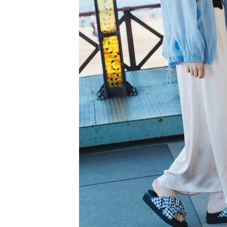
【注意事
／ATM／
1.本服務
※ 請注意
萊爾富取
用戶於交
絡購買商品
款買賣價
先享後付
每筆NT$6
2.基於同
※ 交易是
資料（包
是否繳費成
萊爾富純
用，由本
付客戶支
每筆NT$6
3.完整用
【注意事
7-11取貨
１．透過由
交易，需
每筆NT$6
求債權轉
２．關於
7-11純取
https://aft
每筆NT$6
３．未成
「AFTE
宅配
任。
４．使用「
每筆NT$9
即時審查
結果請求
５．嚴禁
形，恩沛
動。