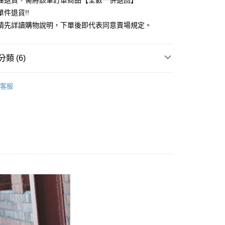
理退貨，需將該筆訂單商品【全數一併退回】
台灣）商業銀行
華泰商業銀行
件退貨!!
業銀行
遠東國際商業銀行
請先詳讀購物說明，下單後即代表同意賣場規定。
業銀行
永豐商業銀行
業銀行
星展（台灣）商業銀行
際商業銀行
中國信託商業銀行
y
類 (6)
天信用卡公司
分期
SKIRT / 裙子
客服
你分期使用說明】
裙子
享後付
由台灣大哥大提供，台灣大哥大用戶可立即使用無須另外申請。
式選擇「大哥付你分期」，訂單成立後會自動跳轉到大哥付的交易
MS
單筆滿$888現抵$88
證手機門號後，選擇欲分期的期數、繳款截止日，確認付款後即
FTEE先享後付」】
。
ALL ITEMS
先享後付是「在收到商品之後才付款」的支付方式。 讓您購物簡單
准額度、可分期數及費用金額請依後續交易確認頁面所載為準。
心！
OWN
ehka sopo
立30分鐘內，如未前往確認交易或遇審核未通過，訂單將自動取
：不需註冊會員、不需綁卡、不需儲值。
「轉專審核」未通過狀況，表示未達大哥付你分期系統評分，恕
：只要手機號碼，簡訊認證，即可結帳。
MS
WEB限定 ➯ 45折
評估內容。
：先確認商品／服務後，再付款。
式說明】
付款
項不併入電信帳單，「大哥付你分期」於每月結算日後寄送繳費提
EE先享後付」結帳流程】
0，滿NT$388(含以上)免運費
方式選擇「AFTEE先享後付」後，將跳轉至「AFTEE先享後
訊連結打開帳單後，可選擇「超商條碼／台灣大直營門市／銀行轉
頁面，進行簡訊認證並確認金額後，即可完成結帳。
付／iPASS MONEY」等通路繳費。
貨
成立數日內，您將收到繳費通知簡訊。
費通知簡訊後14天內，點擊此簡訊中的連結，可透過四大超商
0，滿NT$388(含以上)免運費