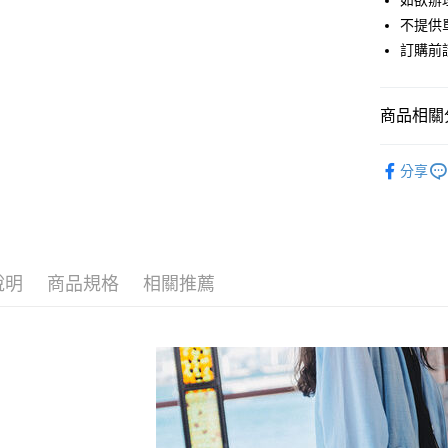
如欲辦
匯豐（
街口支付
不提供單
聯邦商
訂購前
元大商
悠遊付
玉山商
台新國
Google Pa
商品相關分
台灣樂
大哥付你
ehka sopo
相關說明
分享
【大哥付
SKIRT / 
AFTEE先
1.本服務
2.付款方
相關說明
SALE ITE
流程，驗
【關於「A
ATM付款
完成交易
ehka sopo
AFTEE
3.實際核
便利好安
說明
商品規格
相關推薦
PRICE D
4.訂單成
１．簡單
消。如遇
２．便利
運送方式
SALE ITE
無法說明
３．安心
【繳款方
全家取貨
1.分期款
【「AFT
醒簡訊。
每筆NT$6
１．於結帳
2.透過簡
付」結帳
帳／街口支
全家純取
２．訂單
３．收到繳
每筆NT$6