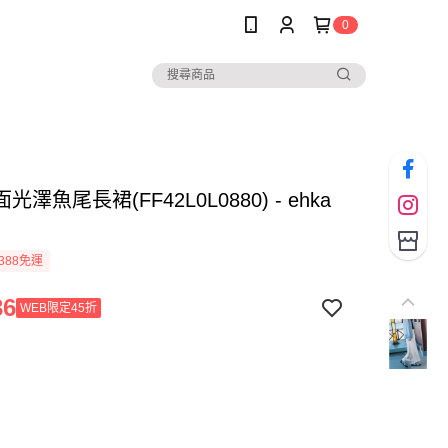
0
澤魚尾長裙(FF42L0L0880) - ehka
388免運
36
WEB限定45折