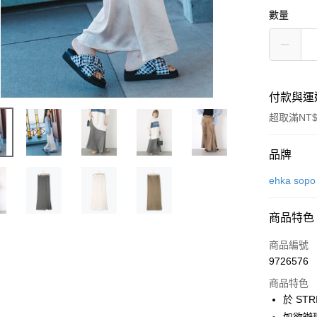
數量
付款與運
超取滿NT$
付款方式
品牌
信用卡一
ehka sopo
信用卡分
商品特色
3 期 
商品編號
合作金
超商取貨
9726576
華南商
LINE Pay
上海商
商品特色
國泰世
於 STR
Apple Pay
臺灣中