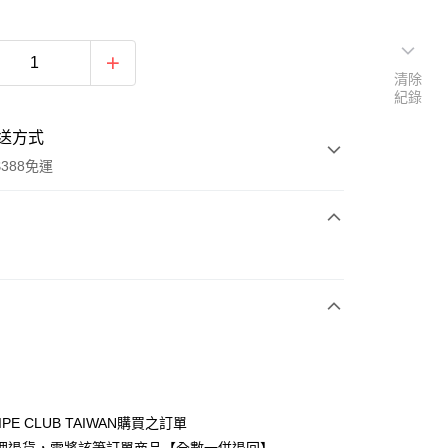
清除
紀錄
送方式
388免運
次付款
期付款
0 利率 每期
NT$693
21家銀行
庫商業銀行
第一商業銀行
付款
業銀行
彰化商業銀行
業儲蓄銀行
台北富邦商業銀行
華商業銀行
兆豐國際商業銀行
IPE CLUB TAIWAN購買之訂單
小企業銀行
台中商業銀行