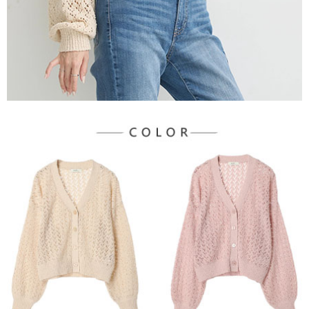
宅配
「AFTEE先享後付」，若未經同意申辦者引起之損失，本公司不負相關責
任。
每筆NT$90，滿NT$888(含以上)免運費
４．使用「AFTEE先享後付」時，將依據個別帳號之用戶狀況，依本公司即
時審查核予不同之上限額度；若仍有額度不足之情形，本公司將視審查結果
請求用戶進行身份認證。
５．嚴禁一人註冊多個帳號或使用他人資訊註冊。若發現惡意使用之情形，
恩沛科技股份有限公司將有權停止該用戶之使用額度並採取法律行動。