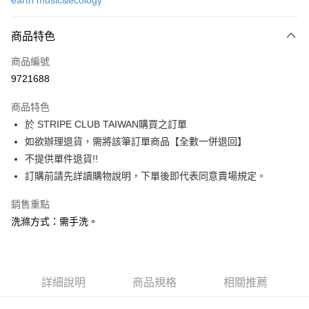
earth music&ecology
信用卡分期付款
3 期 0 利率 每期
NT$723
21家銀行
商品特色
合作金庫商業銀行
第一商業銀行
超商取貨付款
商品編號
華南商業銀行
彰化商業銀行
9721688
LINE Pay
上海商業儲蓄銀行
台北富邦商業銀行
國泰世華商業銀行
兆豐國際商業銀行
商品特色
Apple Pay
臺灣中小企業銀行
台中商業銀行
於 STRIPE CLUB TAIWAN購買之訂單
匯豐（台灣）商業銀行
華泰商業銀行
街口支付
如欲辦理退貨，需將該筆訂單商品【全數一併退回】
聯邦商業銀行
遠東國際商業銀行
元大商業銀行
永豐商業銀行
不提供單件退貨!!
悠遊付
玉山商業銀行
星展（台灣）商業銀行
訂購前請先詳讀購物說明，下單後即代表同意賣場規定。
台新國際商業銀行
中國信託商業銀行
Google Pay
台灣樂天信用卡公司
銷售重點
大哥付你分期
洗滌方式：需手洗。
相關說明
【大哥付你分期使用說明】
AFTEE先享後付
1.本服務由台灣大哥大提供，台灣大哥大用戶可立即使用無須另外申請。
2.付款方式選擇「大哥付你分期」，訂單成立後會自動跳轉到大哥付的交易
相關說明
詳細說明
商品規格
相關推薦
流程，驗證手機門號後，選擇欲分期的期數、繳款截止日，確認付款後即完
【關於「AFTEE先享後付」】
成交易。
ATM付款
AFTEE先享後付是「在收到商品之後才付款」的支付方式。 讓您購物簡單
3.實際核准額度、可分期數及費用金額請依後續交易確認頁面所載為準。