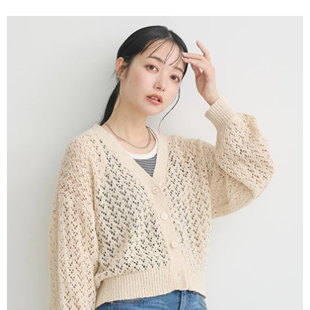
便利好安心！
4.訂單成立30分鐘內，如未前往確認交易或遇審核未通過，訂單將自動取
１．簡單：不需註冊會員、不需綁卡、不需儲值。
運送方式
消。如遇「轉專審核」未通過狀況，表示未達大哥付你分期系統評分，恕無
２．便利：只要手機號碼，簡訊認證，即可結帳。
法說明評估內容。
３．安心：先確認商品／服務後，再付款。
全家取貨付款
【繳款方式說明】
1.分期款項不併入電信帳單，「大哥付你分期」於每月結算日後寄送繳費提
每筆NT$60，滿NT$388(含以上)免運費
【「AFTEE先享後付」結帳流程】
醒簡訊。
１．於結帳方式選擇「AFTEE先享後付」後，將跳轉至「AFTEE先享後付」
2.透過簡訊連結打開帳單後，可選擇「超商條碼／台灣大直營門市／銀行轉
全家純取貨
結帳頁面，進行簡訊認證並確認金額後，即可完成結帳。
帳／街口支付／iPASS MONEY」等通路繳費。
２．訂單成立數日內，您將收到繳費通知簡訊。
每筆NT$60，滿NT$388(含以上)免運費
３．收到繳費通知簡訊後14天內，點擊此簡訊中的連結，可透過四大超商／
【注意事項】
ATM／網路銀行／等多元方式進行付款，方視為交易完成。
萊爾富取貨付款
1.本服務係由「台灣大哥大股份有限公司」（以下簡稱本公司）所提供，讓
※ 請注意：結帳手續完成當下不需立刻繳費，但若您需要取消訂單，請聯絡
用戶於交易時，得透過本服務購買商品或服務，並由商店將買賣／分期付款
每筆NT$60，滿NT$888(含以上)免運費
購買商品的店家。未經商家同意取消之訂單仍視為有效，需透過AFTEE先享
買賣價金債權讓與本公司後，依約使用本公司帳單繳交帳款。
後付繳納相關費用。
2.基於同意付款使用「大哥付你分期」之契約關係目的，商店將以您的個人
萊爾富純取貨
※ 交易是否成功請以「AFTEE先享後付 」之結帳頁面顯示為準，若有關於
資料（包含姓名、電話或地址）提供予台灣大哥大進項蒐集、處理及利用，
是否繳費成功／繳費後需取消欲退款等相關疑問，請聯繫「AFTEE先享後付
每筆NT$60，滿NT$888(含以上)免運費
由本公司與您本人進行分期帳單所需資料之確認、核對及更正。
客戶支援中心」
https://netprotections.freshdesk.com/support/home
3.完整用戶服務條款，請詳閱以下連結：
https://oppay.tw/userRule
7-11取貨付款
【注意事項】
１．透過由恩沛科技股份有限公司提供之「AFTEE先享後付」服務完成之交
每筆NT$60，滿NT$888(含以上)免運費
易，需依本服務之必要範圍內提供個人資料，並將交易相關給付款項請求債
權轉讓予恩沛科技股份有限公司。
7-11純取貨
２．關於個人資料處理事宜，請瀏覽以下網址：
每筆NT$60，滿NT$888(含以上)免運費
https://aftee.tw/terms/#terms3
３．未成年的使用者請事先徵得法定代理人或監護人之同意方可使用