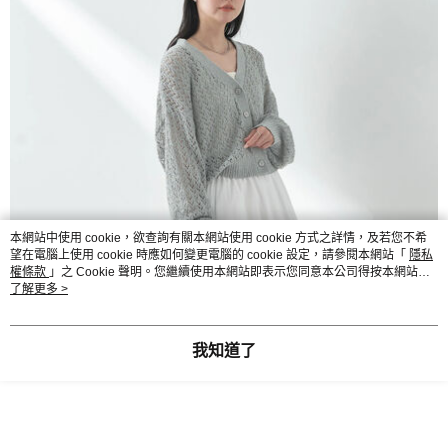
本網站中使用 cookie，欲查詢有關本網站使用 cookie 方式之詳情，及若您不希
望在電腦上使用 cookie 時應如何變更電腦的 cookie 設定，請參閱本網站「
隱私
權條款
」之 Cookie 聲明。您繼續使用本網站即表示您同意本公司得按本網站使
用條款之 Cookie 聲明使用 cookie。
了解更多 >
我知道了