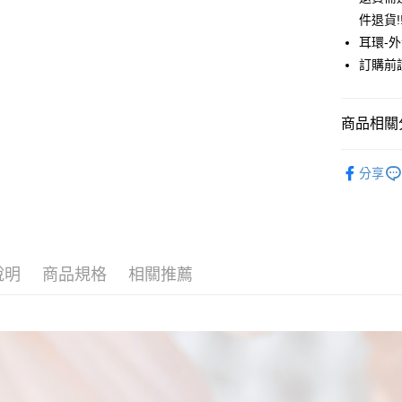
聯邦商
件退貨!
元大商
悠遊付
耳環-
玉山商
台新國
Google Pa
訂購前
台灣樂
大哥付你
相關說明
商品相關分
【大哥付
AFTEE先
1.本服務
JUJURY
2.付款方
相關說明
分享
流程，驗
ACCESSO
【關於「A
ATM付款
完成交易
AFTEE
3.實際核
JUJURY
便利好安
4.訂單成
１．簡單
PRICE D
消。如遇
２．便利
運送方式
無法說明
３．安心
說明
商品規格
相關推薦
JUJURY
【繳款方
全家取貨
1.分期款
【「AFT
SALE ITE
醒簡訊。
每筆NT$6
１．於結帳
2.透過簡
付」結帳
帳／街口支
全家純取
２．訂單
３．收到繳
每筆NT$6
【注意事
／ATM／
1.本服務
※ 請注意