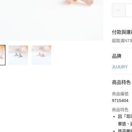
付款與運
超取滿NT$
付款方式
品牌
信用卡一
JUJURY
信用卡分
商品特色
3 期 
商品編號
合作金
超商取貨
9715404
華南商
LINE Pay
上海商
商品特色
國泰世
因「耳
Apple Pay
臺灣中
單退、
匯豐（
街口支付
退貨需