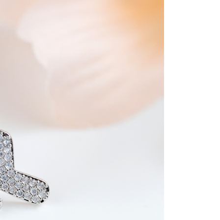
貨付款
易時，得透過本服務購買商品或服務，並由商店將買賣／分期付
的店家。未經商家同意取消之訂單仍視為有效，需透過AFTEE
金債權讓與本公司後，依約使用本公司帳單繳交帳款。
繳納相關費用。
0，滿NT$888(含以上)免運費
意付款使用「大哥付你分期」之契約關係目的，商店將以您的個人
否成功請以「AFTEE先享後付 」之結帳頁面顯示為準，若有關於
含姓名、電話或地址）提供予台灣大哥大進項蒐集、處理及利
功／繳費後需取消欲退款等相關疑問，請聯繫「AFTEE先享後
取貨
公司與您本人進行分期帳單所需資料之確認、核對及更正。
援中心」
https://netprotections.freshdesk.com/support/home
0，滿NT$888(含以上)免運費
戶服務條款，請詳閱以下連結：
https://oppay.tw/userRule
項】
付款
恩沛科技股份有限公司提供之「AFTEE先享後付」服務完成之
依本服務之必要範圍內提供個人資料，並將交易相關給付款項請
0，滿NT$888(含以上)免運費
讓予恩沛科技股份有限公司。
個人資料處理事宜，請瀏覽以下網址：
貨
ee.tw/terms/#terms3
0，滿NT$888(含以上)免運費
年的使用者請事先徵得法定代理人或監護人之同意方可使用
E先享後付」，若未經同意申辦者引起之損失，本公司不負相關責
AFTEE先享後付」時，將依據個別帳號之用戶狀況，依本公司
0，滿NT$888(含以上)免運費
核予不同之上限額度；若仍有額度不足之情形，本公司將視審查
用戶進行身份認證。
一人註冊多個帳號或使用他人資訊註冊。若發現惡意使用之情
科技股份有限公司將有權停止該用戶之使用額度並採取法律行