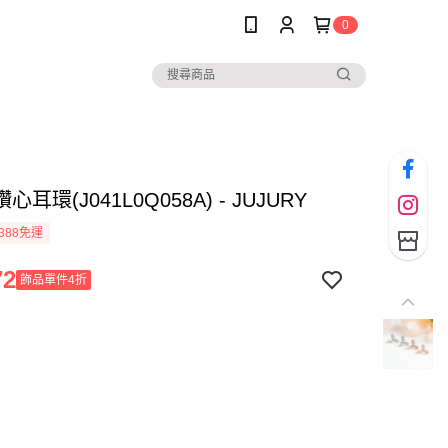
0
耳環(J041L0Q058A) - JUJURY
388免運
72
飾品單件4折