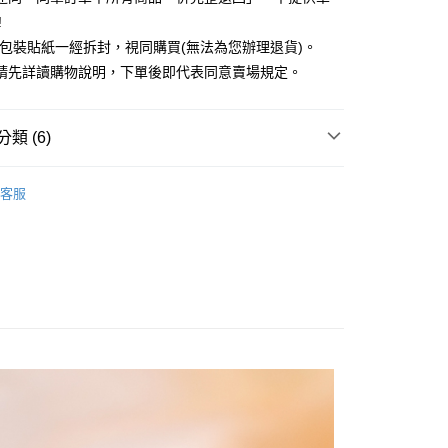
業銀行
遠東國際商業銀行
!
業銀行
永豐商業銀行
外包裝貼紙一經拆封，視同購買(無法為您辦理退貨)。
業銀行
星展（台灣）商業銀行
際商業銀行
中國信託商業銀行
y
請先詳讀購物說明，下單後即代表同意賣場規定。
天信用卡公司
分期
類 (6)
你分期使用說明】
享後付
由台灣大哥大提供，台灣大哥大用戶可立即使用無須另外申請。
EARRINGS / 耳環
式選擇「大哥付你分期」，訂單成立後會自動跳轉到大哥付的交易
客服
證手機門號後，選擇欲分期的期數、繳款截止日，確認付款後即
RY / 飾品
FTEE先享後付」】
。
先享後付是「在收到商品之後才付款」的支付方式。 讓您購物簡單
准額度、可分期數及費用金額請依後續交易確認頁面所載為準。
ALL ITEMS
心！
立30分鐘內，如未前往確認交易或遇審核未通過，訂單將自動取
：不需註冊會員、不需綁卡、不需儲值。
OWN
JUJURY
「轉專審核」未通過狀況，表示未達大哥付你分期系統評分，恕
：只要手機號碼，簡訊認證，即可結帳。
評估內容。
：先確認商品／服務後，再付款。
925純銀系列
式說明】
付款
項不併入電信帳單，「大哥付你分期」於每月結算日後寄送繳費提
EE先享後付」結帳流程】
MS
JUJURY飾品 ➯ 單件4折
0，滿NT$388(含以上)免運費
方式選擇「AFTEE先享後付」後，將跳轉至「AFTEE先享後
訊連結打開帳單後，可選擇「超商條碼／台灣大直營門市／銀行轉
頁面，進行簡訊認證並確認金額後，即可完成結帳。
付／iPASS MONEY」等通路繳費。
貨
成立數日內，您將收到繳費通知簡訊。
費通知簡訊後14天內，點擊此簡訊中的連結，可透過四大超商
0，滿NT$388(含以上)免運費
項】
網路銀行／等多元方式進行付款，方視為交易完成。
係由「台灣大哥大股份有限公司」（以下簡稱本公司）所提供，讓
：結帳手續完成當下不需立刻繳費，但若您需要取消訂單，請聯