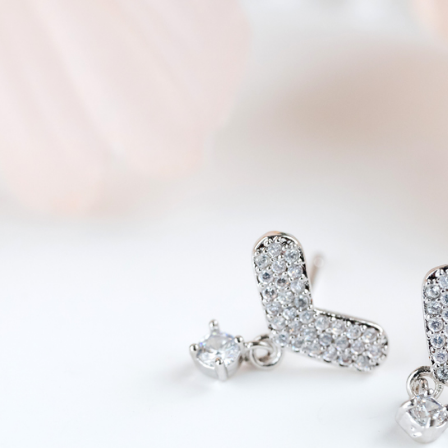
萊爾富取
用戶於交
絡購買商品
款買賣價
先享後付
每筆NT$6
2.基於同
※ 交易是
資料（包
是否繳費成
萊爾富純
用，由本
付客戶支
每筆NT$6
3.完整用
【注意事
7-11取貨
１．透過由
交易，需
每筆NT$6
求債權轉
２．關於
7-11純取
https://aft
每筆NT$6
３．未成
「AFTE
宅配
任。
４．使用「
每筆NT$9
即時審查
結果請求
５．嚴禁
形，恩沛
動。