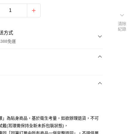
清除
紀錄
送方式
388免運
次付款
期付款
0 利率 每期
NT$143
21家銀行
庫商業銀行
第一商業銀行
付款
業銀行
彰化商業銀行
業儲蓄銀行
台北富邦商業銀行
華商業銀行
兆豐國際商業銀行
環」為貼身商品，基於衛生考量，如欲辦理退貨，不可
小企業銀行
台中商業銀行
試戴(耳環需保持全新未拆包裝狀態)，
台灣）商業銀行
華泰商業銀行
連同「同筆訂單中所有商品一併完整退回」，不提供單