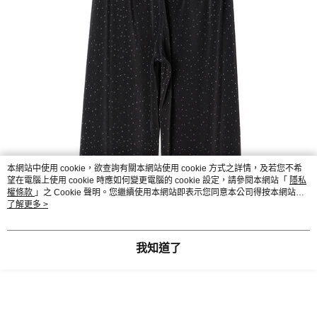
本網站中使用 cookie，欲查詢有關本網站使用 cookie 方式之詳情，及若您不希
望在電腦上使用 cookie 時應如何變更電腦的 cookie 設定，請參閱本網站「
隱私
權條款
」之 Cookie 聲明。您繼續使用本網站即表示您同意本公司得按本網站使
用條款之 Cookie 聲明使用 cookie。
了解更多 >
我知道了