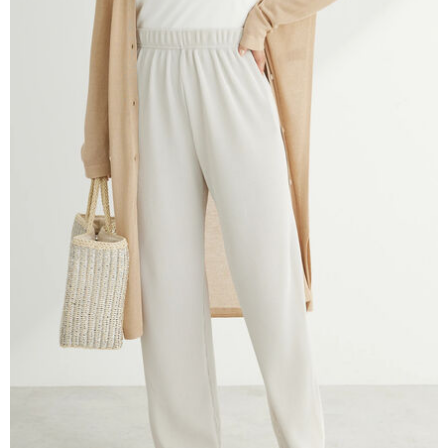
AFTEE先享後付是「在收到商品之後才付款」的支付方式。 讓您購物簡單
3.實際核准額度、可分期數及費用金額請依後續交易確認頁面所載為準。
便利好安心！
4.訂單成立30分鐘內，如未前往確認交易或遇審核未通過，訂單將自動取
１．簡單：不需註冊會員、不需綁卡、不需儲值。
運送方式
消。如遇「轉專審核」未通過狀況，表示未達大哥付你分期系統評分，恕無
２．便利：只要手機號碼，簡訊認證，即可結帳。
法說明評估內容。
３．安心：先確認商品／服務後，再付款。
全家取貨付款
【繳款方式說明】
1.分期款項不併入電信帳單，「大哥付你分期」於每月結算日後寄送繳費提
每筆NT$60，滿NT$1,500(含以上)免運費
【「AFTEE先享後付」結帳流程】
醒簡訊。
１．於結帳方式選擇「AFTEE先享後付」後，將跳轉至「AFTEE先享後付」
2.透過簡訊連結打開帳單後，可選擇「超商條碼／台灣大直營門市／銀行轉
全家純取貨
結帳頁面，進行簡訊認證並確認金額後，即可完成結帳。
帳／街口支付／iPASS MONEY」等通路繳費。
２．訂單成立數日內，您將收到繳費通知簡訊。
每筆NT$60，滿NT$1,500(含以上)免運費
３．收到繳費通知簡訊後14天內，點擊此簡訊中的連結，可透過四大超商／
【注意事項】
ATM／網路銀行／等多元方式進行付款，方視為交易完成。
萊爾富取貨付款
1.本服務係由「台灣大哥大股份有限公司」（以下簡稱本公司）所提供，讓
※ 請注意：結帳手續完成當下不需立刻繳費，但若您需要取消訂單，請聯絡
用戶於交易時，得透過本服務購買商品或服務，並由商店將買賣／分期付款
每筆NT$60，滿NT$1,500(含以上)免運費
購買商品的店家。未經商家同意取消之訂單仍視為有效，需透過AFTEE先享
買賣價金債權讓與本公司後，依約使用本公司帳單繳交帳款。
後付繳納相關費用。
2.基於同意付款使用「大哥付你分期」之契約關係目的，商店將以您的個人
萊爾富純取貨
※ 交易是否成功請以「AFTEE先享後付 」之結帳頁面顯示為準，若有關於
資料（包含姓名、電話或地址）提供予台灣大哥大進項蒐集、處理及利用，
是否繳費成功／繳費後需取消欲退款等相關疑問，請聯繫「AFTEE先享後付
每筆NT$60，滿NT$1,500(含以上)免運費
由本公司與您本人進行分期帳單所需資料之確認、核對及更正。
客戶支援中心」
https://netprotections.freshdesk.com/support/home
3.完整用戶服務條款，請詳閱以下連結：
https://oppay.tw/userRule
7-11取貨付款
【注意事項】
１．透過由恩沛科技股份有限公司提供之「AFTEE先享後付」服務完成之交
每筆NT$60，滿NT$1,500(含以上)免運費
易，需依本服務之必要範圍內提供個人資料，並將交易相關給付款項請求債
權轉讓予恩沛科技股份有限公司。
7-11純取貨
２．關於個人資料處理事宜，請瀏覽以下網址：
每筆NT$60，滿NT$1,500(含以上)免運費
https://aftee.tw/terms/#terms3