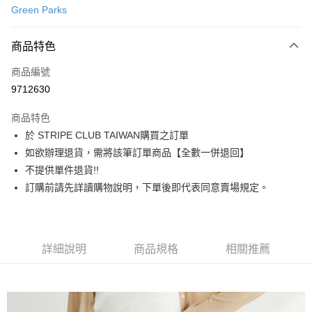
Green Parks
信用卡分期付款
3 期 0 利率 每期
NT$380
21家銀行
商品特色
合作金庫商業銀行
第一商業銀行
超商取貨付款
商品編號
華南商業銀行
彰化商業銀行
9712630
LINE Pay
上海商業儲蓄銀行
台北富邦商業銀行
國泰世華商業銀行
兆豐國際商業銀行
商品特色
Apple Pay
臺灣中小企業銀行
台中商業銀行
於 STRIPE CLUB TAIWAN購買之訂單
匯豐（台灣）商業銀行
華泰商業銀行
街口支付
如欲辦理退貨，需將該筆訂單商品【全數一併退回】
聯邦商業銀行
遠東國際商業銀行
元大商業銀行
永豐商業銀行
不提供單件退貨!!
悠遊付
玉山商業銀行
星展（台灣）商業銀行
訂購前請先詳讀購物說明，下單後即代表同意賣場規定。
台新國際商業銀行
中國信託商業銀行
Google Pay
台灣樂天信用卡公司
大哥付你分期
相關說明
詳細說明
商品規格
相關推薦
【大哥付你分期使用說明】
AFTEE先享後付
1.本服務由台灣大哥大提供，台灣大哥大用戶可立即使用無須另外申請。
2.付款方式選擇「大哥付你分期」，訂單成立後會自動跳轉到大哥付的交易
相關說明
流程，驗證手機門號後，選擇欲分期的期數、繳款截止日，確認付款後即完
【關於「AFTEE先享後付」】
成交易。
ATM付款