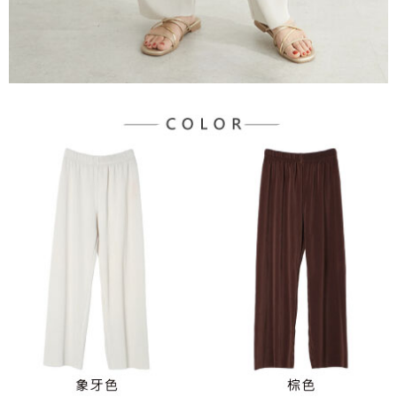
３．未成年的使用者請事先徵得法定代理人或監護人之同意方可使用
宅配
「AFTEE先享後付」，若未經同意申辦者引起之損失，本公司不負相關責
任。
每筆NT$90，滿NT$1,500(含以上)免運費
４．使用「AFTEE先享後付」時，將依據個別帳號之用戶狀況，依本公司即
時審查核予不同之上限額度；若仍有額度不足之情形，本公司將視審查結果
請求用戶進行身份認證。
５．嚴禁一人註冊多個帳號或使用他人資訊註冊。若發現惡意使用之情形，
恩沛科技股份有限公司將有權停止該用戶之使用額度並採取法律行動。