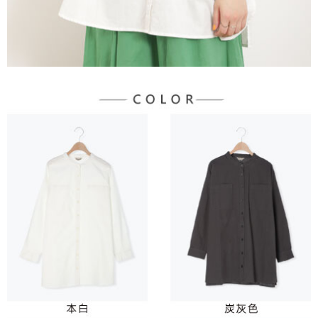
３．未成年的使用者請事先徵得法定代理人或監護人之同意方可使用
宅配
「AFTEE先享後付」，若未經同意申辦者引起之損失，本公司不負相關責
任。
每筆NT$90，滿NT$888(含以上)免運費
４．使用「AFTEE先享後付」時，將依據個別帳號之用戶狀況，依本公司即
時審查核予不同之上限額度；若仍有額度不足之情形，本公司將視審查結果
請求用戶進行身份認證。
５．嚴禁一人註冊多個帳號或使用他人資訊註冊。若發現惡意使用之情形，
恩沛科技股份有限公司將有權停止該用戶之使用額度並採取法律行動。