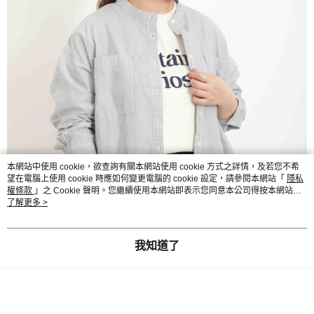
本網站中使用 cookie，欲查詢有關本網站使用 cookie 方式之詳情，及若您不希
望在電腦上使用 cookie 時應如何變更電腦的 cookie 設定，請參閱本網站「
隱私
權條款
」之 Cookie 聲明。您繼續使用本網站即表示您同意本公司得按本網站使
用條款之 Cookie 聲明使用 cookie。
了解更多 >
我知道了