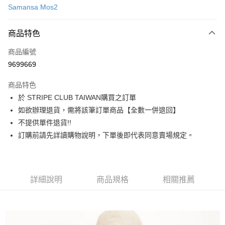
Samansa Mos2
信用卡分期付款
3 期 0 利率 每期
NT$553
21家銀行
商品特色
合作金庫商業銀行
第一商業銀行
超商取貨付款
商品編號
華南商業銀行
彰化商業銀行
9699669
LINE Pay
上海商業儲蓄銀行
台北富邦商業銀行
國泰世華商業銀行
兆豐國際商業銀行
商品特色
Apple Pay
臺灣中小企業銀行
台中商業銀行
於 STRIPE CLUB TAIWAN購買之訂單
匯豐（台灣）商業銀行
華泰商業銀行
街口支付
如欲辦理退貨，需將該筆訂單商品【全數一併退回】
聯邦商業銀行
遠東國際商業銀行
元大商業銀行
永豐商業銀行
不提供單件退貨!!
悠遊付
玉山商業銀行
星展（台灣）商業銀行
訂購前請先詳讀購物說明，下單後即代表同意賣場規定。
台新國際商業銀行
中國信託商業銀行
Google Pay
台灣樂天信用卡公司
大哥付你分期
相關說明
詳細說明
商品規格
相關推薦
【大哥付你分期使用說明】
AFTEE先享後付
1.本服務由台灣大哥大提供，台灣大哥大用戶可立即使用無須另外申請。
2.付款方式選擇「大哥付你分期」，訂單成立後會自動跳轉到大哥付的交易
相關說明
流程，驗證手機門號後，選擇欲分期的期數、繳款截止日，確認付款後即完
【關於「AFTEE先享後付」】
成交易。
ATM付款