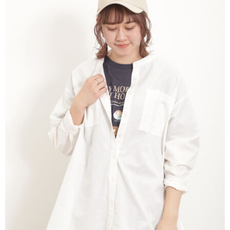
AFTEE先享後付是「在收到商品之後才付款」的支付方式。 讓您購物簡單
3.實際核准額度、可分期數及費用金額請依後續交易確認頁面所載為準。
便利好安心！
4.訂單成立30分鐘內，如未前往確認交易或遇審核未通過，訂單將自動取
１．簡單：不需註冊會員、不需綁卡、不需儲值。
運送方式
消。如遇「轉專審核」未通過狀況，表示未達大哥付你分期系統評分，恕無
２．便利：只要手機號碼，簡訊認證，即可結帳。
法說明評估內容。
３．安心：先確認商品／服務後，再付款。
全家取貨付款
【繳款方式說明】
1.分期款項不併入電信帳單，「大哥付你分期」於每月結算日後寄送繳費提
每筆NT$60，滿NT$388(含以上)免運費
【「AFTEE先享後付」結帳流程】
醒簡訊。
１．於結帳方式選擇「AFTEE先享後付」後，將跳轉至「AFTEE先享後付」
2.透過簡訊連結打開帳單後，可選擇「超商條碼／台灣大直營門市／銀行轉
全家純取貨
結帳頁面，進行簡訊認證並確認金額後，即可完成結帳。
帳／街口支付／iPASS MONEY」等通路繳費。
２．訂單成立數日內，您將收到繳費通知簡訊。
每筆NT$60，滿NT$388(含以上)免運費
３．收到繳費通知簡訊後14天內，點擊此簡訊中的連結，可透過四大超商／
【注意事項】
ATM／網路銀行／等多元方式進行付款，方視為交易完成。
萊爾富取貨付款
1.本服務係由「台灣大哥大股份有限公司」（以下簡稱本公司）所提供，讓
※ 請注意：結帳手續完成當下不需立刻繳費，但若您需要取消訂單，請聯絡
用戶於交易時，得透過本服務購買商品或服務，並由商店將買賣／分期付款
每筆NT$60，滿NT$888(含以上)免運費
購買商品的店家。未經商家同意取消之訂單仍視為有效，需透過AFTEE先享
買賣價金債權讓與本公司後，依約使用本公司帳單繳交帳款。
後付繳納相關費用。
2.基於同意付款使用「大哥付你分期」之契約關係目的，商店將以您的個人
萊爾富純取貨
※ 交易是否成功請以「AFTEE先享後付 」之結帳頁面顯示為準，若有關於
資料（包含姓名、電話或地址）提供予台灣大哥大進項蒐集、處理及利用，
是否繳費成功／繳費後需取消欲退款等相關疑問，請聯繫「AFTEE先享後付
每筆NT$60，滿NT$888(含以上)免運費
由本公司與您本人進行分期帳單所需資料之確認、核對及更正。
客戶支援中心」
https://netprotections.freshdesk.com/support/home
3.完整用戶服務條款，請詳閱以下連結：
https://oppay.tw/userRule
7-11取貨付款
【注意事項】
１．透過由恩沛科技股份有限公司提供之「AFTEE先享後付」服務完成之交
每筆NT$60，滿NT$888(含以上)免運費
易，需依本服務之必要範圍內提供個人資料，並將交易相關給付款項請求債
權轉讓予恩沛科技股份有限公司。
7-11純取貨
２．關於個人資料處理事宜，請瀏覽以下網址：
每筆NT$60，滿NT$888(含以上)免運費
https://aftee.tw/terms/#terms3