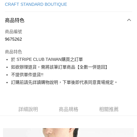
CRAFT STANDARD BOUTIQUE
信用卡分期付款
3 期 0 利率 每期
NT$876
21家銀行
商品特色
合作金庫商業銀行
第一商業銀行
超商取貨付款
商品編號
華南商業銀行
彰化商業銀行
9675262
LINE Pay
上海商業儲蓄銀行
台北富邦商業銀行
國泰世華商業銀行
兆豐國際商業銀行
商品特色
Apple Pay
臺灣中小企業銀行
台中商業銀行
於 STRIPE CLUB TAIWAN購買之訂單
匯豐（台灣）商業銀行
華泰商業銀行
街口支付
如欲辦理退貨，需將該筆訂單商品【全數一併退回】
聯邦商業銀行
遠東國際商業銀行
元大商業銀行
永豐商業銀行
不提供單件退貨!!
悠遊付
玉山商業銀行
星展（台灣）商業銀行
訂購前請先詳讀購物說明，下單後即代表同意賣場規定。
台新國際商業銀行
中國信託商業銀行
Google Pay
台灣樂天信用卡公司
大哥付你分期
相關說明
詳細說明
商品規格
相關推薦
【大哥付你分期使用說明】
AFTEE先享後付
1.本服務由台灣大哥大提供，台灣大哥大用戶可立即使用無須另外申請。
2.付款方式選擇「大哥付你分期」，訂單成立後會自動跳轉到大哥付的交易
相關說明
流程，驗證手機門號後，選擇欲分期的期數、繳款截止日，確認付款後即完
【關於「AFTEE先享後付」】
成交易。
ATM付款