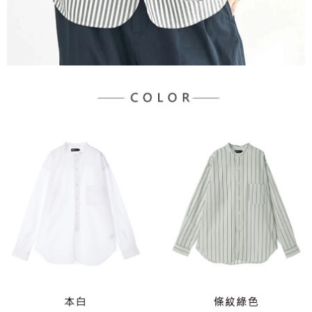
３．未成年的使用者請事先徵得法定代理人或監護人之同意方可使用
宅配
「AFTEE先享後付」，若未經同意申辦者引起之損失，本公司不負相關責
任。
每筆NT$90，滿NT$1,500(含以上)免運費
４．使用「AFTEE先享後付」時，將依據個別帳號之用戶狀況，依本公司即
時審查核予不同之上限額度；若仍有額度不足之情形，本公司將視審查結果
請求用戶進行身份認證。
５．嚴禁一人註冊多個帳號或使用他人資訊註冊。若發現惡意使用之情形，
恩沛科技股份有限公司將有權停止該用戶之使用額度並採取法律行動。