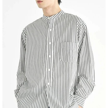
AFTEE先享後付是「在收到商品之後才付款」的支付方式。 讓您購物簡單
3.實際核准額度、可分期數及費用金額請依後續交易確認頁面所載為準。
便利好安心！
4.訂單成立30分鐘內，如未前往確認交易或遇審核未通過，訂單將自動取
１．簡單：不需註冊會員、不需綁卡、不需儲值。
運送方式
消。如遇「轉專審核」未通過狀況，表示未達大哥付你分期系統評分，恕無
２．便利：只要手機號碼，簡訊認證，即可結帳。
法說明評估內容。
３．安心：先確認商品／服務後，再付款。
全家取貨付款
【繳款方式說明】
1.分期款項不併入電信帳單，「大哥付你分期」於每月結算日後寄送繳費提
每筆NT$60，滿NT$1,500(含以上)免運費
【「AFTEE先享後付」結帳流程】
醒簡訊。
１．於結帳方式選擇「AFTEE先享後付」後，將跳轉至「AFTEE先享後付」
2.透過簡訊連結打開帳單後，可選擇「超商條碼／台灣大直營門市／銀行轉
全家純取貨
結帳頁面，進行簡訊認證並確認金額後，即可完成結帳。
帳／街口支付／iPASS MONEY」等通路繳費。
２．訂單成立數日內，您將收到繳費通知簡訊。
每筆NT$60，滿NT$1,500(含以上)免運費
３．收到繳費通知簡訊後14天內，點擊此簡訊中的連結，可透過四大超商／
【注意事項】
ATM／網路銀行／等多元方式進行付款，方視為交易完成。
萊爾富取貨付款
1.本服務係由「台灣大哥大股份有限公司」（以下簡稱本公司）所提供，讓
※ 請注意：結帳手續完成當下不需立刻繳費，但若您需要取消訂單，請聯絡
用戶於交易時，得透過本服務購買商品或服務，並由商店將買賣／分期付款
每筆NT$60，滿NT$1,500(含以上)免運費
購買商品的店家。未經商家同意取消之訂單仍視為有效，需透過AFTEE先享
買賣價金債權讓與本公司後，依約使用本公司帳單繳交帳款。
後付繳納相關費用。
2.基於同意付款使用「大哥付你分期」之契約關係目的，商店將以您的個人
萊爾富純取貨
※ 交易是否成功請以「AFTEE先享後付 」之結帳頁面顯示為準，若有關於
資料（包含姓名、電話或地址）提供予台灣大哥大進項蒐集、處理及利用，
是否繳費成功／繳費後需取消欲退款等相關疑問，請聯繫「AFTEE先享後付
每筆NT$60，滿NT$1,500(含以上)免運費
由本公司與您本人進行分期帳單所需資料之確認、核對及更正。
客戶支援中心」
https://netprotections.freshdesk.com/support/home
3.完整用戶服務條款，請詳閱以下連結：
https://oppay.tw/userRule
7-11取貨付款
【注意事項】
１．透過由恩沛科技股份有限公司提供之「AFTEE先享後付」服務完成之交
每筆NT$60，滿NT$1,500(含以上)免運費
易，需依本服務之必要範圍內提供個人資料，並將交易相關給付款項請求債
權轉讓予恩沛科技股份有限公司。
7-11純取貨
２．關於個人資料處理事宜，請瀏覽以下網址：
每筆NT$60，滿NT$1,500(含以上)免運費
https://aftee.tw/terms/#terms3