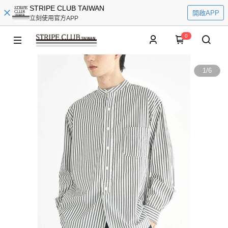
STRIPE CLUB TAIWAN
開啟APP
立刻使用官方APP
0
1
/
6