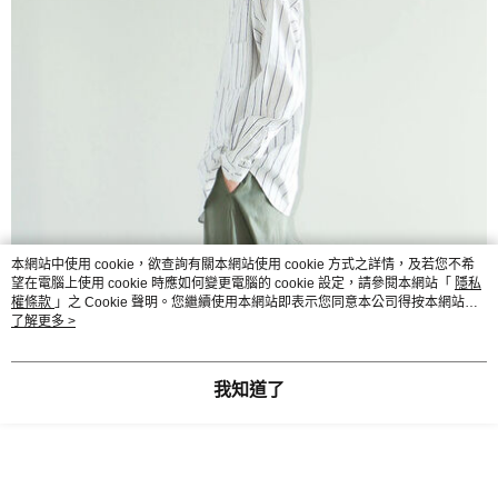
本網站中使用 cookie，欲查詢有關本網站使用 cookie 方式之詳情，及若您不希
望在電腦上使用 cookie 時應如何變更電腦的 cookie 設定，請參閱本網站「
隱私
權條款
」之 Cookie 聲明。您繼續使用本網站即表示您同意本公司得按本網站使
用條款之 Cookie 聲明使用 cookie。
了解更多 >
我知道了