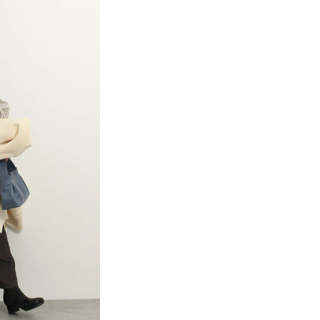
項】
網路銀行／等多元方式進行付款，方視為交易完成。
係由「台灣大哥大股份有限公司」（以下簡稱本公司）所提供，讓
：結帳手續完成當下不需立刻繳費，但若您需要取消訂單，請聯
貨付款
易時，得透過本服務購買商品或服務，並由商店將買賣／分期付
的店家。未經商家同意取消之訂單仍視為有效，需透過AFTEE
金債權讓與本公司後，依約使用本公司帳單繳交帳款。
繳納相關費用。
0，滿NT$1,500(含以上)免運費
意付款使用「大哥付你分期」之契約關係目的，商店將以您的個人
否成功請以「AFTEE先享後付 」之結帳頁面顯示為準，若有關於
含姓名、電話或地址）提供予台灣大哥大進項蒐集、處理及利
功／繳費後需取消欲退款等相關疑問，請聯繫「AFTEE先享後
取貨
公司與您本人進行分期帳單所需資料之確認、核對及更正。
援中心」
https://netprotections.freshdesk.com/support/home
0，滿NT$1,500(含以上)免運費
戶服務條款，請詳閱以下連結：
https://oppay.tw/userRule
項】
付款
恩沛科技股份有限公司提供之「AFTEE先享後付」服務完成之
依本服務之必要範圍內提供個人資料，並將交易相關給付款項請
0，滿NT$1,500(含以上)免運費
讓予恩沛科技股份有限公司。
個人資料處理事宜，請瀏覽以下網址：
貨
ee.tw/terms/#terms3
0，滿NT$1,500(含以上)免運費
年的使用者請事先徵得法定代理人或監護人之同意方可使用
E先享後付」，若未經同意申辦者引起之損失，本公司不負相關責
AFTEE先享後付」時，將依據個別帳號之用戶狀況，依本公司
0，滿NT$1,500(含以上)免運費
核予不同之上限額度；若仍有額度不足之情形，本公司將視審查
用戶進行身份認證。
一人註冊多個帳號或使用他人資訊註冊。若發現惡意使用之情
科技股份有限公司將有權停止該用戶之使用額度並採取法律行