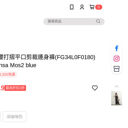
0
打摺平口剪裁連身褲(FG34L0F0180)
nsa Mos2 blue
1,500免運
19
最高折扣3折
深咖啡色