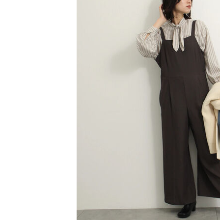
【注意事
／ATM／
1.本服務
※ 請注意
萊爾富取
用戶於交
絡購買商品
款買賣價
先享後付
每筆NT$6
2.基於同
※ 交易是
資料（包
是否繳費成
萊爾富純
用，由本
付客戶支
每筆NT$6
3.完整用
【注意事
7-11取貨
１．透過由
交易，需
每筆NT$6
求債權轉
２．關於
7-11純取
https://aft
每筆NT$6
３．未成
「AFTE
宅配
任。
４．使用「
每筆NT$9
即時審查
結果請求
５．嚴禁
形，恩沛
動。