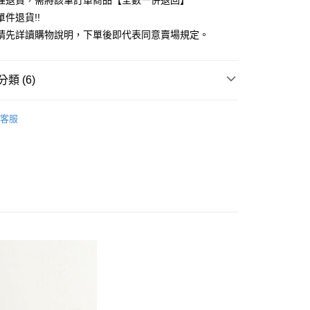
理退貨，需將該筆訂單商品【全數一併退回】
台灣）商業銀行
華泰商業銀行
件退貨!!
業銀行
遠東國際商業銀行
請先詳讀購物說明，下單後即代表同意賣場規定。
業銀行
永豐商業銀行
業銀行
星展（台灣）商業銀行
際商業銀行
中國信託商業銀行
y
類 (6)
天信用卡公司
分期
Mos2 blue
PANTS / 褲子
客服
你分期使用說明】
 褲子
享後付
由台灣大哥大提供，台灣大哥大用戶可立即使用無須另外申請。
式選擇「大哥付你分期」，訂單成立後會自動跳轉到大哥付的交易
Mos2 blue
ALL ITEMS
證手機門號後，選擇欲分期的期數、繳款截止日，確認付款後即
FTEE先享後付」】
。
OWN
Samansa Mos2 blue
先享後付是「在收到商品之後才付款」的支付方式。 讓您購物簡單
准額度、可分期數及費用金額請依後續交易確認頁面所載為準。
心！
MS
單筆滿$1688現抵$200
立30分鐘內，如未前往確認交易或遇審核未通過，訂單將自動取
：不需註冊會員、不需綁卡、不需儲值。
「轉專審核」未通過狀況，表示未達大哥付你分期系統評分，恕
：只要手機號碼，簡訊認證，即可結帳。
MS
最高折扣 ➯ 3折
評估內容。
：先確認商品／服務後，再付款。
式說明】
付款
項不併入電信帳單，「大哥付你分期」於每月結算日後寄送繳費提
EE先享後付」結帳流程】
0，滿NT$1,500(含以上)免運費
方式選擇「AFTEE先享後付」後，將跳轉至「AFTEE先享後
訊連結打開帳單後，可選擇「超商條碼／台灣大直營門市／銀行轉
頁面，進行簡訊認證並確認金額後，即可完成結帳。
付／iPASS MONEY」等通路繳費。
貨
成立數日內，您將收到繳費通知簡訊。
費通知簡訊後14天內，點擊此簡訊中的連結，可透過四大超商
0，滿NT$1,500(含以上)免運費