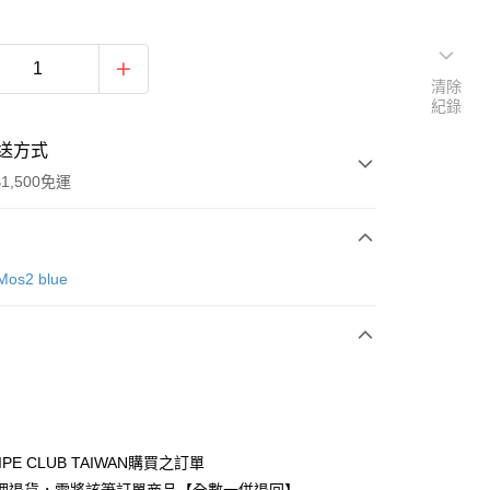
清除
紀錄
送方式
1,500免運
次付款
Mos2 blue
期付款
0 利率 每期
NT$910
21家銀行
庫商業銀行
第一商業銀行
付款
業銀行
彰化商業銀行
業儲蓄銀行
台北富邦商業銀行
華商業銀行
兆豐國際商業銀行
IPE CLUB TAIWAN購買之訂單
小企業銀行
台中商業銀行