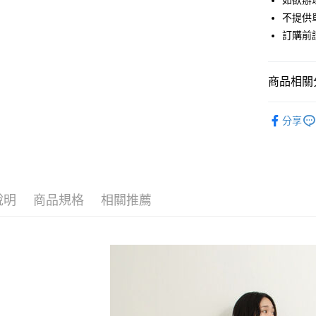
如欲辦
匯豐（
街口支付
不提供單
聯邦商
訂購前
元大商
悠遊付
玉山商
台新國
Google Pa
商品相關分
台灣樂
大哥付你
Samansa 
相關說明
分享
【大哥付
PANTS /
AFTEE先
1.本服務
2.付款方
相關說明
Samansa 
流程，驗
【關於「A
ATM付款
完成交易
PRICE D
AFTEE
3.實際核
便利好安
說明
商品規格
相關推薦
SALE ITE
4.訂單成
１．簡單
消。如遇
２．便利
運送方式
SALE ITE
無法說明
３．安心
【繳款方
全家取貨
1.分期款
【「AFT
醒簡訊。
每筆NT$6
１．於結帳
2.透過簡
付」結帳
帳／街口支
全家純取
２．訂單
３．收到繳
每筆NT$6