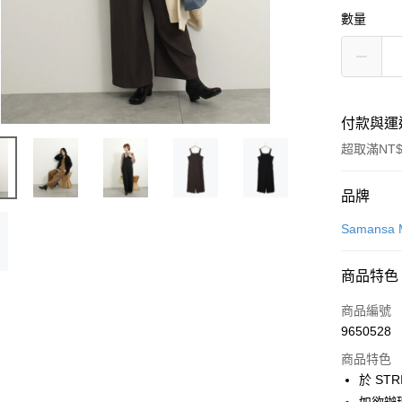
數量
付款與運
超取滿NT$
付款方式
品牌
信用卡一
Samansa 
信用卡分
商品特色
3 期 
商品編號
合作金
超商取貨
9650528
華南商
LINE Pay
上海商
商品特色
國泰世
於 STR
Apple Pay
臺灣中