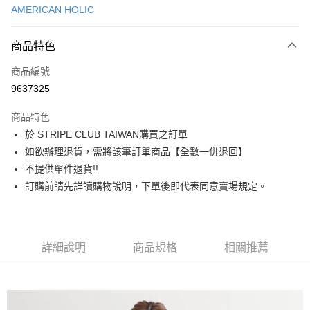
AMERICAN HOLIC
信用卡分期付款
3 期 0 利率 每期
NT$866
21家銀行
商品特色
合作金庫商業銀行
第一商業銀行
超商取貨付款
商品編號
華南商業銀行
彰化商業銀行
9637325
LINE Pay
上海商業儲蓄銀行
台北富邦商業銀行
國泰世華商業銀行
兆豐國際商業銀行
商品特色
Apple Pay
臺灣中小企業銀行
台中商業銀行
於 STRIPE CLUB TAIWAN購買之訂單
匯豐（台灣）商業銀行
華泰商業銀行
街口支付
如欲辦理退貨，需將該筆訂單商品【全數一併退回】
聯邦商業銀行
遠東國際商業銀行
元大商業銀行
永豐商業銀行
不提供單件退貨!!
悠遊付
玉山商業銀行
星展（台灣）商業銀行
訂購前請先詳讀購物說明，下單後即代表同意賣場規定。
台新國際商業銀行
中國信託商業銀行
Google Pay
台灣樂天信用卡公司
大哥付你分期
相關說明
詳細說明
商品規格
相關推薦
【大哥付你分期使用說明】
AFTEE先享後付
1.本服務由台灣大哥大提供，台灣大哥大用戶可立即使用無須另外申請。
2.付款方式選擇「大哥付你分期」，訂單成立後會自動跳轉到大哥付的交易
相關說明
流程，驗證手機門號後，選擇欲分期的期數、繳款截止日，確認付款後即完
【關於「AFTEE先享後付」】
成交易。
ATM付款