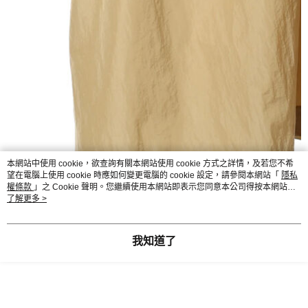
本網站中使用 cookie，欲查詢有關本網站使用 cookie 方式之詳情，及若您不希
望在電腦上使用 cookie 時應如何變更電腦的 cookie 設定，請參閱本網站「
隱私
權條款
」之 Cookie 聲明。您繼續使用本網站即表示您同意本公司得按本網站使
用條款之 Cookie 聲明使用 cookie。
了解更多 >
我知道了