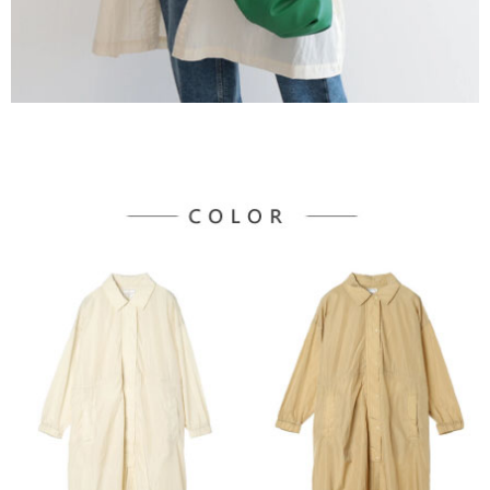
３．未成年的使用者請事先徵得法定代理人或監護人之同意方可使用
宅配
「AFTEE先享後付」，若未經同意申辦者引起之損失，本公司不負相關責
任。
每筆NT$90，滿NT$1,500(含以上)免運費
４．使用「AFTEE先享後付」時，將依據個別帳號之用戶狀況，依本公司即
時審查核予不同之上限額度；若仍有額度不足之情形，本公司將視審查結果
請求用戶進行身份認證。
５．嚴禁一人註冊多個帳號或使用他人資訊註冊。若發現惡意使用之情形，
恩沛科技股份有限公司將有權停止該用戶之使用額度並採取法律行動。