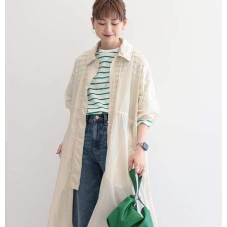
AFTEE先享後付是「在收到商品之後才付款」的支付方式。 讓您購物簡單
3.實際核准額度、可分期數及費用金額請依後續交易確認頁面所載為準。
便利好安心！
4.訂單成立30分鐘內，如未前往確認交易或遇審核未通過，訂單將自動取
１．簡單：不需註冊會員、不需綁卡、不需儲值。
運送方式
消。如遇「轉專審核」未通過狀況，表示未達大哥付你分期系統評分，恕無
２．便利：只要手機號碼，簡訊認證，即可結帳。
法說明評估內容。
３．安心：先確認商品／服務後，再付款。
全家取貨付款
【繳款方式說明】
1.分期款項不併入電信帳單，「大哥付你分期」於每月結算日後寄送繳費提
每筆NT$60，滿NT$1,500(含以上)免運費
【「AFTEE先享後付」結帳流程】
醒簡訊。
１．於結帳方式選擇「AFTEE先享後付」後，將跳轉至「AFTEE先享後付」
2.透過簡訊連結打開帳單後，可選擇「超商條碼／台灣大直營門市／銀行轉
全家純取貨
結帳頁面，進行簡訊認證並確認金額後，即可完成結帳。
帳／街口支付／iPASS MONEY」等通路繳費。
２．訂單成立數日內，您將收到繳費通知簡訊。
每筆NT$60，滿NT$1,500(含以上)免運費
３．收到繳費通知簡訊後14天內，點擊此簡訊中的連結，可透過四大超商／
【注意事項】
ATM／網路銀行／等多元方式進行付款，方視為交易完成。
萊爾富取貨付款
1.本服務係由「台灣大哥大股份有限公司」（以下簡稱本公司）所提供，讓
※ 請注意：結帳手續完成當下不需立刻繳費，但若您需要取消訂單，請聯絡
用戶於交易時，得透過本服務購買商品或服務，並由商店將買賣／分期付款
每筆NT$60，滿NT$1,500(含以上)免運費
購買商品的店家。未經商家同意取消之訂單仍視為有效，需透過AFTEE先享
買賣價金債權讓與本公司後，依約使用本公司帳單繳交帳款。
後付繳納相關費用。
2.基於同意付款使用「大哥付你分期」之契約關係目的，商店將以您的個人
萊爾富純取貨
※ 交易是否成功請以「AFTEE先享後付 」之結帳頁面顯示為準，若有關於
資料（包含姓名、電話或地址）提供予台灣大哥大進項蒐集、處理及利用，
是否繳費成功／繳費後需取消欲退款等相關疑問，請聯繫「AFTEE先享後付
每筆NT$60，滿NT$1,500(含以上)免運費
由本公司與您本人進行分期帳單所需資料之確認、核對及更正。
客戶支援中心」
https://netprotections.freshdesk.com/support/home
3.完整用戶服務條款，請詳閱以下連結：
https://oppay.tw/userRule
7-11取貨付款
【注意事項】
１．透過由恩沛科技股份有限公司提供之「AFTEE先享後付」服務完成之交
每筆NT$60，滿NT$1,500(含以上)免運費
易，需依本服務之必要範圍內提供個人資料，並將交易相關給付款項請求債
權轉讓予恩沛科技股份有限公司。
7-11純取貨
２．關於個人資料處理事宜，請瀏覽以下網址：
每筆NT$60，滿NT$1,500(含以上)免運費
https://aftee.tw/terms/#terms3