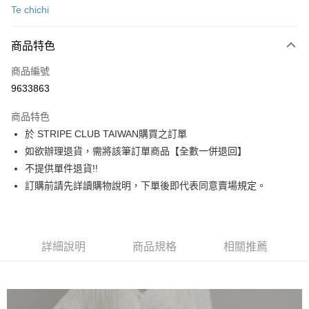
Te chichi
信用卡分期付款
3 期 0 利率 每期
NT$1,370
21家銀行
商品特色
合作金庫商業銀行
第一商業銀行
超商取貨付款
商品編號
華南商業銀行
彰化商業銀行
9633863
LINE Pay
上海商業儲蓄銀行
台北富邦商業銀行
國泰世華商業銀行
兆豐國際商業銀行
商品特色
Apple Pay
臺灣中小企業銀行
台中商業銀行
於 STRIPE CLUB TAIWAN購買之訂單
匯豐（台灣）商業銀行
華泰商業銀行
街口支付
如欲辦理退貨，需將該筆訂單商品【全數一併退回】
聯邦商業銀行
遠東國際商業銀行
元大商業銀行
永豐商業銀行
不提供單件退貨!!
悠遊付
玉山商業銀行
星展（台灣）商業銀行
訂購前請先詳讀購物說明，下單後即代表同意賣場規定。
台新國際商業銀行
中國信託商業銀行
Google Pay
台灣樂天信用卡公司
大哥付你分期
相關說明
詳細說明
商品規格
相關推薦
【大哥付你分期使用說明】
AFTEE先享後付
1.本服務由台灣大哥大提供，台灣大哥大用戶可立即使用無須另外申請。
2.付款方式選擇「大哥付你分期」，訂單成立後會自動跳轉到大哥付的交易
相關說明
流程，驗證手機門號後，選擇欲分期的期數、繳款截止日，確認付款後即完
【關於「AFTEE先享後付」】
成交易。
ATM付款