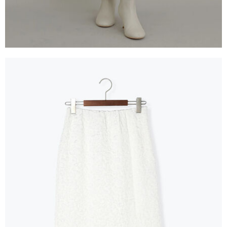
３．未成年的使用者請事先徵得法定代理人或監護人之同意方可使用
宅配
「AFTEE先享後付」，若未經同意申辦者引起之損失，本公司不負相關責
任。
每筆NT$90，滿NT$888(含以上)免運費
４．使用「AFTEE先享後付」時，將依據個別帳號之用戶狀況，依本公司即
時審查核予不同之上限額度；若仍有額度不足之情形，本公司將視審查結果
請求用戶進行身份認證。
５．嚴禁一人註冊多個帳號或使用他人資訊註冊。若發現惡意使用之情形，
恩沛科技股份有限公司將有權停止該用戶之使用額度並採取法律行動。