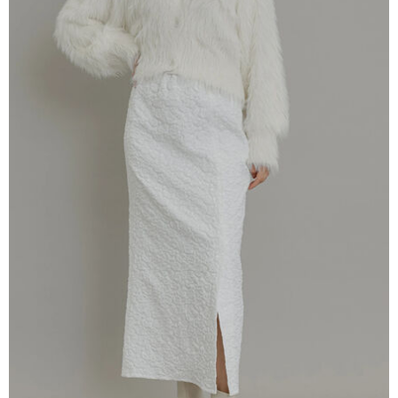
AFTEE先享後付是「在收到商品之後才付款」的支付方式。 讓您購物簡單
3.實際核准額度、可分期數及費用金額請依後續交易確認頁面所載為準。
便利好安心！
4.訂單成立30分鐘內，如未前往確認交易或遇審核未通過，訂單將自動取
１．簡單：不需註冊會員、不需綁卡、不需儲值。
運送方式
消。如遇「轉專審核」未通過狀況，表示未達大哥付你分期系統評分，恕無
２．便利：只要手機號碼，簡訊認證，即可結帳。
法說明評估內容。
３．安心：先確認商品／服務後，再付款。
全家取貨付款
【繳款方式說明】
1.分期款項不併入電信帳單，「大哥付你分期」於每月結算日後寄送繳費提
每筆NT$60，滿NT$388(含以上)免運費
【「AFTEE先享後付」結帳流程】
醒簡訊。
１．於結帳方式選擇「AFTEE先享後付」後，將跳轉至「AFTEE先享後付」
2.透過簡訊連結打開帳單後，可選擇「超商條碼／台灣大直營門市／銀行轉
全家純取貨
結帳頁面，進行簡訊認證並確認金額後，即可完成結帳。
帳／街口支付／iPASS MONEY」等通路繳費。
２．訂單成立數日內，您將收到繳費通知簡訊。
每筆NT$60，滿NT$388(含以上)免運費
３．收到繳費通知簡訊後14天內，點擊此簡訊中的連結，可透過四大超商／
【注意事項】
ATM／網路銀行／等多元方式進行付款，方視為交易完成。
萊爾富取貨付款
1.本服務係由「台灣大哥大股份有限公司」（以下簡稱本公司）所提供，讓
※ 請注意：結帳手續完成當下不需立刻繳費，但若您需要取消訂單，請聯絡
用戶於交易時，得透過本服務購買商品或服務，並由商店將買賣／分期付款
每筆NT$60，滿NT$888(含以上)免運費
購買商品的店家。未經商家同意取消之訂單仍視為有效，需透過AFTEE先享
買賣價金債權讓與本公司後，依約使用本公司帳單繳交帳款。
後付繳納相關費用。
2.基於同意付款使用「大哥付你分期」之契約關係目的，商店將以您的個人
萊爾富純取貨
※ 交易是否成功請以「AFTEE先享後付 」之結帳頁面顯示為準，若有關於
資料（包含姓名、電話或地址）提供予台灣大哥大進項蒐集、處理及利用，
是否繳費成功／繳費後需取消欲退款等相關疑問，請聯繫「AFTEE先享後付
每筆NT$60，滿NT$888(含以上)免運費
由本公司與您本人進行分期帳單所需資料之確認、核對及更正。
客戶支援中心」
https://netprotections.freshdesk.com/support/home
3.完整用戶服務條款，請詳閱以下連結：
https://oppay.tw/userRule
7-11取貨付款
【注意事項】
１．透過由恩沛科技股份有限公司提供之「AFTEE先享後付」服務完成之交
每筆NT$60，滿NT$888(含以上)免運費
易，需依本服務之必要範圍內提供個人資料，並將交易相關給付款項請求債
權轉讓予恩沛科技股份有限公司。
7-11純取貨
２．關於個人資料處理事宜，請瀏覽以下網址：
每筆NT$60，滿NT$888(含以上)免運費
https://aftee.tw/terms/#terms3