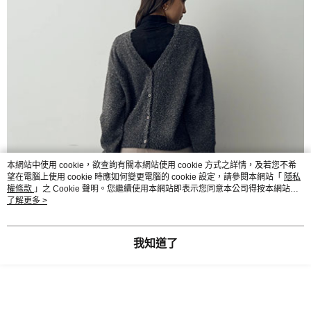
本網站中使用 cookie，欲查詢有關本網站使用 cookie 方式之詳情，及若您不希
望在電腦上使用 cookie 時應如何變更電腦的 cookie 設定，請參閱本網站「
隱私
權條款
」之 Cookie 聲明。您繼續使用本網站即表示您同意本公司得按本網站使
用條款之 Cookie 聲明使用 cookie。
了解更多 >
我知道了