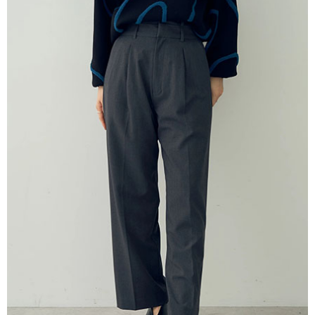
AFTEE先享後付是「在收到商品之後才付款」的支付方式。 讓您購物簡單
3.實際核准額度、可分期數及費用金額請依後續交易確認頁面所載為準。
便利好安心！
4.訂單成立30分鐘內，如未前往確認交易或遇審核未通過，訂單將自動取
１．簡單：不需註冊會員、不需綁卡、不需儲值。
運送方式
消。如遇「轉專審核」未通過狀況，表示未達大哥付你分期系統評分，恕無
２．便利：只要手機號碼，簡訊認證，即可結帳。
法說明評估內容。
３．安心：先確認商品／服務後，再付款。
全家取貨付款
【繳款方式說明】
1.分期款項不併入電信帳單，「大哥付你分期」於每月結算日後寄送繳費提
每筆NT$60，滿NT$1,500(含以上)免運費
【「AFTEE先享後付」結帳流程】
醒簡訊。
１．於結帳方式選擇「AFTEE先享後付」後，將跳轉至「AFTEE先享後付」
2.透過簡訊連結打開帳單後，可選擇「超商條碼／台灣大直營門市／銀行轉
全家純取貨
結帳頁面，進行簡訊認證並確認金額後，即可完成結帳。
帳／街口支付／iPASS MONEY」等通路繳費。
２．訂單成立數日內，您將收到繳費通知簡訊。
每筆NT$60，滿NT$1,500(含以上)免運費
３．收到繳費通知簡訊後14天內，點擊此簡訊中的連結，可透過四大超商／
【注意事項】
ATM／網路銀行／等多元方式進行付款，方視為交易完成。
萊爾富取貨付款
1.本服務係由「台灣大哥大股份有限公司」（以下簡稱本公司）所提供，讓
※ 請注意：結帳手續完成當下不需立刻繳費，但若您需要取消訂單，請聯絡
用戶於交易時，得透過本服務購買商品或服務，並由商店將買賣／分期付款
每筆NT$60，滿NT$1,500(含以上)免運費
購買商品的店家。未經商家同意取消之訂單仍視為有效，需透過AFTEE先享
買賣價金債權讓與本公司後，依約使用本公司帳單繳交帳款。
後付繳納相關費用。
2.基於同意付款使用「大哥付你分期」之契約關係目的，商店將以您的個人
萊爾富純取貨
※ 交易是否成功請以「AFTEE先享後付 」之結帳頁面顯示為準，若有關於
資料（包含姓名、電話或地址）提供予台灣大哥大進項蒐集、處理及利用，
是否繳費成功／繳費後需取消欲退款等相關疑問，請聯繫「AFTEE先享後付
每筆NT$60，滿NT$1,500(含以上)免運費
由本公司與您本人進行分期帳單所需資料之確認、核對及更正。
客戶支援中心」
https://netprotections.freshdesk.com/support/home
3.完整用戶服務條款，請詳閱以下連結：
https://oppay.tw/userRule
7-11取貨付款
【注意事項】
１．透過由恩沛科技股份有限公司提供之「AFTEE先享後付」服務完成之交
每筆NT$60，滿NT$1,500(含以上)免運費
易，需依本服務之必要範圍內提供個人資料，並將交易相關給付款項請求債
權轉讓予恩沛科技股份有限公司。
7-11純取貨
２．關於個人資料處理事宜，請瀏覽以下網址：
每筆NT$60，滿NT$1,500(含以上)免運費
https://aftee.tw/terms/#terms3