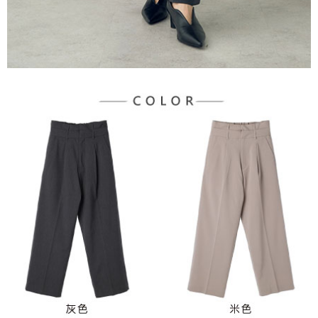
３．未成年的使用者請事先徵得法定代理人或監護人之同意方可使用
宅配
「AFTEE先享後付」，若未經同意申辦者引起之損失，本公司不負相關責
任。
每筆NT$90，滿NT$1,500(含以上)免運費
４．使用「AFTEE先享後付」時，將依據個別帳號之用戶狀況，依本公司即
時審查核予不同之上限額度；若仍有額度不足之情形，本公司將視審查結果
請求用戶進行身份認證。
５．嚴禁一人註冊多個帳號或使用他人資訊註冊。若發現惡意使用之情形，
恩沛科技股份有限公司將有權停止該用戶之使用額度並採取法律行動。