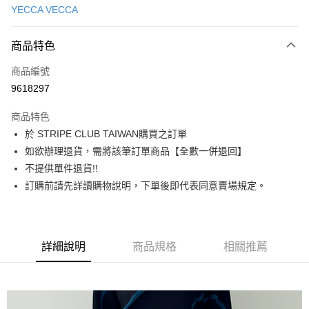
YECCA VECCA
信用卡分期付款
3 期 0 利率 每期
NT$1,400
21家銀行
商品特色
合作金庫商業銀行
第一商業銀行
超商取貨付款
商品編號
華南商業銀行
彰化商業銀行
9618297
LINE Pay
上海商業儲蓄銀行
台北富邦商業銀行
國泰世華商業銀行
兆豐國際商業銀行
商品特色
Apple Pay
臺灣中小企業銀行
台中商業銀行
於 STRIPE CLUB TAIWAN購買之訂單
匯豐（台灣）商業銀行
華泰商業銀行
街口支付
如欲辦理退貨，需將該筆訂單商品【全數一併退回】
聯邦商業銀行
遠東國際商業銀行
元大商業銀行
永豐商業銀行
不提供單件退貨!!
悠遊付
玉山商業銀行
星展（台灣）商業銀行
訂購前請先詳讀購物說明，下單後即代表同意賣場規定。
台新國際商業銀行
中國信託商業銀行
Google Pay
台灣樂天信用卡公司
大哥付你分期
相關說明
詳細說明
商品規格
相關推薦
【大哥付你分期使用說明】
AFTEE先享後付
1.本服務由台灣大哥大提供，台灣大哥大用戶可立即使用無須另外申請。
2.付款方式選擇「大哥付你分期」，訂單成立後會自動跳轉到大哥付的交易
相關說明
流程，驗證手機門號後，選擇欲分期的期數、繳款截止日，確認付款後即完
【關於「AFTEE先享後付」】
成交易。
ATM付款