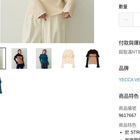
數量
付款與運
超取滿NT$
付款方式
品牌
信用卡一
YECCA V
信用卡分
商品特色
3 期 
商品編號
合作金
超商取貨
9617667
華南商
LINE Pay
上海商
商品特色
國泰世
於 STR
Apple Pay
臺灣中