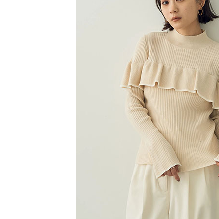
【注意事
／ATM／
1.本服務
※ 請注意
萊爾富取
用戶於交
絡購買商品
款買賣價
先享後付
每筆NT$6
2.基於同
※ 交易是
資料（包
是否繳費成
萊爾富純
用，由本
付客戶支
每筆NT$6
3.完整用
【注意事
7-11取貨
１．透過由
交易，需
每筆NT$6
求債權轉
２．關於
7-11純取
https://aft
每筆NT$6
３．未成
「AFTE
宅配
任。
４．使用「
每筆NT$9
即時審查
結果請求
５．嚴禁
形，恩沛
動。