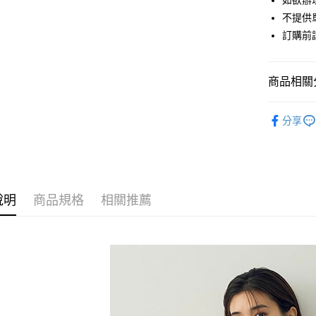
如欲辦
匯豐（
街口支付
不提供單
聯邦商
訂購前
元大商
悠遊付
玉山商
台新國
Google Pa
商品相關分
台灣樂
大哥付你
YECCA V
相關說明
分享
【大哥付
TOPS / 
AFTEE先
1.本服務
2.付款方
相關說明
YECCA V
流程，驗
【關於「A
ATM付款
完成交易
PRICE D
AFTEE
3.實際核
便利好安
說明
商品規格
相關推薦
SALE ITE
4.訂單成
１．簡單
消。如遇
２．便利
運送方式
SALE ITE
無法說明
３．安心
【繳款方
全家取貨
1.分期款
【「AFT
醒簡訊。
每筆NT$6
１．於結帳
2.透過簡
付」結帳
帳／街口支
全家純取
２．訂單
３．收到繳
每筆NT$6