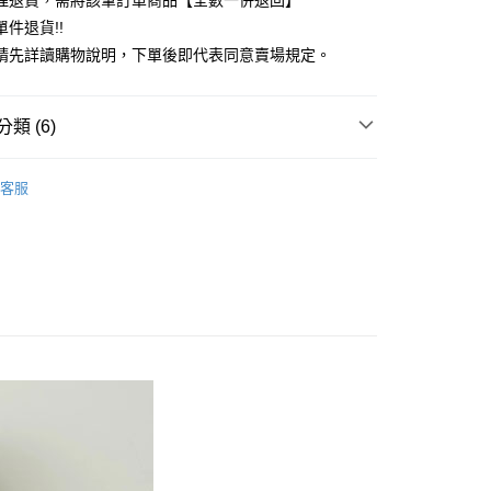
理退貨，需將該筆訂單商品【全數一併退回】
台灣）商業銀行
華泰商業銀行
件退貨!!
業銀行
遠東國際商業銀行
請先詳讀購物說明，下單後即代表同意賣場規定。
業銀行
永豐商業銀行
業銀行
星展（台灣）商業銀行
際商業銀行
中國信託商業銀行
y
類 (6)
天信用卡公司
分期
ECCA
TOP / 上衣
客服
你分期使用說明】
上衣
享後付
由台灣大哥大提供，台灣大哥大用戶可立即使用無須另外申請。
式選擇「大哥付你分期」，訂單成立後會自動跳轉到大哥付的交易
ECCA
ALL ITEMS
證手機門號後，選擇欲分期的期數、繳款截止日，確認付款後即
FTEE先享後付」】
。
OWN
YECCA VECCA
先享後付是「在收到商品之後才付款」的支付方式。 讓您購物簡單
准額度、可分期數及費用金額請依後續交易確認頁面所載為準。
心！
MS
單筆滿$888現抵$88
立30分鐘內，如未前往確認交易或遇審核未通過，訂單將自動取
：不需註冊會員、不需綁卡、不需儲值。
「轉專審核」未通過狀況，表示未達大哥付你分期系統評分，恕
：只要手機號碼，簡訊認證，即可結帳。
MS
最高折扣 ➯ 3折
評估內容。
：先確認商品／服務後，再付款。
式說明】
付款
項不併入電信帳單，「大哥付你分期」於每月結算日後寄送繳費提
EE先享後付」結帳流程】
0，滿NT$388(含以上)免運費
方式選擇「AFTEE先享後付」後，將跳轉至「AFTEE先享後
訊連結打開帳單後，可選擇「超商條碼／台灣大直營門市／銀行轉
頁面，進行簡訊認證並確認金額後，即可完成結帳。
付／iPASS MONEY」等通路繳費。
貨
成立數日內，您將收到繳費通知簡訊。
費通知簡訊後14天內，點擊此簡訊中的連結，可透過四大超商
0，滿NT$388(含以上)免運費