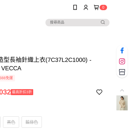
0
型長袖針織上衣(7C37L2C1000) -
 VECCA
388免運
032
最高折扣3折
黑色
藍綠色