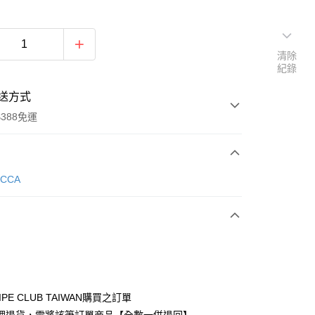
清除
紀錄
送方式
388免運
次付款
ECCA
期付款
0 利率 每期
NT$1,146
21家銀行
庫商業銀行
第一商業銀行
付款
業銀行
彰化商業銀行
業儲蓄銀行
台北富邦商業銀行
華商業銀行
兆豐國際商業銀行
IPE CLUB TAIWAN購買之訂單
小企業銀行
台中商業銀行