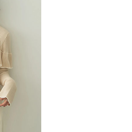
項】
網路銀行／等多元方式進行付款，方視為交易完成。
係由「台灣大哥大股份有限公司」（以下簡稱本公司）所提供，讓
：結帳手續完成當下不需立刻繳費，但若您需要取消訂單，請聯
貨付款
易時，得透過本服務購買商品或服務，並由商店將買賣／分期付
的店家。未經商家同意取消之訂單仍視為有效，需透過AFTEE
金債權讓與本公司後，依約使用本公司帳單繳交帳款。
繳納相關費用。
0，滿NT$888(含以上)免運費
意付款使用「大哥付你分期」之契約關係目的，商店將以您的個人
否成功請以「AFTEE先享後付 」之結帳頁面顯示為準，若有關於
含姓名、電話或地址）提供予台灣大哥大進項蒐集、處理及利
功／繳費後需取消欲退款等相關疑問，請聯繫「AFTEE先享後
取貨
公司與您本人進行分期帳單所需資料之確認、核對及更正。
援中心」
https://netprotections.freshdesk.com/support/home
0，滿NT$888(含以上)免運費
戶服務條款，請詳閱以下連結：
https://oppay.tw/userRule
項】
付款
恩沛科技股份有限公司提供之「AFTEE先享後付」服務完成之
依本服務之必要範圍內提供個人資料，並將交易相關給付款項請
0，滿NT$888(含以上)免運費
讓予恩沛科技股份有限公司。
個人資料處理事宜，請瀏覽以下網址：
貨
ee.tw/terms/#terms3
0，滿NT$888(含以上)免運費
年的使用者請事先徵得法定代理人或監護人之同意方可使用
E先享後付」，若未經同意申辦者引起之損失，本公司不負相關責
AFTEE先享後付」時，將依據個別帳號之用戶狀況，依本公司
0，滿NT$888(含以上)免運費
核予不同之上限額度；若仍有額度不足之情形，本公司將視審查
用戶進行身份認證。
一人註冊多個帳號或使用他人資訊註冊。若發現惡意使用之情
科技股份有限公司將有權停止該用戶之使用額度並採取法律行