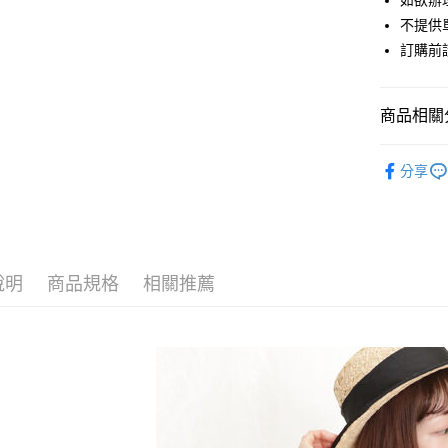
如欲辦
匯豐（
街口支付
不提供單
聯邦商
訂購前
元大商
悠遊付
玉山商
台新國
Google Pa
商品相關分
台灣樂
大哥付你
Samansa 
相關說明
分享
【大哥付
OUTER /
AFTEE先
1.本服務
2.付款方
相關說明
Samansa 
流程，驗
【關於「A
ATM付款
完成交易
Samansa 
AFTEE
3.實際核
便利好安
說明
商品規格
相關推薦
PRICE D
4.訂單成
１．簡單
消。如遇
２．便利
運送方式
SALE ITE
無法說明
３．安心
【繳款方
SALE ITE
全家取貨
1.分期款
【「AFT
醒簡訊。
每筆NT$6
１．於結帳
2.透過簡
付」結帳
帳／街口支
全家純取
２．訂單
３．收到繳
每筆NT$6