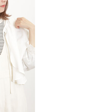
項】
網路銀行／等多元方式進行付款，方視為交易完成。
係由「台灣大哥大股份有限公司」（以下簡稱本公司）所提供，讓
：結帳手續完成當下不需立刻繳費，但若您需要取消訂單，請聯
貨付款
易時，得透過本服務購買商品或服務，並由商店將買賣／分期付
的店家。未經商家同意取消之訂單仍視為有效，需透過AFTEE
金債權讓與本公司後，依約使用本公司帳單繳交帳款。
繳納相關費用。
0，滿NT$888(含以上)免運費
意付款使用「大哥付你分期」之契約關係目的，商店將以您的個人
否成功請以「AFTEE先享後付 」之結帳頁面顯示為準，若有關於
含姓名、電話或地址）提供予台灣大哥大進項蒐集、處理及利
功／繳費後需取消欲退款等相關疑問，請聯繫「AFTEE先享後
取貨
公司與您本人進行分期帳單所需資料之確認、核對及更正。
援中心」
https://netprotections.freshdesk.com/support/home
0，滿NT$888(含以上)免運費
戶服務條款，請詳閱以下連結：
https://oppay.tw/userRule
項】
付款
恩沛科技股份有限公司提供之「AFTEE先享後付」服務完成之
依本服務之必要範圍內提供個人資料，並將交易相關給付款項請
0，滿NT$888(含以上)免運費
讓予恩沛科技股份有限公司。
個人資料處理事宜，請瀏覽以下網址：
貨
ee.tw/terms/#terms3
0，滿NT$888(含以上)免運費
年的使用者請事先徵得法定代理人或監護人之同意方可使用
E先享後付」，若未經同意申辦者引起之損失，本公司不負相關責
AFTEE先享後付」時，將依據個別帳號之用戶狀況，依本公司
0，滿NT$888(含以上)免運費
核予不同之上限額度；若仍有額度不足之情形，本公司將視審查
用戶進行身份認證。
一人註冊多個帳號或使用他人資訊註冊。若發現惡意使用之情
科技股份有限公司將有權停止該用戶之使用額度並採取法律行