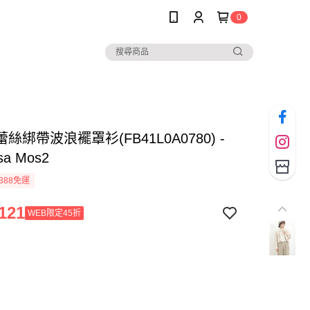
0
絲綁帶波浪襬罩衫(FB41L0A0780) -
sa Mos2
388免運
121
WEB限定45折