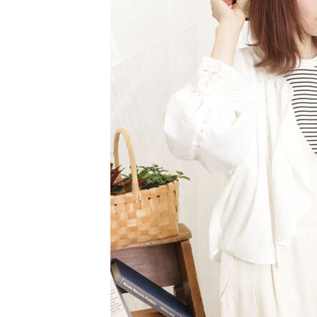
【注意事
／ATM／
1.本服務
※ 請注意
萊爾富取
用戶於交
絡購買商品
款買賣價
先享後付
每筆NT$6
2.基於同
※ 交易是
資料（包
是否繳費成
萊爾富純
用，由本
付客戶支
每筆NT$6
3.完整用
【注意事
7-11取貨
１．透過由
交易，需
每筆NT$6
求債權轉
２．關於
7-11純取
https://aft
每筆NT$6
３．未成
「AFTE
宅配
任。
４．使用「
每筆NT$9
即時審查
結果請求
５．嚴禁
形，恩沛
動。