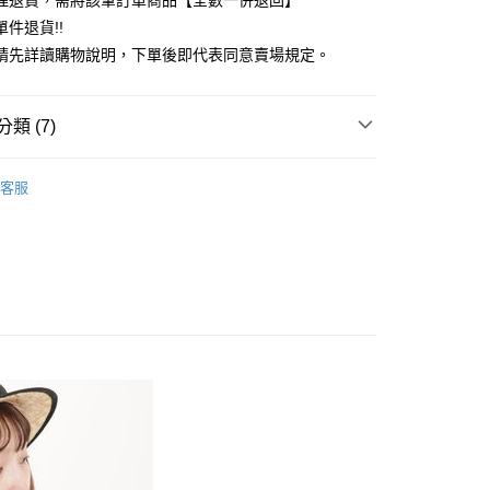
理退貨，需將該筆訂單商品【全數一併退回】
台灣）商業銀行
華泰商業銀行
件退貨!!
業銀行
遠東國際商業銀行
請先詳讀購物說明，下單後即代表同意賣場規定。
業銀行
永豐商業銀行
業銀行
星展（台灣）商業銀行
際商業銀行
中國信託商業銀行
y
類 (7)
天信用卡公司
分期
Mos2
Girly 女孩感
客服
你分期使用說明】
 外套
享後付
由台灣大哥大提供，台灣大哥大用戶可立即使用無須另外申請。
式選擇「大哥付你分期」，訂單成立後會自動跳轉到大哥付的交易
Mos2
OUTER / 外套
證手機門號後，選擇欲分期的期數、繳款截止日，確認付款後即
FTEE先享後付」】
。
Mos2
ALL ITEMS
先享後付是「在收到商品之後才付款」的支付方式。 讓您購物簡單
准額度、可分期數及費用金額請依後續交易確認頁面所載為準。
心！
OWN
Samansa Mos2
立30分鐘內，如未前往確認交易或遇審核未通過，訂單將自動取
：不需註冊會員、不需綁卡、不需儲值。
「轉專審核」未通過狀況，表示未達大哥付你分期系統評分，恕
：只要手機號碼，簡訊認證，即可結帳。
MS
單筆滿$888現抵$88
評估內容。
：先確認商品／服務後，再付款。
式說明】
MS
WEB限定 ➯ 45折
付款
項不併入電信帳單，「大哥付你分期」於每月結算日後寄送繳費提
EE先享後付」結帳流程】
0，滿NT$388(含以上)免運費
方式選擇「AFTEE先享後付」後，將跳轉至「AFTEE先享後
訊連結打開帳單後，可選擇「超商條碼／台灣大直營門市／銀行轉
頁面，進行簡訊認證並確認金額後，即可完成結帳。
付／iPASS MONEY」等通路繳費。
貨
成立數日內，您將收到繳費通知簡訊。
費通知簡訊後14天內，點擊此簡訊中的連結，可透過四大超商
0，滿NT$388(含以上)免運費