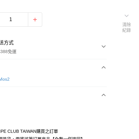
清除
紀錄
送方式
388免運
次付款
Mos2
期付款
0 利率 每期
NT$830
21家銀行
庫商業銀行
第一商業銀行
付款
業銀行
彰化商業銀行
業儲蓄銀行
台北富邦商業銀行
華商業銀行
兆豐國際商業銀行
IPE CLUB TAIWAN購買之訂單
小企業銀行
台中商業銀行