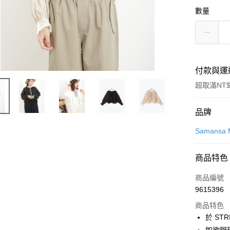
數量
付款與運
超取滿NT$
付款方式
品牌
信用卡一
Samansa 
信用卡分
商品特色
3 期 
商品編號
合作金
超商取貨
9615396
華南商
LINE Pay
上海商
商品特色
國泰世
於 STR
Apple Pay
臺灣中