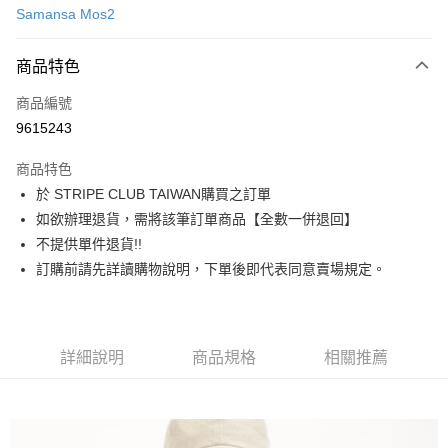
Samansa Mos2
信用卡分期付款
3 期 0 利率 每期
NT$830
21家銀行
商品特色
合作金庫商業銀行
第一商業銀行
超商取貨付款
商品編號
華南商業銀行
彰化商業銀行
9615243
LINE Pay
上海商業儲蓄銀行
台北富邦商業銀行
國泰世華商業銀行
兆豐國際商業銀行
商品特色
Apple Pay
臺灣中小企業銀行
台中商業銀行
於 STRIPE CLUB TAIWAN購買之訂單
匯豐（台灣）商業銀行
華泰商業銀行
街口支付
如欲辦理退貨，需將該筆訂單商品【全數一併退回】
聯邦商業銀行
遠東國際商業銀行
元大商業銀行
永豐商業銀行
不提供單件退貨!!
悠遊付
玉山商業銀行
星展（台灣）商業銀行
訂購前請先詳讀購物說明，下單後即代表同意賣場規定。
台新國際商業銀行
中國信託商業銀行
Google Pay
台灣樂天信用卡公司
大哥付你分期
相關說明
詳細說明
商品規格
相關推薦
【大哥付你分期使用說明】
AFTEE先享後付
1.本服務由台灣大哥大提供，台灣大哥大用戶可立即使用無須另外申請。
2.付款方式選擇「大哥付你分期」，訂單成立後會自動跳轉到大哥付的交易
相關說明
流程，驗證手機門號後，選擇欲分期的期數、繳款截止日，確認付款後即完
【關於「AFTEE先享後付」】
成交易。
ATM付款