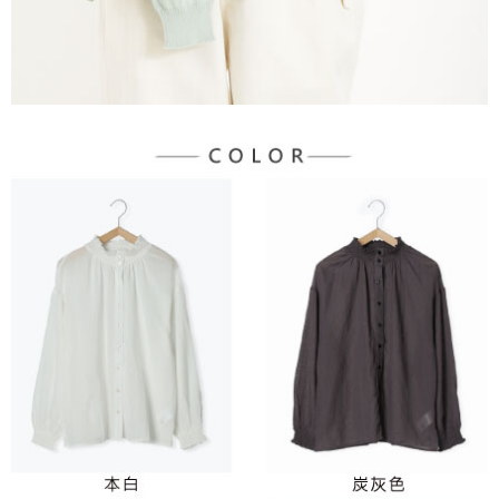
３．未成年的使用者請事先徵得法定代理人或監護人之同意方可使用
宅配
「AFTEE先享後付」，若未經同意申辦者引起之損失，本公司不負相關責
任。
每筆NT$90，滿NT$888(含以上)免運費
４．使用「AFTEE先享後付」時，將依據個別帳號之用戶狀況，依本公司即
時審查核予不同之上限額度；若仍有額度不足之情形，本公司將視審查結果
請求用戶進行身份認證。
５．嚴禁一人註冊多個帳號或使用他人資訊註冊。若發現惡意使用之情形，
恩沛科技股份有限公司將有權停止該用戶之使用額度並採取法律行動。