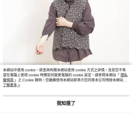
本網站中使用 cookie，欲查詢有關本網站使用 cookie 方式之詳情，及若您不希
望在電腦上使用 cookie 時應如何變更電腦的 cookie 設定，請參閱本網站「
隱私
權條款
」之 Cookie 聲明。您繼續使用本網站即表示您同意本公司得按本網站使
用條款之 Cookie 聲明使用 cookie。
了解更多 >
我知道了