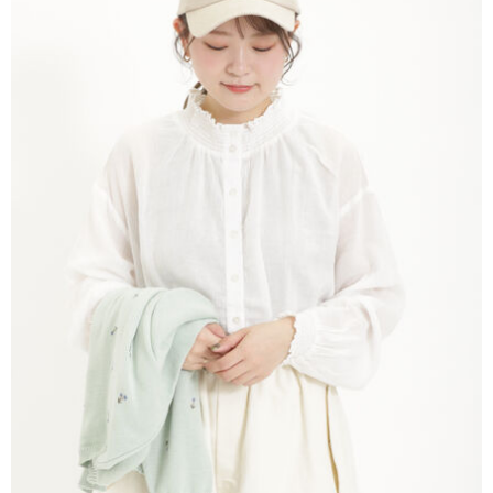
AFTEE先享後付是「在收到商品之後才付款」的支付方式。 讓您購物簡單
3.實際核准額度、可分期數及費用金額請依後續交易確認頁面所載為準。
便利好安心！
4.訂單成立30分鐘內，如未前往確認交易或遇審核未通過，訂單將自動取
１．簡單：不需註冊會員、不需綁卡、不需儲值。
運送方式
消。如遇「轉專審核」未通過狀況，表示未達大哥付你分期系統評分，恕無
２．便利：只要手機號碼，簡訊認證，即可結帳。
法說明評估內容。
３．安心：先確認商品／服務後，再付款。
全家取貨付款
【繳款方式說明】
1.分期款項不併入電信帳單，「大哥付你分期」於每月結算日後寄送繳費提
每筆NT$60，滿NT$388(含以上)免運費
【「AFTEE先享後付」結帳流程】
醒簡訊。
１．於結帳方式選擇「AFTEE先享後付」後，將跳轉至「AFTEE先享後付」
2.透過簡訊連結打開帳單後，可選擇「超商條碼／台灣大直營門市／銀行轉
全家純取貨
結帳頁面，進行簡訊認證並確認金額後，即可完成結帳。
帳／街口支付／iPASS MONEY」等通路繳費。
２．訂單成立數日內，您將收到繳費通知簡訊。
每筆NT$60，滿NT$388(含以上)免運費
３．收到繳費通知簡訊後14天內，點擊此簡訊中的連結，可透過四大超商／
【注意事項】
ATM／網路銀行／等多元方式進行付款，方視為交易完成。
萊爾富取貨付款
1.本服務係由「台灣大哥大股份有限公司」（以下簡稱本公司）所提供，讓
※ 請注意：結帳手續完成當下不需立刻繳費，但若您需要取消訂單，請聯絡
用戶於交易時，得透過本服務購買商品或服務，並由商店將買賣／分期付款
每筆NT$60，滿NT$888(含以上)免運費
購買商品的店家。未經商家同意取消之訂單仍視為有效，需透過AFTEE先享
買賣價金債權讓與本公司後，依約使用本公司帳單繳交帳款。
後付繳納相關費用。
2.基於同意付款使用「大哥付你分期」之契約關係目的，商店將以您的個人
萊爾富純取貨
※ 交易是否成功請以「AFTEE先享後付 」之結帳頁面顯示為準，若有關於
資料（包含姓名、電話或地址）提供予台灣大哥大進項蒐集、處理及利用，
是否繳費成功／繳費後需取消欲退款等相關疑問，請聯繫「AFTEE先享後付
每筆NT$60，滿NT$888(含以上)免運費
由本公司與您本人進行分期帳單所需資料之確認、核對及更正。
客戶支援中心」
https://netprotections.freshdesk.com/support/home
3.完整用戶服務條款，請詳閱以下連結：
https://oppay.tw/userRule
7-11取貨付款
【注意事項】
１．透過由恩沛科技股份有限公司提供之「AFTEE先享後付」服務完成之交
每筆NT$60，滿NT$888(含以上)免運費
易，需依本服務之必要範圍內提供個人資料，並將交易相關給付款項請求債
權轉讓予恩沛科技股份有限公司。
7-11純取貨
２．關於個人資料處理事宜，請瀏覽以下網址：
每筆NT$60，滿NT$888(含以上)免運費
https://aftee.tw/terms/#terms3