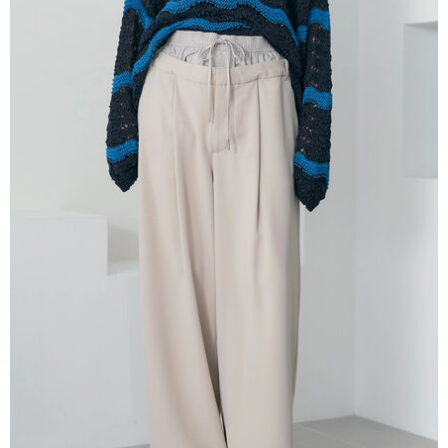
AFTEE先享後付是「在收到商品之後才付款」的支付方式。 讓您購物簡單
3.實際核准額度、可分期數及費用金額請依後續交易確認頁面所載為準。
便利好安心！
4.訂單成立30分鐘內，如未前往確認交易或遇審核未通過，訂單將自動取
１．簡單：不需註冊會員、不需綁卡、不需儲值。
運送方式
消。如遇「轉專審核」未通過狀況，表示未達大哥付你分期系統評分，恕無
２．便利：只要手機號碼，簡訊認證，即可結帳。
法說明評估內容。
３．安心：先確認商品／服務後，再付款。
全家取貨付款
【繳款方式說明】
1.分期款項不併入電信帳單，「大哥付你分期」於每月結算日後寄送繳費提
每筆NT$60，滿NT$388(含以上)免運費
【「AFTEE先享後付」結帳流程】
醒簡訊。
１．於結帳方式選擇「AFTEE先享後付」後，將跳轉至「AFTEE先享後付」
2.透過簡訊連結打開帳單後，可選擇「超商條碼／台灣大直營門市／銀行轉
全家純取貨
結帳頁面，進行簡訊認證並確認金額後，即可完成結帳。
帳／街口支付／iPASS MONEY」等通路繳費。
２．訂單成立數日內，您將收到繳費通知簡訊。
每筆NT$60，滿NT$388(含以上)免運費
３．收到繳費通知簡訊後14天內，點擊此簡訊中的連結，可透過四大超商／
【注意事項】
ATM／網路銀行／等多元方式進行付款，方視為交易完成。
萊爾富取貨付款
1.本服務係由「台灣大哥大股份有限公司」（以下簡稱本公司）所提供，讓
※ 請注意：結帳手續完成當下不需立刻繳費，但若您需要取消訂單，請聯絡
用戶於交易時，得透過本服務購買商品或服務，並由商店將買賣／分期付款
每筆NT$60，滿NT$888(含以上)免運費
購買商品的店家。未經商家同意取消之訂單仍視為有效，需透過AFTEE先享
買賣價金債權讓與本公司後，依約使用本公司帳單繳交帳款。
後付繳納相關費用。
2.基於同意付款使用「大哥付你分期」之契約關係目的，商店將以您的個人
萊爾富純取貨
※ 交易是否成功請以「AFTEE先享後付 」之結帳頁面顯示為準，若有關於
資料（包含姓名、電話或地址）提供予台灣大哥大進項蒐集、處理及利用，
是否繳費成功／繳費後需取消欲退款等相關疑問，請聯繫「AFTEE先享後付
每筆NT$60，滿NT$888(含以上)免運費
由本公司與您本人進行分期帳單所需資料之確認、核對及更正。
客戶支援中心」
https://netprotections.freshdesk.com/support/home
3.完整用戶服務條款，請詳閱以下連結：
https://oppay.tw/userRule
7-11取貨付款
【注意事項】
１．透過由恩沛科技股份有限公司提供之「AFTEE先享後付」服務完成之交
每筆NT$60，滿NT$888(含以上)免運費
易，需依本服務之必要範圍內提供個人資料，並將交易相關給付款項請求債
權轉讓予恩沛科技股份有限公司。
7-11純取貨
２．關於個人資料處理事宜，請瀏覽以下網址：
每筆NT$60，滿NT$888(含以上)免運費
https://aftee.tw/terms/#terms3