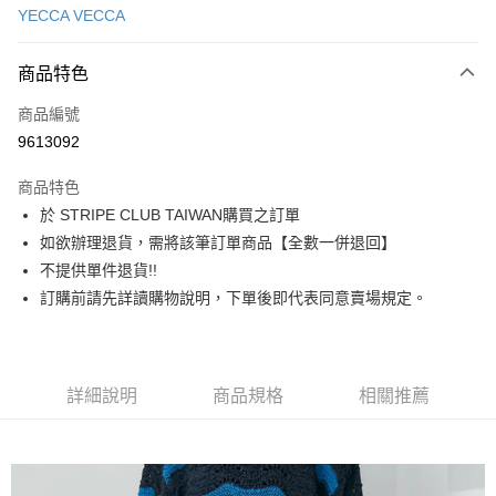
YECCA VECCA
信用卡分期付款
3 期 0 利率 每期
NT$1,783
21家銀行
商品特色
合作金庫商業銀行
第一商業銀行
超商取貨付款
商品編號
華南商業銀行
彰化商業銀行
9613092
LINE Pay
上海商業儲蓄銀行
台北富邦商業銀行
國泰世華商業銀行
兆豐國際商業銀行
商品特色
Apple Pay
臺灣中小企業銀行
台中商業銀行
於 STRIPE CLUB TAIWAN購買之訂單
匯豐（台灣）商業銀行
華泰商業銀行
街口支付
如欲辦理退貨，需將該筆訂單商品【全數一併退回】
聯邦商業銀行
遠東國際商業銀行
元大商業銀行
永豐商業銀行
不提供單件退貨!!
悠遊付
玉山商業銀行
星展（台灣）商業銀行
訂購前請先詳讀購物說明，下單後即代表同意賣場規定。
台新國際商業銀行
中國信託商業銀行
Google Pay
台灣樂天信用卡公司
大哥付你分期
相關說明
詳細說明
商品規格
相關推薦
【大哥付你分期使用說明】
AFTEE先享後付
1.本服務由台灣大哥大提供，台灣大哥大用戶可立即使用無須另外申請。
2.付款方式選擇「大哥付你分期」，訂單成立後會自動跳轉到大哥付的交易
相關說明
流程，驗證手機門號後，選擇欲分期的期數、繳款截止日，確認付款後即完
【關於「AFTEE先享後付」】
成交易。
ATM付款