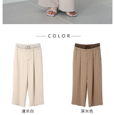
３．未成年的使用者請事先徵得法定代理人或監護人之同意方可使用
宅配
「AFTEE先享後付」，若未經同意申辦者引起之損失，本公司不負相關責
任。
每筆NT$90，滿NT$888(含以上)免運費
４．使用「AFTEE先享後付」時，將依據個別帳號之用戶狀況，依本公司即
時審查核予不同之上限額度；若仍有額度不足之情形，本公司將視審查結果
請求用戶進行身份認證。
５．嚴禁一人註冊多個帳號或使用他人資訊註冊。若發現惡意使用之情形，
恩沛科技股份有限公司將有權停止該用戶之使用額度並採取法律行動。