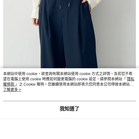
本網站中使用 cookie，欲查詢有關本網站使用 cookie 方式之詳情，及若您不希
望在電腦上使用 cookie 時應如何變更電腦的 cookie 設定，請參閱本網站「
隱私
權條款
」之 Cookie 聲明。您繼續使用本網站即表示您同意本公司得按本網站使
用條款之 Cookie 聲明使用 cookie。
了解更多 >
我知道了