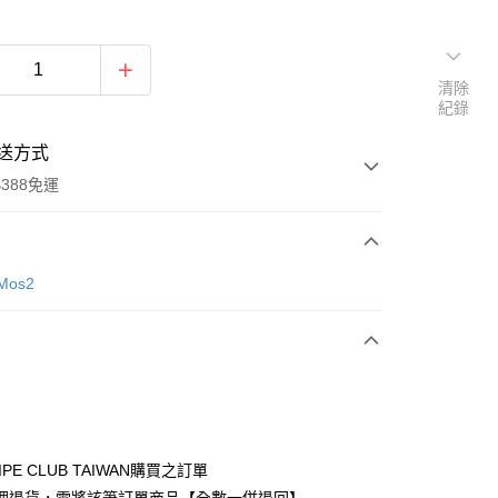
清除
紀錄
送方式
388免運
次付款
Mos2
期付款
0 利率 每期
NT$1,216
21家銀行
庫商業銀行
第一商業銀行
付款
業銀行
彰化商業銀行
業儲蓄銀行
台北富邦商業銀行
華商業銀行
兆豐國際商業銀行
IPE CLUB TAIWAN購買之訂單
小企業銀行
台中商業銀行