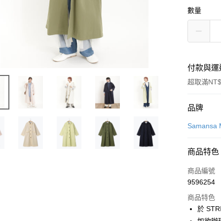
數量
付款與運
超取滿NT$
付款方式
品牌
信用卡一
Samansa 
信用卡分
商品特色
3 期 
商品編號
合作金
超商取貨
9596254
華南商
LINE Pay
上海商
商品特色
國泰世
於 STR
Apple Pay
臺灣中