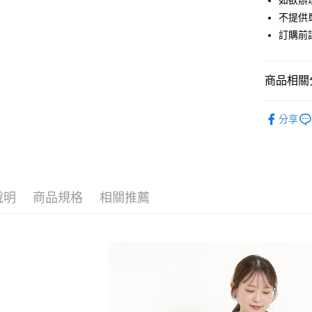
如欲辦
匯豐（
街口支付
不提供單
聯邦商
訂購前
元大商
悠遊付
玉山商
台新國
Google Pa
商品相關分
台灣樂
大哥付你
Samansa 
相關說明
分享
【大哥付
OUTER /
AFTEE先
1.本服務
2.付款方
相關說明
Samansa 
流程，驗
【關於「A
ATM付款
完成交易
Samansa 
AFTEE
3.實際核
便利好安
說明
商品規格
相關推薦
PRICE D
4.訂單成
１．簡單
消。如遇
２．便利
運送方式
SALE ITE
無法說明
３．安心
【繳款方
SALE ITE
全家取貨
1.分期款
【「AFT
醒簡訊。
每筆NT$6
１．於結帳
2.透過簡
付」結帳
帳／街口支
全家純取
２．訂單
３．收到繳
每筆NT$6