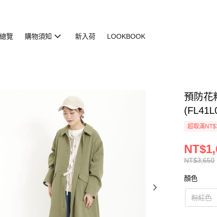
總覽
購物須知
新入荷
LOOKBOOK
預防花
(FL41L
超取滿NT$
NT$1,
NT$3,650
顏色
粉紅色