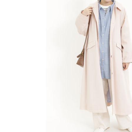
【注意事
／ATM／
1.本服務
※ 請注意
萊爾富取
用戶於交
絡購買商品
款買賣價
先享後付
每筆NT$6
2.基於同
※ 交易是
資料（包
是否繳費成
萊爾富純
用，由本
付客戶支
每筆NT$6
3.完整用
【注意事
7-11取貨
１．透過由
交易，需
每筆NT$6
求債權轉
２．關於
7-11純取
https://aft
每筆NT$6
３．未成
「AFTE
宅配
任。
４．使用「
每筆NT$9
即時審查
結果請求
５．嚴禁
形，恩沛
動。