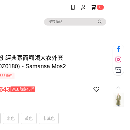
0
粉 經典素面翻領大衣外套
0Z0180) - Samansa Mos2
388免運
643
WEB限定45折
米色
黃色
卡其色