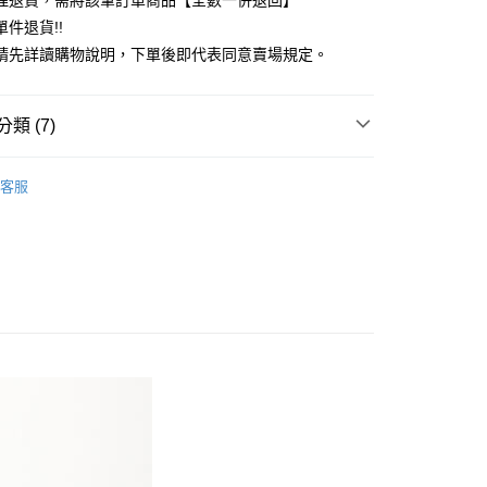
理退貨，需將該筆訂單商品【全數一併退回】
台灣）商業銀行
華泰商業銀行
件退貨!!
業銀行
遠東國際商業銀行
請先詳讀購物說明，下單後即代表同意賣場規定。
業銀行
永豐商業銀行
業銀行
星展（台灣）商業銀行
際商業銀行
中國信託商業銀行
y
類 (7)
天信用卡公司
分期
Mos2
Natural 自然感
客服
你分期使用說明】
 外套
享後付
由台灣大哥大提供，台灣大哥大用戶可立即使用無須另外申請。
式選擇「大哥付你分期」，訂單成立後會自動跳轉到大哥付的交易
Mos2
OUTER / 外套
證手機門號後，選擇欲分期的期數、繳款截止日，確認付款後即
FTEE先享後付」】
。
Mos2
ALL ITEMS
先享後付是「在收到商品之後才付款」的支付方式。 讓您購物簡單
准額度、可分期數及費用金額請依後續交易確認頁面所載為準。
心！
OWN
Samansa Mos2
立30分鐘內，如未前往確認交易或遇審核未通過，訂單將自動取
：不需註冊會員、不需綁卡、不需儲值。
「轉專審核」未通過狀況，表示未達大哥付你分期系統評分，恕
：只要手機號碼，簡訊認證，即可結帳。
MS
單筆滿$888現抵$88
評估內容。
：先確認商品／服務後，再付款。
式說明】
MS
WEB限定 ➯ 45折
付款
項不併入電信帳單，「大哥付你分期」於每月結算日後寄送繳費提
EE先享後付」結帳流程】
0，滿NT$388(含以上)免運費
方式選擇「AFTEE先享後付」後，將跳轉至「AFTEE先享後
訊連結打開帳單後，可選擇「超商條碼／台灣大直營門市／銀行轉
頁面，進行簡訊認證並確認金額後，即可完成結帳。
付／iPASS MONEY」等通路繳費。
貨
成立數日內，您將收到繳費通知簡訊。
費通知簡訊後14天內，點擊此簡訊中的連結，可透過四大超商
0，滿NT$388(含以上)免運費