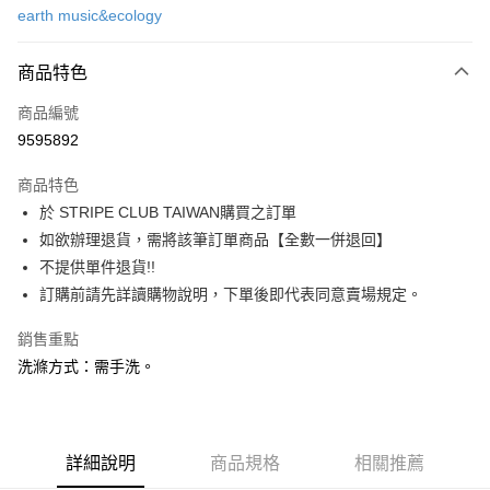
earth music&ecology
信用卡分期付款
3 期 0 利率 每期
NT$1,013
21家銀行
商品特色
合作金庫商業銀行
第一商業銀行
超商取貨付款
商品編號
華南商業銀行
彰化商業銀行
9595892
LINE Pay
上海商業儲蓄銀行
台北富邦商業銀行
國泰世華商業銀行
兆豐國際商業銀行
商品特色
Apple Pay
臺灣中小企業銀行
台中商業銀行
於 STRIPE CLUB TAIWAN購買之訂單
匯豐（台灣）商業銀行
華泰商業銀行
街口支付
如欲辦理退貨，需將該筆訂單商品【全數一併退回】
聯邦商業銀行
遠東國際商業銀行
元大商業銀行
永豐商業銀行
不提供單件退貨!!
悠遊付
玉山商業銀行
星展（台灣）商業銀行
訂購前請先詳讀購物說明，下單後即代表同意賣場規定。
台新國際商業銀行
中國信託商業銀行
Google Pay
台灣樂天信用卡公司
銷售重點
大哥付你分期
洗滌方式：需手洗。
相關說明
【大哥付你分期使用說明】
AFTEE先享後付
1.本服務由台灣大哥大提供，台灣大哥大用戶可立即使用無須另外申請。
2.付款方式選擇「大哥付你分期」，訂單成立後會自動跳轉到大哥付的交易
相關說明
詳細說明
商品規格
相關推薦
流程，驗證手機門號後，選擇欲分期的期數、繳款截止日，確認付款後即完
【關於「AFTEE先享後付」】
成交易。
ATM付款