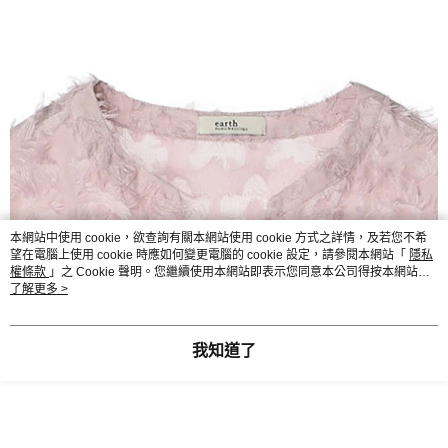
本網站中使用 cookie，欲查詢有關本網站使用 cookie 方式之詳情，及若您不希
望在電腦上使用 cookie 時應如何變更電腦的 cookie 設定，請參閱本網站「
隱私
權條款
」之 Cookie 聲明。您繼續使用本網站即表示您同意本公司得按本網站使
用條款之 Cookie 聲明使用 cookie。
了解更多 >
我知道了