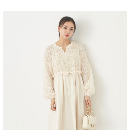
AFTEE先享後付是「在收到商品之後才付款」的支付方式。 讓您購物簡單
3.實際核准額度、可分期數及費用金額請依後續交易確認頁面所載為準。
便利好安心！
4.訂單成立30分鐘內，如未前往確認交易或遇審核未通過，訂單將自動取
１．簡單：不需註冊會員、不需綁卡、不需儲值。
運送方式
消。如遇「轉專審核」未通過狀況，表示未達大哥付你分期系統評分，恕無
２．便利：只要手機號碼，簡訊認證，即可結帳。
法說明評估內容。
３．安心：先確認商品／服務後，再付款。
全家取貨付款
【繳款方式說明】
1.分期款項不併入電信帳單，「大哥付你分期」於每月結算日後寄送繳費提
每筆NT$60，滿NT$388(含以上)免運費
【「AFTEE先享後付」結帳流程】
醒簡訊。
１．於結帳方式選擇「AFTEE先享後付」後，將跳轉至「AFTEE先享後付」
2.透過簡訊連結打開帳單後，可選擇「超商條碼／台灣大直營門市／銀行轉
全家純取貨
結帳頁面，進行簡訊認證並確認金額後，即可完成結帳。
帳／街口支付／iPASS MONEY」等通路繳費。
２．訂單成立數日內，您將收到繳費通知簡訊。
每筆NT$60，滿NT$388(含以上)免運費
３．收到繳費通知簡訊後14天內，點擊此簡訊中的連結，可透過四大超商／
【注意事項】
ATM／網路銀行／等多元方式進行付款，方視為交易完成。
萊爾富取貨付款
1.本服務係由「台灣大哥大股份有限公司」（以下簡稱本公司）所提供，讓
※ 請注意：結帳手續完成當下不需立刻繳費，但若您需要取消訂單，請聯絡
用戶於交易時，得透過本服務購買商品或服務，並由商店將買賣／分期付款
每筆NT$60，滿NT$888(含以上)免運費
購買商品的店家。未經商家同意取消之訂單仍視為有效，需透過AFTEE先享
買賣價金債權讓與本公司後，依約使用本公司帳單繳交帳款。
後付繳納相關費用。
2.基於同意付款使用「大哥付你分期」之契約關係目的，商店將以您的個人
萊爾富純取貨
※ 交易是否成功請以「AFTEE先享後付 」之結帳頁面顯示為準，若有關於
資料（包含姓名、電話或地址）提供予台灣大哥大進項蒐集、處理及利用，
是否繳費成功／繳費後需取消欲退款等相關疑問，請聯繫「AFTEE先享後付
每筆NT$60，滿NT$888(含以上)免運費
由本公司與您本人進行分期帳單所需資料之確認、核對及更正。
客戶支援中心」
https://netprotections.freshdesk.com/support/home
3.完整用戶服務條款，請詳閱以下連結：
https://oppay.tw/userRule
7-11取貨付款
【注意事項】
１．透過由恩沛科技股份有限公司提供之「AFTEE先享後付」服務完成之交
每筆NT$60，滿NT$888(含以上)免運費
易，需依本服務之必要範圍內提供個人資料，並將交易相關給付款項請求債
權轉讓予恩沛科技股份有限公司。
7-11純取貨
２．關於個人資料處理事宜，請瀏覽以下網址：
每筆NT$60，滿NT$888(含以上)免運費
https://aftee.tw/terms/#terms3