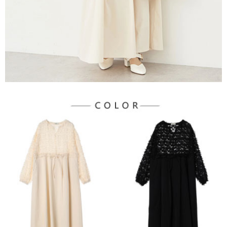
３．未成年的使用者請事先徵得法定代理人或監護人之同意方可使用
宅配
「AFTEE先享後付」，若未經同意申辦者引起之損失，本公司不負相關責
任。
每筆NT$90，滿NT$888(含以上)免運費
４．使用「AFTEE先享後付」時，將依據個別帳號之用戶狀況，依本公司即
時審查核予不同之上限額度；若仍有額度不足之情形，本公司將視審查結果
請求用戶進行身份認證。
５．嚴禁一人註冊多個帳號或使用他人資訊註冊。若發現惡意使用之情形，
恩沛科技股份有限公司將有權停止該用戶之使用額度並採取法律行動。