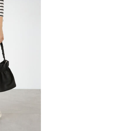
項】
網路銀行／等多元方式進行付款，方視為交易完成。
係由「台灣大哥大股份有限公司」（以下簡稱本公司）所提供，讓
：結帳手續完成當下不需立刻繳費，但若您需要取消訂單，請聯
貨付款
易時，得透過本服務購買商品或服務，並由商店將買賣／分期付
的店家。未經商家同意取消之訂單仍視為有效，需透過AFTEE
金債權讓與本公司後，依約使用本公司帳單繳交帳款。
繳納相關費用。
0，滿NT$888(含以上)免運費
意付款使用「大哥付你分期」之契約關係目的，商店將以您的個人
否成功請以「AFTEE先享後付 」之結帳頁面顯示為準，若有關於
含姓名、電話或地址）提供予台灣大哥大進項蒐集、處理及利
功／繳費後需取消欲退款等相關疑問，請聯繫「AFTEE先享後
取貨
公司與您本人進行分期帳單所需資料之確認、核對及更正。
援中心」
https://netprotections.freshdesk.com/support/home
0，滿NT$888(含以上)免運費
戶服務條款，請詳閱以下連結：
https://oppay.tw/userRule
項】
付款
恩沛科技股份有限公司提供之「AFTEE先享後付」服務完成之
依本服務之必要範圍內提供個人資料，並將交易相關給付款項請
0，滿NT$888(含以上)免運費
讓予恩沛科技股份有限公司。
個人資料處理事宜，請瀏覽以下網址：
貨
ee.tw/terms/#terms3
0，滿NT$888(含以上)免運費
年的使用者請事先徵得法定代理人或監護人之同意方可使用
E先享後付」，若未經同意申辦者引起之損失，本公司不負相關責
AFTEE先享後付」時，將依據個別帳號之用戶狀況，依本公司
0，滿NT$888(含以上)免運費
核予不同之上限額度；若仍有額度不足之情形，本公司將視審查
用戶進行身份認證。
一人註冊多個帳號或使用他人資訊註冊。若發現惡意使用之情
科技股份有限公司將有權停止該用戶之使用額度並採取法律行