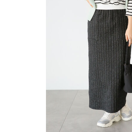
【注意事
／ATM／
1.本服務
※ 請注意
萊爾富取
用戶於交
絡購買商品
款買賣價
先享後付
每筆NT$6
2.基於同
※ 交易是
資料（包
是否繳費成
萊爾富純
用，由本
付客戶支
每筆NT$6
3.完整用
【注意事
7-11取貨
１．透過由
交易，需
每筆NT$6
求債權轉
２．關於
7-11純取
https://aft
每筆NT$6
３．未成
「AFTE
宅配
任。
４．使用「
每筆NT$9
即時審查
結果請求
５．嚴禁
形，恩沛
動。