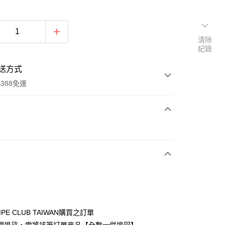
清除
紀錄
送方式
388免運
次付款
期付款
0 利率 每期
NT$693
21家銀行
庫商業銀行
第一商業銀行
付款
業銀行
彰化商業銀行
業儲蓄銀行
台北富邦商業銀行
華商業銀行
兆豐國際商業銀行
IPE CLUB TAIWAN購買之訂單
小企業銀行
台中商業銀行