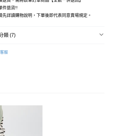
理退貨，需將該筆訂單商品【全數一併退回】
台灣）商業銀行
華泰商業銀行
件退貨!!
業銀行
遠東國際商業銀行
請先詳讀購物說明，下單後即代表同意賣場規定。
業銀行
永豐商業銀行
業銀行
星展（台灣）商業銀行
際商業銀行
中國信託商業銀行
y
類 (7)
天信用卡公司
分期
Lugnoncure
客服
你分期使用說明】
裙子
享後付
由台灣大哥大提供，台灣大哥大用戶可立即使用無須另外申請。
式選擇「大哥付你分期」，訂單成立後會自動跳轉到大哥付的交易
ALL ITEMS
證手機門號後，選擇欲分期的期數、繳款截止日，確認付款後即
FTEE先享後付」】
。
SKIRT / 裙子
先享後付是「在收到商品之後才付款」的支付方式。 讓您購物簡單
准額度、可分期數及費用金額請依後續交易確認頁面所載為準。
心！
OWN
Te chichi
立30分鐘內，如未前往確認交易或遇審核未通過，訂單將自動取
：不需註冊會員、不需綁卡、不需儲值。
「轉專審核」未通過狀況，表示未達大哥付你分期系統評分，恕
：只要手機號碼，簡訊認證，即可結帳。
MS
單筆滿$888現抵$88
評估內容。
：先確認商品／服務後，再付款。
式說明】
MS
WEB限定 ➯ 45折
付款
項不併入電信帳單，「大哥付你分期」於每月結算日後寄送繳費提
EE先享後付」結帳流程】
0，滿NT$388(含以上)免運費
方式選擇「AFTEE先享後付」後，將跳轉至「AFTEE先享後
訊連結打開帳單後，可選擇「超商條碼／台灣大直營門市／銀行轉
頁面，進行簡訊認證並確認金額後，即可完成結帳。
付／iPASS MONEY」等通路繳費。
貨
成立數日內，您將收到繳費通知簡訊。
費通知簡訊後14天內，點擊此簡訊中的連結，可透過四大超商
0，滿NT$388(含以上)免運費