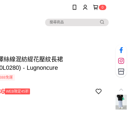
0
澤絲線混紡緹花壓紋長裙
0L0280) - Lugnoncure
388免運
36
WEB限定45折