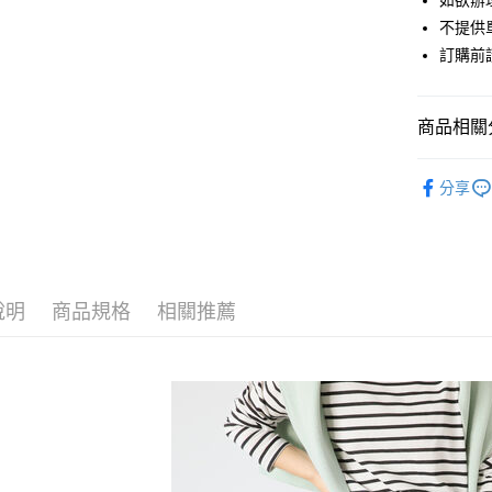
如欲辦
匯豐（
街口支付
不提供單
聯邦商
訂購前
元大商
悠遊付
玉山商
台新國
Google Pa
商品相關分
台灣樂
大哥付你
Te chichi
相關說明
分享
【大哥付
SKIRT / 
AFTEE先
1.本服務
2.付款方
相關說明
Te chichi
流程，驗
【關於「A
ATM付款
完成交易
Te chichi
AFTEE
3.實際核
便利好安
說明
商品規格
相關推薦
PRICE D
4.訂單成
１．簡單
消。如遇
２．便利
運送方式
SALE ITE
無法說明
３．安心
【繳款方
SALE ITE
全家取貨
1.分期款
【「AFT
醒簡訊。
每筆NT$6
１．於結帳
2.透過簡
付」結帳
帳／街口支
全家純取
２．訂單
３．收到繳
每筆NT$6