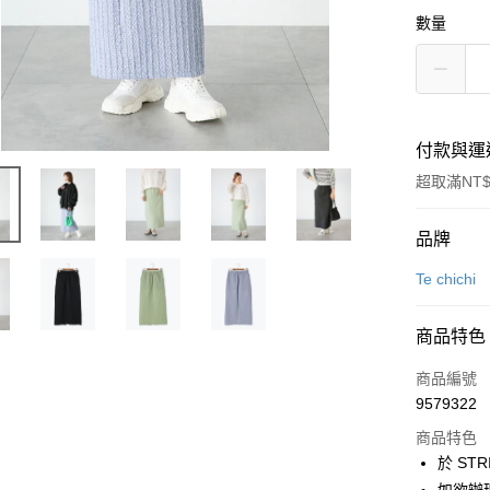
數量
付款與運
超取滿NT$
付款方式
品牌
信用卡一
Te chichi
信用卡分
商品特色
3 期 
商品編號
合作金
超商取貨
9579322
華南商
LINE Pay
上海商
商品特色
國泰世
於 STR
Apple Pay
臺灣中