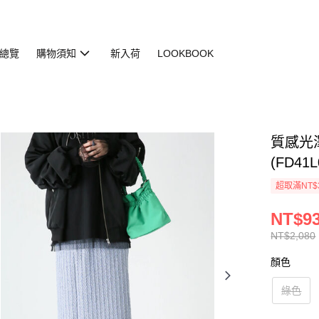
總覽
購物須知
新入荷
LOOKBOOK
質感光
(FD41L
超取滿NT$
NT$9
NT$2,080
顏色
綠色