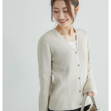
AFTEE先享後付是「在收到商品之後才付款」的支付方式。 讓您購物簡單
3.實際核准額度、可分期數及費用金額請依後續交易確認頁面所載為準。
便利好安心！
4.訂單成立30分鐘內，如未前往確認交易或遇審核未通過，訂單將自動取
１．簡單：不需註冊會員、不需綁卡、不需儲值。
運送方式
消。如遇「轉專審核」未通過狀況，表示未達大哥付你分期系統評分，恕無
２．便利：只要手機號碼，簡訊認證，即可結帳。
法說明評估內容。
３．安心：先確認商品／服務後，再付款。
全家取貨付款
【繳款方式說明】
1.分期款項不併入電信帳單，「大哥付你分期」於每月結算日後寄送繳費提
每筆NT$60，滿NT$1,500(含以上)免運費
【「AFTEE先享後付」結帳流程】
醒簡訊。
１．於結帳方式選擇「AFTEE先享後付」後，將跳轉至「AFTEE先享後付」
2.透過簡訊連結打開帳單後，可選擇「超商條碼／台灣大直營門市／銀行轉
全家純取貨
結帳頁面，進行簡訊認證並確認金額後，即可完成結帳。
帳／街口支付／iPASS MONEY」等通路繳費。
２．訂單成立數日內，您將收到繳費通知簡訊。
每筆NT$60，滿NT$1,500(含以上)免運費
３．收到繳費通知簡訊後14天內，點擊此簡訊中的連結，可透過四大超商／
【注意事項】
ATM／網路銀行／等多元方式進行付款，方視為交易完成。
萊爾富取貨付款
1.本服務係由「台灣大哥大股份有限公司」（以下簡稱本公司）所提供，讓
※ 請注意：結帳手續完成當下不需立刻繳費，但若您需要取消訂單，請聯絡
用戶於交易時，得透過本服務購買商品或服務，並由商店將買賣／分期付款
每筆NT$60，滿NT$1,500(含以上)免運費
購買商品的店家。未經商家同意取消之訂單仍視為有效，需透過AFTEE先享
買賣價金債權讓與本公司後，依約使用本公司帳單繳交帳款。
後付繳納相關費用。
2.基於同意付款使用「大哥付你分期」之契約關係目的，商店將以您的個人
萊爾富純取貨
※ 交易是否成功請以「AFTEE先享後付 」之結帳頁面顯示為準，若有關於
資料（包含姓名、電話或地址）提供予台灣大哥大進項蒐集、處理及利用，
是否繳費成功／繳費後需取消欲退款等相關疑問，請聯繫「AFTEE先享後付
每筆NT$60，滿NT$1,500(含以上)免運費
由本公司與您本人進行分期帳單所需資料之確認、核對及更正。
客戶支援中心」
https://netprotections.freshdesk.com/support/home
3.完整用戶服務條款，請詳閱以下連結：
https://oppay.tw/userRule
7-11取貨付款
【注意事項】
１．透過由恩沛科技股份有限公司提供之「AFTEE先享後付」服務完成之交
每筆NT$60，滿NT$1,500(含以上)免運費
易，需依本服務之必要範圍內提供個人資料，並將交易相關給付款項請求債
權轉讓予恩沛科技股份有限公司。
7-11純取貨
２．關於個人資料處理事宜，請瀏覽以下網址：
每筆NT$60，滿NT$1,500(含以上)免運費
https://aftee.tw/terms/#terms3