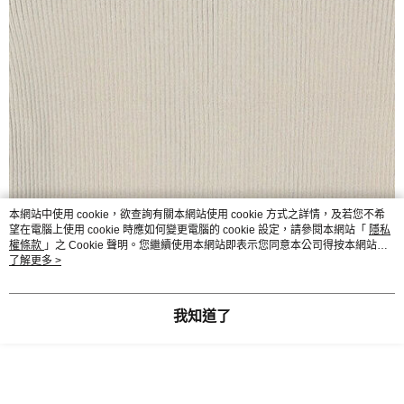
本網站中使用 cookie，欲查詢有關本網站使用 cookie 方式之詳情，及若您不希
望在電腦上使用 cookie 時應如何變更電腦的 cookie 設定，請參閱本網站「
隱私
權條款
」之 Cookie 聲明。您繼續使用本網站即表示您同意本公司得按本網站使
用條款之 Cookie 聲明使用 cookie。
了解更多 >
我知道了