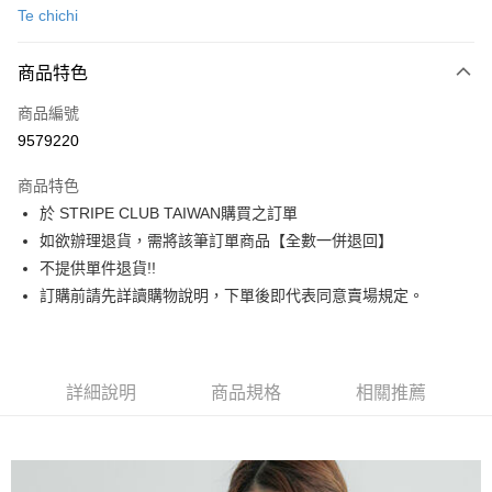
Te chichi
信用卡分期付款
3 期 0 利率 每期
NT$753
21家銀行
商品特色
合作金庫商業銀行
第一商業銀行
超商取貨付款
商品編號
華南商業銀行
彰化商業銀行
9579220
LINE Pay
上海商業儲蓄銀行
台北富邦商業銀行
國泰世華商業銀行
兆豐國際商業銀行
商品特色
Apple Pay
臺灣中小企業銀行
台中商業銀行
於 STRIPE CLUB TAIWAN購買之訂單
匯豐（台灣）商業銀行
華泰商業銀行
街口支付
如欲辦理退貨，需將該筆訂單商品【全數一併退回】
聯邦商業銀行
遠東國際商業銀行
元大商業銀行
永豐商業銀行
不提供單件退貨!!
悠遊付
玉山商業銀行
星展（台灣）商業銀行
訂購前請先詳讀購物說明，下單後即代表同意賣場規定。
台新國際商業銀行
中國信託商業銀行
Google Pay
台灣樂天信用卡公司
大哥付你分期
相關說明
詳細說明
商品規格
相關推薦
【大哥付你分期使用說明】
AFTEE先享後付
1.本服務由台灣大哥大提供，台灣大哥大用戶可立即使用無須另外申請。
2.付款方式選擇「大哥付你分期」，訂單成立後會自動跳轉到大哥付的交易
相關說明
流程，驗證手機門號後，選擇欲分期的期數、繳款截止日，確認付款後即完
【關於「AFTEE先享後付」】
成交易。
ATM付款