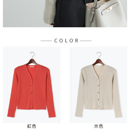
３．未成年的使用者請事先徵得法定代理人或監護人之同意方可使用
宅配
「AFTEE先享後付」，若未經同意申辦者引起之損失，本公司不負相關責
任。
每筆NT$90，滿NT$1,500(含以上)免運費
４．使用「AFTEE先享後付」時，將依據個別帳號之用戶狀況，依本公司即
時審查核予不同之上限額度；若仍有額度不足之情形，本公司將視審查結果
請求用戶進行身份認證。
５．嚴禁一人註冊多個帳號或使用他人資訊註冊。若發現惡意使用之情形，
恩沛科技股份有限公司將有權停止該用戶之使用額度並採取法律行動。