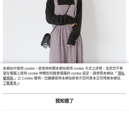
本網站中使用 cookie，欲查詢有關本網站使用 cookie 方式之詳情，及若您不希
望在電腦上使用 cookie 時應如何變更電腦的 cookie 設定，請參閱本網站「
隱私
權條款
」之 Cookie 聲明。您繼續使用本網站即表示您同意本公司得按本網站使
用條款之 Cookie 聲明使用 cookie。
了解更多 >
我知道了