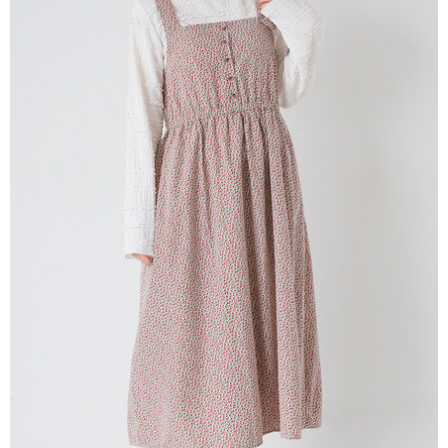
便利好安心！
4.訂單成立30分鐘內，如未前往確認交易或遇審核未通過，訂單將自動取
１．簡單：不需註冊會員、不需綁卡、不需儲值。
運送方式
消。如遇「轉專審核」未通過狀況，表示未達大哥付你分期系統評分，恕無
２．便利：只要手機號碼，簡訊認證，即可結帳。
法說明評估內容。
３．安心：先確認商品／服務後，再付款。
全家取貨付款
【繳款方式說明】
1.分期款項不併入電信帳單，「大哥付你分期」於每月結算日後寄送繳費提
每筆NT$60，滿NT$388(含以上)免運費
【「AFTEE先享後付」結帳流程】
醒簡訊。
１．於結帳方式選擇「AFTEE先享後付」後，將跳轉至「AFTEE先享後付」
2.透過簡訊連結打開帳單後，可選擇「超商條碼／台灣大直營門市／銀行轉
全家純取貨
結帳頁面，進行簡訊認證並確認金額後，即可完成結帳。
帳／街口支付／iPASS MONEY」等通路繳費。
２．訂單成立數日內，您將收到繳費通知簡訊。
每筆NT$60，滿NT$388(含以上)免運費
３．收到繳費通知簡訊後14天內，點擊此簡訊中的連結，可透過四大超商／
【注意事項】
ATM／網路銀行／等多元方式進行付款，方視為交易完成。
萊爾富取貨付款
1.本服務係由「台灣大哥大股份有限公司」（以下簡稱本公司）所提供，讓
※ 請注意：結帳手續完成當下不需立刻繳費，但若您需要取消訂單，請聯絡
用戶於交易時，得透過本服務購買商品或服務，並由商店將買賣／分期付款
每筆NT$60，滿NT$888(含以上)免運費
購買商品的店家。未經商家同意取消之訂單仍視為有效，需透過AFTEE先享
買賣價金債權讓與本公司後，依約使用本公司帳單繳交帳款。
後付繳納相關費用。
2.基於同意付款使用「大哥付你分期」之契約關係目的，商店將以您的個人
萊爾富純取貨
※ 交易是否成功請以「AFTEE先享後付 」之結帳頁面顯示為準，若有關於
資料（包含姓名、電話或地址）提供予台灣大哥大進項蒐集、處理及利用，
是否繳費成功／繳費後需取消欲退款等相關疑問，請聯繫「AFTEE先享後付
每筆NT$60，滿NT$888(含以上)免運費
由本公司與您本人進行分期帳單所需資料之確認、核對及更正。
客戶支援中心」
https://netprotections.freshdesk.com/support/home
3.完整用戶服務條款，請詳閱以下連結：
https://oppay.tw/userRule
7-11取貨付款
【注意事項】
１．透過由恩沛科技股份有限公司提供之「AFTEE先享後付」服務完成之交
每筆NT$60，滿NT$888(含以上)免運費
易，需依本服務之必要範圍內提供個人資料，並將交易相關給付款項請求債
權轉讓予恩沛科技股份有限公司。
7-11純取貨
２．關於個人資料處理事宜，請瀏覽以下網址：
每筆NT$60，滿NT$888(含以上)免運費
https://aftee.tw/terms/#terms3
３．未成年的使用者請事先徵得法定代理人或監護人之同意方可使用