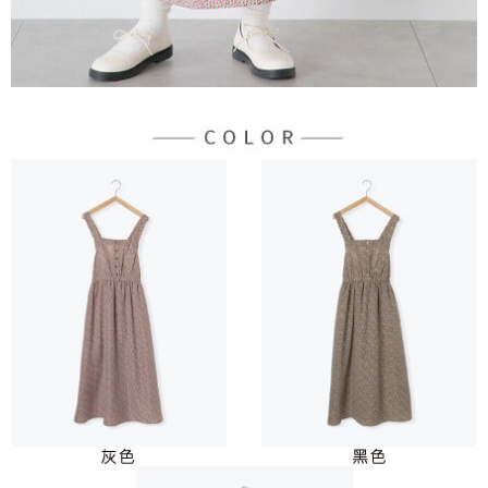
宅配
「AFTEE先享後付」，若未經同意申辦者引起之損失，本公司不負相關責
任。
每筆NT$90，滿NT$888(含以上)免運費
４．使用「AFTEE先享後付」時，將依據個別帳號之用戶狀況，依本公司即
時審查核予不同之上限額度；若仍有額度不足之情形，本公司將視審查結果
請求用戶進行身份認證。
５．嚴禁一人註冊多個帳號或使用他人資訊註冊。若發現惡意使用之情形，
恩沛科技股份有限公司將有權停止該用戶之使用額度並採取法律行動。