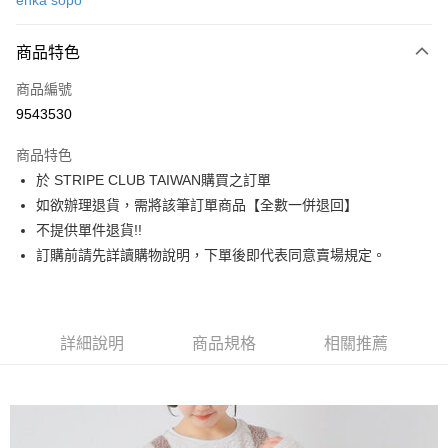
ehka sopo
信用卡分期付款
3 期 0 利率 每期
NT$846
21家銀行
商品特色
合作金庫商業銀行
第一商業銀行
超商取貨付款
商品編號
華南商業銀行
彰化商業銀行
9543530
LINE Pay
上海商業儲蓄銀行
台北富邦商業銀行
國泰世華商業銀行
兆豐國際商業銀行
商品特色
Apple Pay
臺灣中小企業銀行
台中商業銀行
於 STRIPE CLUB TAIWAN購買之訂單
匯豐（台灣）商業銀行
華泰商業銀行
街口支付
如欲辦理退貨，需將該筆訂單商品【全數一併退回】
聯邦商業銀行
遠東國際商業銀行
元大商業銀行
永豐商業銀行
不提供單件退貨!!
悠遊付
玉山商業銀行
星展（台灣）商業銀行
訂購前請先詳讀購物說明，下單後即代表同意賣場規定。
台新國際商業銀行
中國信託商業銀行
Google Pay
台灣樂天信用卡公司
大哥付你分期
相關說明
詳細說明
商品規格
相關推薦
【大哥付你分期使用說明】
AFTEE先享後付
1.本服務由台灣大哥大提供，台灣大哥大用戶可立即使用無須另外申請。
2.付款方式選擇「大哥付你分期」，訂單成立後會自動跳轉到大哥付的交易
相關說明
流程，驗證手機門號後，選擇欲分期的期數、繳款截止日，確認付款後即完
【關於「AFTEE先享後付」】
成交易。
ATM付款
AFTEE先享後付是「在收到商品之後才付款」的支付方式。 讓您購物簡單
3.實際核准額度、可分期數及費用金額請依後續交易確認頁面所載為準。