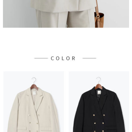
３．未成年的使用者請事先徵得法定代理人或監護人之同意方可使用
宅配
「AFTEE先享後付」，若未經同意申辦者引起之損失，本公司不負相關責
任。
每筆NT$90，滿NT$888(含以上)免運費
４．使用「AFTEE先享後付」時，將依據個別帳號之用戶狀況，依本公司即
時審查核予不同之上限額度；若仍有額度不足之情形，本公司將視審查結果
請求用戶進行身份認證。
５．嚴禁一人註冊多個帳號或使用他人資訊註冊。若發現惡意使用之情形，
恩沛科技股份有限公司將有權停止該用戶之使用額度並採取法律行動。