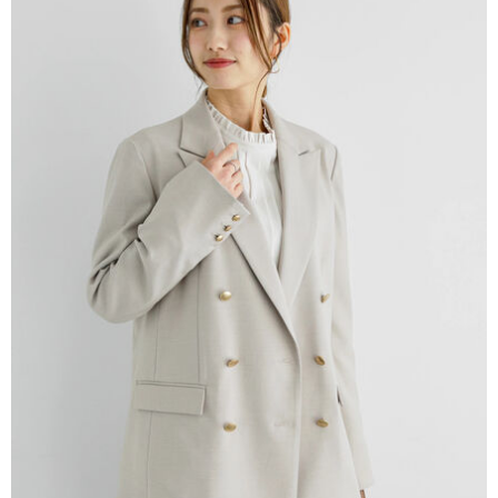
AFTEE先享後付是「在收到商品之後才付款」的支付方式。 讓您購物簡單
3.實際核准額度、可分期數及費用金額請依後續交易確認頁面所載為準。
便利好安心！
4.訂單成立30分鐘內，如未前往確認交易或遇審核未通過，訂單將自動取
１．簡單：不需註冊會員、不需綁卡、不需儲值。
運送方式
消。如遇「轉專審核」未通過狀況，表示未達大哥付你分期系統評分，恕無
２．便利：只要手機號碼，簡訊認證，即可結帳。
法說明評估內容。
３．安心：先確認商品／服務後，再付款。
全家取貨付款
【繳款方式說明】
1.分期款項不併入電信帳單，「大哥付你分期」於每月結算日後寄送繳費提
每筆NT$60，滿NT$388(含以上)免運費
【「AFTEE先享後付」結帳流程】
醒簡訊。
１．於結帳方式選擇「AFTEE先享後付」後，將跳轉至「AFTEE先享後付」
2.透過簡訊連結打開帳單後，可選擇「超商條碼／台灣大直營門市／銀行轉
全家純取貨
結帳頁面，進行簡訊認證並確認金額後，即可完成結帳。
帳／街口支付／iPASS MONEY」等通路繳費。
２．訂單成立數日內，您將收到繳費通知簡訊。
每筆NT$60，滿NT$388(含以上)免運費
３．收到繳費通知簡訊後14天內，點擊此簡訊中的連結，可透過四大超商／
【注意事項】
ATM／網路銀行／等多元方式進行付款，方視為交易完成。
萊爾富取貨付款
1.本服務係由「台灣大哥大股份有限公司」（以下簡稱本公司）所提供，讓
※ 請注意：結帳手續完成當下不需立刻繳費，但若您需要取消訂單，請聯絡
用戶於交易時，得透過本服務購買商品或服務，並由商店將買賣／分期付款
每筆NT$60，滿NT$888(含以上)免運費
購買商品的店家。未經商家同意取消之訂單仍視為有效，需透過AFTEE先享
買賣價金債權讓與本公司後，依約使用本公司帳單繳交帳款。
後付繳納相關費用。
2.基於同意付款使用「大哥付你分期」之契約關係目的，商店將以您的個人
萊爾富純取貨
※ 交易是否成功請以「AFTEE先享後付 」之結帳頁面顯示為準，若有關於
資料（包含姓名、電話或地址）提供予台灣大哥大進項蒐集、處理及利用，
是否繳費成功／繳費後需取消欲退款等相關疑問，請聯繫「AFTEE先享後付
每筆NT$60，滿NT$888(含以上)免運費
由本公司與您本人進行分期帳單所需資料之確認、核對及更正。
客戶支援中心」
https://netprotections.freshdesk.com/support/home
3.完整用戶服務條款，請詳閱以下連結：
https://oppay.tw/userRule
7-11取貨付款
【注意事項】
１．透過由恩沛科技股份有限公司提供之「AFTEE先享後付」服務完成之交
每筆NT$60，滿NT$888(含以上)免運費
易，需依本服務之必要範圍內提供個人資料，並將交易相關給付款項請求債
權轉讓予恩沛科技股份有限公司。
7-11純取貨
２．關於個人資料處理事宜，請瀏覽以下網址：
每筆NT$60，滿NT$888(含以上)免運費
https://aftee.tw/terms/#terms3