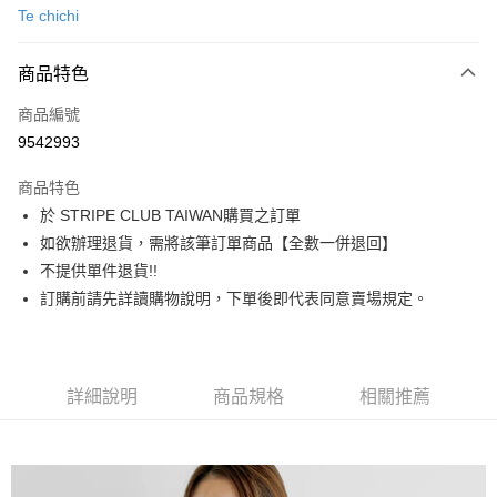
Te chichi
信用卡分期付款
3 期 0 利率 每期
NT$2,140
21家銀行
商品特色
合作金庫商業銀行
第一商業銀行
超商取貨付款
商品編號
華南商業銀行
彰化商業銀行
9542993
LINE Pay
上海商業儲蓄銀行
台北富邦商業銀行
國泰世華商業銀行
兆豐國際商業銀行
商品特色
Apple Pay
臺灣中小企業銀行
台中商業銀行
於 STRIPE CLUB TAIWAN購買之訂單
匯豐（台灣）商業銀行
華泰商業銀行
街口支付
如欲辦理退貨，需將該筆訂單商品【全數一併退回】
聯邦商業銀行
遠東國際商業銀行
元大商業銀行
永豐商業銀行
不提供單件退貨!!
悠遊付
玉山商業銀行
星展（台灣）商業銀行
訂購前請先詳讀購物說明，下單後即代表同意賣場規定。
台新國際商業銀行
中國信託商業銀行
Google Pay
台灣樂天信用卡公司
大哥付你分期
相關說明
詳細說明
商品規格
相關推薦
【大哥付你分期使用說明】
AFTEE先享後付
1.本服務由台灣大哥大提供，台灣大哥大用戶可立即使用無須另外申請。
2.付款方式選擇「大哥付你分期」，訂單成立後會自動跳轉到大哥付的交易
相關說明
流程，驗證手機門號後，選擇欲分期的期數、繳款截止日，確認付款後即完
【關於「AFTEE先享後付」】
成交易。
ATM付款