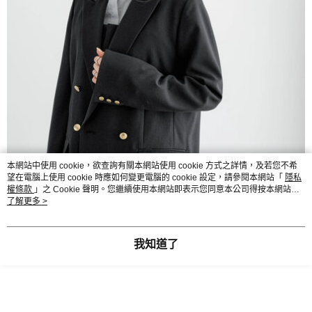
本網站中使用 cookie，欲查詢有關本網站使用 cookie 方式之詳情，及若您不希
望在電腦上使用 cookie 時應如何變更電腦的 cookie 設定，請參閱本網站「
隱私
權條款
」之 Cookie 聲明。您繼續使用本網站即表示您同意本公司得按本網站使
用條款之 Cookie 聲明使用 cookie。
了解更多 >
我知道了