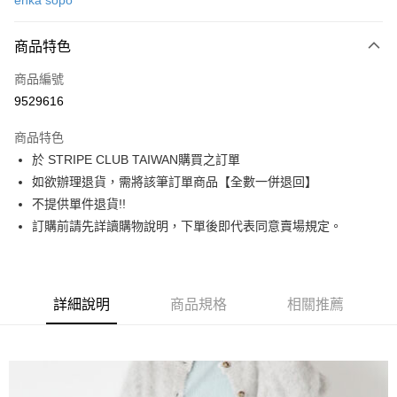
ehka sopo
信用卡分期付款
3 期 0 利率 每期
NT$910
21家銀行
商品特色
合作金庫商業銀行
第一商業銀行
超商取貨付款
商品編號
華南商業銀行
彰化商業銀行
9529616
LINE Pay
上海商業儲蓄銀行
台北富邦商業銀行
國泰世華商業銀行
兆豐國際商業銀行
商品特色
Apple Pay
臺灣中小企業銀行
台中商業銀行
於 STRIPE CLUB TAIWAN購買之訂單
匯豐（台灣）商業銀行
華泰商業銀行
街口支付
如欲辦理退貨，需將該筆訂單商品【全數一併退回】
聯邦商業銀行
遠東國際商業銀行
元大商業銀行
永豐商業銀行
不提供單件退貨!!
悠遊付
玉山商業銀行
星展（台灣）商業銀行
訂購前請先詳讀購物說明，下單後即代表同意賣場規定。
台新國際商業銀行
中國信託商業銀行
Google Pay
台灣樂天信用卡公司
大哥付你分期
相關說明
詳細說明
商品規格
相關推薦
【大哥付你分期使用說明】
AFTEE先享後付
1.本服務由台灣大哥大提供，台灣大哥大用戶可立即使用無須另外申請。
2.付款方式選擇「大哥付你分期」，訂單成立後會自動跳轉到大哥付的交易
相關說明
流程，驗證手機門號後，選擇欲分期的期數、繳款截止日，確認付款後即完
【關於「AFTEE先享後付」】
成交易。
ATM付款
AFTEE先享後付是「在收到商品之後才付款」的支付方式。 讓您購物簡單
3.實際核准額度、可分期數及費用金額請依後續交易確認頁面所載為準。