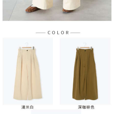
宅配
「AFTEE先享後付」，若未經同意申辦者引起之損失，本公司不負相關責
任。
每筆NT$90，滿NT$1,500(含以上)免運費
４．使用「AFTEE先享後付」時，將依據個別帳號之用戶狀況，依本公司即
時審查核予不同之上限額度；若仍有額度不足之情形，本公司將視審查結果
請求用戶進行身份認證。
５．嚴禁一人註冊多個帳號或使用他人資訊註冊。若發現惡意使用之情形，
恩沛科技股份有限公司將有權停止該用戶之使用額度並採取法律行動。