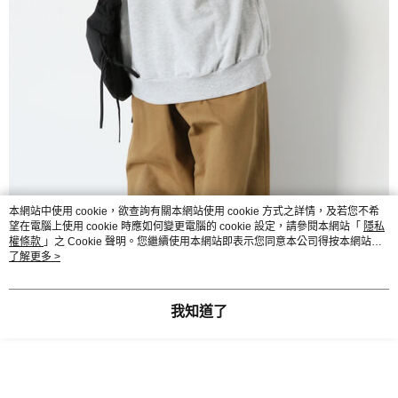
本網站中使用 cookie，欲查詢有關本網站使用 cookie 方式之詳情，及若您不希
望在電腦上使用 cookie 時應如何變更電腦的 cookie 設定，請參閱本網站「
隱私
權條款
」之 Cookie 聲明。您繼續使用本網站即表示您同意本公司得按本網站使
用條款之 Cookie 聲明使用 cookie。
了解更多 >
我知道了