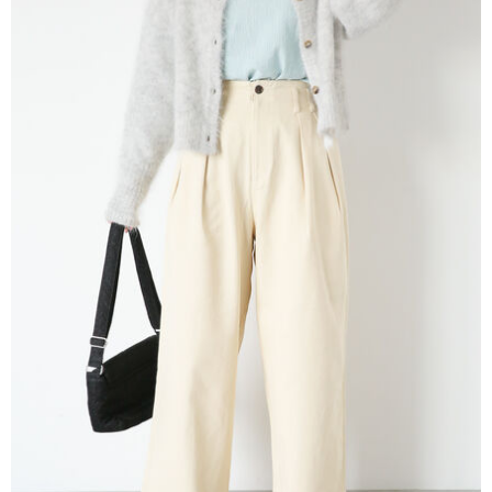
便利好安心！
4.訂單成立30分鐘內，如未前往確認交易或遇審核未通過，訂單將自動取
１．簡單：不需註冊會員、不需綁卡、不需儲值。
運送方式
消。如遇「轉專審核」未通過狀況，表示未達大哥付你分期系統評分，恕無
２．便利：只要手機號碼，簡訊認證，即可結帳。
法說明評估內容。
３．安心：先確認商品／服務後，再付款。
全家取貨付款
【繳款方式說明】
1.分期款項不併入電信帳單，「大哥付你分期」於每月結算日後寄送繳費提
每筆NT$60，滿NT$1,500(含以上)免運費
【「AFTEE先享後付」結帳流程】
醒簡訊。
１．於結帳方式選擇「AFTEE先享後付」後，將跳轉至「AFTEE先享後付」
2.透過簡訊連結打開帳單後，可選擇「超商條碼／台灣大直營門市／銀行轉
全家純取貨
結帳頁面，進行簡訊認證並確認金額後，即可完成結帳。
帳／街口支付／iPASS MONEY」等通路繳費。
２．訂單成立數日內，您將收到繳費通知簡訊。
每筆NT$60，滿NT$1,500(含以上)免運費
３．收到繳費通知簡訊後14天內，點擊此簡訊中的連結，可透過四大超商／
【注意事項】
ATM／網路銀行／等多元方式進行付款，方視為交易完成。
萊爾富取貨付款
1.本服務係由「台灣大哥大股份有限公司」（以下簡稱本公司）所提供，讓
※ 請注意：結帳手續完成當下不需立刻繳費，但若您需要取消訂單，請聯絡
用戶於交易時，得透過本服務購買商品或服務，並由商店將買賣／分期付款
每筆NT$60，滿NT$1,500(含以上)免運費
購買商品的店家。未經商家同意取消之訂單仍視為有效，需透過AFTEE先享
買賣價金債權讓與本公司後，依約使用本公司帳單繳交帳款。
後付繳納相關費用。
2.基於同意付款使用「大哥付你分期」之契約關係目的，商店將以您的個人
萊爾富純取貨
※ 交易是否成功請以「AFTEE先享後付 」之結帳頁面顯示為準，若有關於
資料（包含姓名、電話或地址）提供予台灣大哥大進項蒐集、處理及利用，
是否繳費成功／繳費後需取消欲退款等相關疑問，請聯繫「AFTEE先享後付
每筆NT$60，滿NT$1,500(含以上)免運費
由本公司與您本人進行分期帳單所需資料之確認、核對及更正。
客戶支援中心」
https://netprotections.freshdesk.com/support/home
3.完整用戶服務條款，請詳閱以下連結：
https://oppay.tw/userRule
7-11取貨付款
【注意事項】
１．透過由恩沛科技股份有限公司提供之「AFTEE先享後付」服務完成之交
每筆NT$60，滿NT$1,500(含以上)免運費
易，需依本服務之必要範圍內提供個人資料，並將交易相關給付款項請求債
權轉讓予恩沛科技股份有限公司。
7-11純取貨
２．關於個人資料處理事宜，請瀏覽以下網址：
每筆NT$60，滿NT$1,500(含以上)免運費
https://aftee.tw/terms/#terms3
３．未成年的使用者請事先徵得法定代理人或監護人之同意方可使用