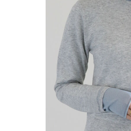
【注意事
／ATM／
1.本服務
※ 請注意
萊爾富取
用戶於交
絡購買商品
款買賣價
先享後付
每筆NT$6
2.基於同
※ 交易是
資料（包
是否繳費成
萊爾富純
用，由本
付客戶支
每筆NT$6
3.完整用
【注意事
7-11取貨
１．透過由
交易，需
每筆NT$6
求債權轉
２．關於
7-11純取
https://aft
每筆NT$6
３．未成
「AFTE
宅配
任。
４．使用「
每筆NT$9
即時審查
結果請求
５．嚴禁
形，恩沛
動。