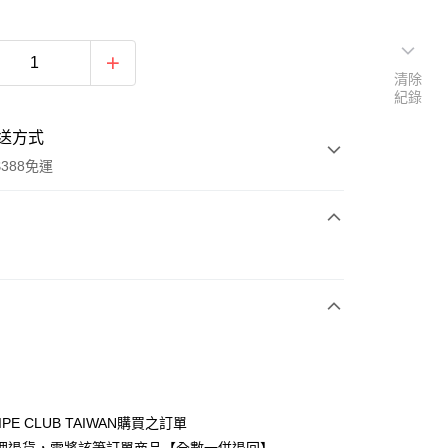
清除
紀錄
送方式
388免運
次付款
期付款
0 利率 每期
NT$970
21家銀行
庫商業銀行
第一商業銀行
付款
業銀行
彰化商業銀行
業儲蓄銀行
台北富邦商業銀行
華商業銀行
兆豐國際商業銀行
IPE CLUB TAIWAN購買之訂單
小企業銀行
台中商業銀行