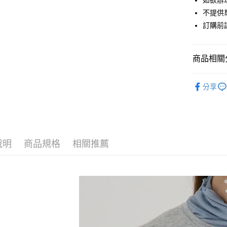
如欲辦
匯豐（
街口支付
不提供單
聯邦商
訂購前
元大商
悠遊付
玉山商
台新國
Google Pa
商品相關分
台灣樂
大哥付你
Te chichi
相關說明
分享
【大哥付
OUTER /
AFTEE先
1.本服務
2.付款方
相關說明
Te chichi
流程，驗
【關於「A
ATM付款
完成交易
PRICE D
AFTEE
3.實際核
便利好安
說明
商品規格
相關推薦
SALE ITE
4.訂單成
１．簡單
消。如遇
２．便利
運送方式
SALE ITE
無法說明
３．安心
【繳款方
全家取貨
1.分期款
【「AFT
醒簡訊。
每筆NT$6
１．於結帳
2.透過簡
付」結帳
帳／街口支
全家純取
２．訂單
３．收到繳
每筆NT$6