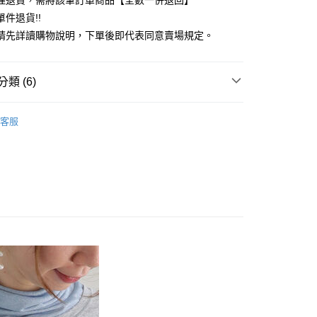
理退貨，需將該筆訂單商品【全數一併退回】
台灣）商業銀行
華泰商業銀行
件退貨!!
業銀行
遠東國際商業銀行
請先詳讀購物說明，下單後即代表同意賣場規定。
業銀行
永豐商業銀行
業銀行
星展（台灣）商業銀行
際商業銀行
中國信託商業銀行
y
類 (6)
天信用卡公司
分期
OUTER / 外套
客服
你分期使用說明】
 外套
享後付
由台灣大哥大提供，台灣大哥大用戶可立即使用無須另外申請。
式選擇「大哥付你分期」，訂單成立後會自動跳轉到大哥付的交易
ALL ITEMS
證手機門號後，選擇欲分期的期數、繳款截止日，確認付款後即
FTEE先享後付」】
。
OWN
Te chichi
先享後付是「在收到商品之後才付款」的支付方式。 讓您購物簡單
准額度、可分期數及費用金額請依後續交易確認頁面所載為準。
心！
MS
單筆滿$888現抵$88
立30分鐘內，如未前往確認交易或遇審核未通過，訂單將自動取
：不需註冊會員、不需綁卡、不需儲值。
「轉專審核」未通過狀況，表示未達大哥付你分期系統評分，恕
：只要手機號碼，簡訊認證，即可結帳。
MS
WEB限定 ➯ 45折
評估內容。
：先確認商品／服務後，再付款。
式說明】
付款
項不併入電信帳單，「大哥付你分期」於每月結算日後寄送繳費提
EE先享後付」結帳流程】
0，滿NT$388(含以上)免運費
方式選擇「AFTEE先享後付」後，將跳轉至「AFTEE先享後
訊連結打開帳單後，可選擇「超商條碼／台灣大直營門市／銀行轉
頁面，進行簡訊認證並確認金額後，即可完成結帳。
付／iPASS MONEY」等通路繳費。
貨
成立數日內，您將收到繳費通知簡訊。
費通知簡訊後14天內，點擊此簡訊中的連結，可透過四大超商
0，滿NT$388(含以上)免運費