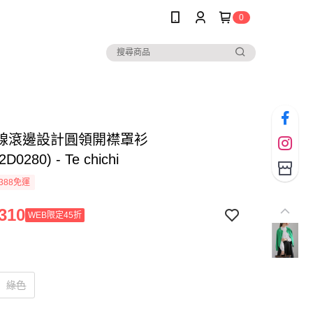
0
線滾邊設計圓領開襟罩衫
D0280) - Te chichi
388免運
310
WEB限定45折
綠色