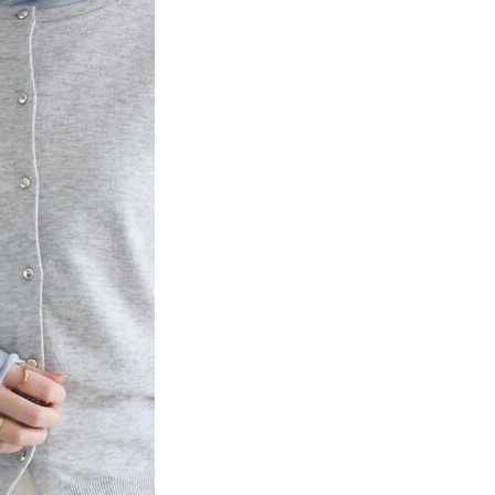
項】
網路銀行／等多元方式進行付款，方視為交易完成。
係由「台灣大哥大股份有限公司」（以下簡稱本公司）所提供，讓
：結帳手續完成當下不需立刻繳費，但若您需要取消訂單，請聯
貨付款
易時，得透過本服務購買商品或服務，並由商店將買賣／分期付
的店家。未經商家同意取消之訂單仍視為有效，需透過AFTEE
金債權讓與本公司後，依約使用本公司帳單繳交帳款。
繳納相關費用。
0，滿NT$888(含以上)免運費
意付款使用「大哥付你分期」之契約關係目的，商店將以您的個人
否成功請以「AFTEE先享後付 」之結帳頁面顯示為準，若有關於
含姓名、電話或地址）提供予台灣大哥大進項蒐集、處理及利
功／繳費後需取消欲退款等相關疑問，請聯繫「AFTEE先享後
取貨
公司與您本人進行分期帳單所需資料之確認、核對及更正。
援中心」
https://netprotections.freshdesk.com/support/home
0，滿NT$888(含以上)免運費
戶服務條款，請詳閱以下連結：
https://oppay.tw/userRule
項】
付款
恩沛科技股份有限公司提供之「AFTEE先享後付」服務完成之
依本服務之必要範圍內提供個人資料，並將交易相關給付款項請
0，滿NT$888(含以上)免運費
讓予恩沛科技股份有限公司。
個人資料處理事宜，請瀏覽以下網址：
貨
ee.tw/terms/#terms3
0，滿NT$888(含以上)免運費
年的使用者請事先徵得法定代理人或監護人之同意方可使用
E先享後付」，若未經同意申辦者引起之損失，本公司不負相關責
AFTEE先享後付」時，將依據個別帳號之用戶狀況，依本公司
0，滿NT$888(含以上)免運費
核予不同之上限額度；若仍有額度不足之情形，本公司將視審查
用戶進行身份認證。
一人註冊多個帳號或使用他人資訊註冊。若發現惡意使用之情
科技股份有限公司將有權停止該用戶之使用額度並採取法律行