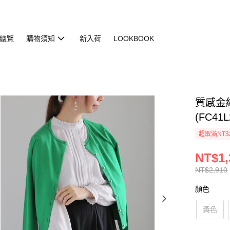
總覽
購物須知
新入荷
LOOKBOOK
質感金
(FC41L2
超取滿NT$
NT$1,
NT$2,910
顏色
黃色