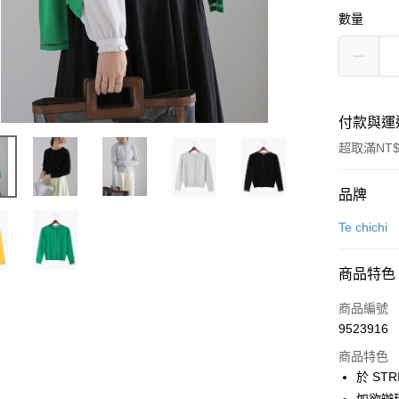
數量
付款與運
超取滿NT$
付款方式
品牌
信用卡一
Te chichi
信用卡分
商品特色
3 期 
商品編號
合作金
超商取貨
9523916
華南商
LINE Pay
上海商
商品特色
國泰世
於 STR
Apple Pay
臺灣中