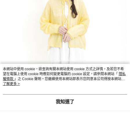
本網站中使用 cookie，欲查詢有關本網站使用 cookie 方式之詳情，及若您不希
望在電腦上使用 cookie 時應如何變更電腦的 cookie 設定，請參閱本網站「
隱私
權條款
」之 Cookie 聲明。您繼續使用本網站即表示您同意本公司得按本網站使
用條款之 Cookie 聲明使用 cookie。
了解更多 >
我知道了