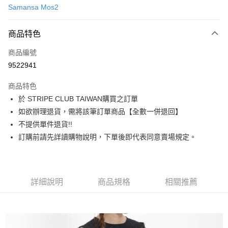
Samansa Mos2
信用卡分期付款
3 期 0 利率 每期
NT$1,370
21家銀行
商品特色
合作金庫商業銀行
第一商業銀行
超商取貨付款
商品編號
華南商業銀行
彰化商業銀行
9522941
LINE Pay
上海商業儲蓄銀行
台北富邦商業銀行
國泰世華商業銀行
兆豐國際商業銀行
商品特色
Apple Pay
臺灣中小企業銀行
台中商業銀行
於 STRIPE CLUB TAIWAN購買之訂單
匯豐（台灣）商業銀行
華泰商業銀行
街口支付
如欲辦理退貨，需將該筆訂單商品【全數一併退回】
聯邦商業銀行
遠東國際商業銀行
元大商業銀行
永豐商業銀行
不提供單件退貨!!
悠遊付
玉山商業銀行
星展（台灣）商業銀行
訂購前請先詳讀購物說明，下單後即代表同意賣場規定。
台新國際商業銀行
中國信託商業銀行
Google Pay
台灣樂天信用卡公司
大哥付你分期
相關說明
詳細說明
商品規格
相關推薦
【大哥付你分期使用說明】
AFTEE先享後付
1.本服務由台灣大哥大提供，台灣大哥大用戶可立即使用無須另外申請。
2.付款方式選擇「大哥付你分期」，訂單成立後會自動跳轉到大哥付的交易
相關說明
流程，驗證手機門號後，選擇欲分期的期數、繳款截止日，確認付款後即完
【關於「AFTEE先享後付」】
成交易。
ATM付款