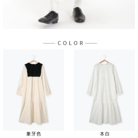
３．未成年的使用者請事先徵得法定代理人或監護人之同意方可使用
宅配
「AFTEE先享後付」，若未經同意申辦者引起之損失，本公司不負相關責
任。
每筆NT$90，滿NT$888(含以上)免運費
４．使用「AFTEE先享後付」時，將依據個別帳號之用戶狀況，依本公司即
時審查核予不同之上限額度；若仍有額度不足之情形，本公司將視審查結果
請求用戶進行身份認證。
５．嚴禁一人註冊多個帳號或使用他人資訊註冊。若發現惡意使用之情形，
恩沛科技股份有限公司將有權停止該用戶之使用額度並採取法律行動。