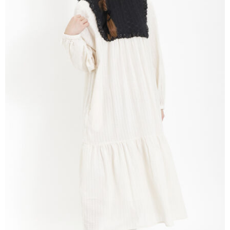
AFTEE先享後付是「在收到商品之後才付款」的支付方式。 讓您購物簡單
3.實際核准額度、可分期數及費用金額請依後續交易確認頁面所載為準。
便利好安心！
4.訂單成立30分鐘內，如未前往確認交易或遇審核未通過，訂單將自動取
１．簡單：不需註冊會員、不需綁卡、不需儲值。
運送方式
消。如遇「轉專審核」未通過狀況，表示未達大哥付你分期系統評分，恕無
２．便利：只要手機號碼，簡訊認證，即可結帳。
法說明評估內容。
３．安心：先確認商品／服務後，再付款。
全家取貨付款
【繳款方式說明】
1.分期款項不併入電信帳單，「大哥付你分期」於每月結算日後寄送繳費提
每筆NT$60，滿NT$388(含以上)免運費
【「AFTEE先享後付」結帳流程】
醒簡訊。
１．於結帳方式選擇「AFTEE先享後付」後，將跳轉至「AFTEE先享後付」
2.透過簡訊連結打開帳單後，可選擇「超商條碼／台灣大直營門市／銀行轉
全家純取貨
結帳頁面，進行簡訊認證並確認金額後，即可完成結帳。
帳／街口支付／iPASS MONEY」等通路繳費。
２．訂單成立數日內，您將收到繳費通知簡訊。
每筆NT$60，滿NT$388(含以上)免運費
３．收到繳費通知簡訊後14天內，點擊此簡訊中的連結，可透過四大超商／
【注意事項】
ATM／網路銀行／等多元方式進行付款，方視為交易完成。
萊爾富取貨付款
1.本服務係由「台灣大哥大股份有限公司」（以下簡稱本公司）所提供，讓
※ 請注意：結帳手續完成當下不需立刻繳費，但若您需要取消訂單，請聯絡
用戶於交易時，得透過本服務購買商品或服務，並由商店將買賣／分期付款
每筆NT$60，滿NT$888(含以上)免運費
購買商品的店家。未經商家同意取消之訂單仍視為有效，需透過AFTEE先享
買賣價金債權讓與本公司後，依約使用本公司帳單繳交帳款。
後付繳納相關費用。
2.基於同意付款使用「大哥付你分期」之契約關係目的，商店將以您的個人
萊爾富純取貨
※ 交易是否成功請以「AFTEE先享後付 」之結帳頁面顯示為準，若有關於
資料（包含姓名、電話或地址）提供予台灣大哥大進項蒐集、處理及利用，
是否繳費成功／繳費後需取消欲退款等相關疑問，請聯繫「AFTEE先享後付
每筆NT$60，滿NT$888(含以上)免運費
由本公司與您本人進行分期帳單所需資料之確認、核對及更正。
客戶支援中心」
https://netprotections.freshdesk.com/support/home
3.完整用戶服務條款，請詳閱以下連結：
https://oppay.tw/userRule
7-11取貨付款
【注意事項】
１．透過由恩沛科技股份有限公司提供之「AFTEE先享後付」服務完成之交
每筆NT$60，滿NT$888(含以上)免運費
易，需依本服務之必要範圍內提供個人資料，並將交易相關給付款項請求債
權轉讓予恩沛科技股份有限公司。
7-11純取貨
２．關於個人資料處理事宜，請瀏覽以下網址：
每筆NT$60，滿NT$888(含以上)免運費
https://aftee.tw/terms/#terms3