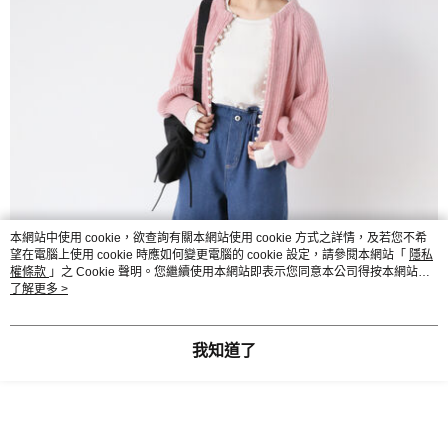
本網站中使用 cookie，欲查詢有關本網站使用 cookie 方式之詳情，及若您不希
望在電腦上使用 cookie 時應如何變更電腦的 cookie 設定，請參閱本網站「
隱私
權條款
」之 Cookie 聲明。您繼續使用本網站即表示您同意本公司得按本網站使
用條款之 Cookie 聲明使用 cookie。
了解更多 >
我知道了