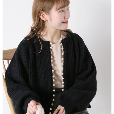
便利好安心！
4.訂單成立30分鐘內，如未前往確認交易或遇審核未通過，訂單將自動取
１．簡單：不需註冊會員、不需綁卡、不需儲值。
運送方式
消。如遇「轉專審核」未通過狀況，表示未達大哥付你分期系統評分，恕無
２．便利：只要手機號碼，簡訊認證，即可結帳。
法說明評估內容。
３．安心：先確認商品／服務後，再付款。
全家取貨付款
【繳款方式說明】
1.分期款項不併入電信帳單，「大哥付你分期」於每月結算日後寄送繳費提
每筆NT$60，滿NT$388(含以上)免運費
【「AFTEE先享後付」結帳流程】
醒簡訊。
１．於結帳方式選擇「AFTEE先享後付」後，將跳轉至「AFTEE先享後付」
2.透過簡訊連結打開帳單後，可選擇「超商條碼／台灣大直營門市／銀行轉
全家純取貨
結帳頁面，進行簡訊認證並確認金額後，即可完成結帳。
帳／街口支付／iPASS MONEY」等通路繳費。
２．訂單成立數日內，您將收到繳費通知簡訊。
每筆NT$60，滿NT$388(含以上)免運費
３．收到繳費通知簡訊後14天內，點擊此簡訊中的連結，可透過四大超商／
【注意事項】
ATM／網路銀行／等多元方式進行付款，方視為交易完成。
萊爾富取貨付款
1.本服務係由「台灣大哥大股份有限公司」（以下簡稱本公司）所提供，讓
※ 請注意：結帳手續完成當下不需立刻繳費，但若您需要取消訂單，請聯絡
用戶於交易時，得透過本服務購買商品或服務，並由商店將買賣／分期付款
每筆NT$60，滿NT$888(含以上)免運費
購買商品的店家。未經商家同意取消之訂單仍視為有效，需透過AFTEE先享
買賣價金債權讓與本公司後，依約使用本公司帳單繳交帳款。
後付繳納相關費用。
2.基於同意付款使用「大哥付你分期」之契約關係目的，商店將以您的個人
萊爾富純取貨
※ 交易是否成功請以「AFTEE先享後付 」之結帳頁面顯示為準，若有關於
資料（包含姓名、電話或地址）提供予台灣大哥大進項蒐集、處理及利用，
是否繳費成功／繳費後需取消欲退款等相關疑問，請聯繫「AFTEE先享後付
每筆NT$60，滿NT$888(含以上)免運費
由本公司與您本人進行分期帳單所需資料之確認、核對及更正。
客戶支援中心」
https://netprotections.freshdesk.com/support/home
3.完整用戶服務條款，請詳閱以下連結：
https://oppay.tw/userRule
7-11取貨付款
【注意事項】
１．透過由恩沛科技股份有限公司提供之「AFTEE先享後付」服務完成之交
每筆NT$60，滿NT$888(含以上)免運費
易，需依本服務之必要範圍內提供個人資料，並將交易相關給付款項請求債
權轉讓予恩沛科技股份有限公司。
7-11純取貨
２．關於個人資料處理事宜，請瀏覽以下網址：
每筆NT$60，滿NT$888(含以上)免運費
https://aftee.tw/terms/#terms3
３．未成年的使用者請事先徵得法定代理人或監護人之同意方可使用