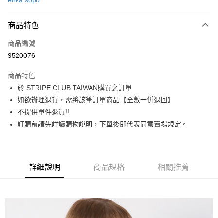
ehka sopo
信用卡分期付款
3 期 0 利率 每期
NT$910
21家銀行
商品特色
合作金庫商業銀行
第一商業銀行
超商取貨付款
商品編號
華南商業銀行
彰化商業銀行
9520076
LINE Pay
上海商業儲蓄銀行
台北富邦商業銀行
國泰世華商業銀行
兆豐國際商業銀行
商品特色
Apple Pay
臺灣中小企業銀行
台中商業銀行
於 STRIPE CLUB TAIWAN購買之訂單
匯豐（台灣）商業銀行
華泰商業銀行
街口支付
如欲辦理退貨，需將該筆訂單商品【全數一併退回】
聯邦商業銀行
遠東國際商業銀行
元大商業銀行
永豐商業銀行
不提供單件退貨!!
悠遊付
玉山商業銀行
星展（台灣）商業銀行
訂購前請先詳讀購物說明，下單後即代表同意賣場規定。
台新國際商業銀行
中國信託商業銀行
Google Pay
台灣樂天信用卡公司
大哥付你分期
相關說明
詳細說明
商品規格
相關推薦
【大哥付你分期使用說明】
AFTEE先享後付
1.本服務由台灣大哥大提供，台灣大哥大用戶可立即使用無須另外申請。
2.付款方式選擇「大哥付你分期」，訂單成立後會自動跳轉到大哥付的交易
相關說明
流程，驗證手機門號後，選擇欲分期的期數、繳款截止日，確認付款後即完
【關於「AFTEE先享後付」】
成交易。
ATM付款
AFTEE先享後付是「在收到商品之後才付款」的支付方式。 讓您購物簡單
3.實際核准額度、可分期數及費用金額請依後續交易確認頁面所載為準。