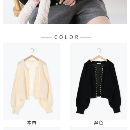
宅配
「AFTEE先享後付」，若未經同意申辦者引起之損失，本公司不負相關責
任。
每筆NT$90，滿NT$888(含以上)免運費
４．使用「AFTEE先享後付」時，將依據個別帳號之用戶狀況，依本公司即
時審查核予不同之上限額度；若仍有額度不足之情形，本公司將視審查結果
請求用戶進行身份認證。
５．嚴禁一人註冊多個帳號或使用他人資訊註冊。若發現惡意使用之情形，
恩沛科技股份有限公司將有權停止該用戶之使用額度並採取法律行動。