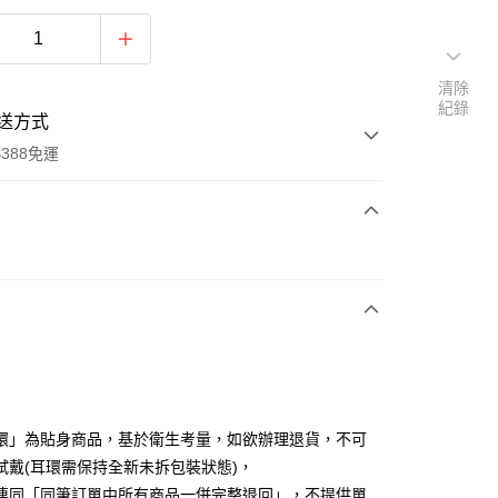
清除
紀錄
送方式
388免運
次付款
期付款
0 利率 每期
NT$103
21家銀行
庫商業銀行
第一商業銀行
付款
業銀行
彰化商業銀行
業儲蓄銀行
台北富邦商業銀行
華商業銀行
兆豐國際商業銀行
環」為貼身商品，基於衛生考量，如欲辦理退貨，不可
小企業銀行
台中商業銀行
試戴(耳環需保持全新未拆包裝狀態)，
台灣）商業銀行
華泰商業銀行
連同「同筆訂單中所有商品一併完整退回」，不提供單