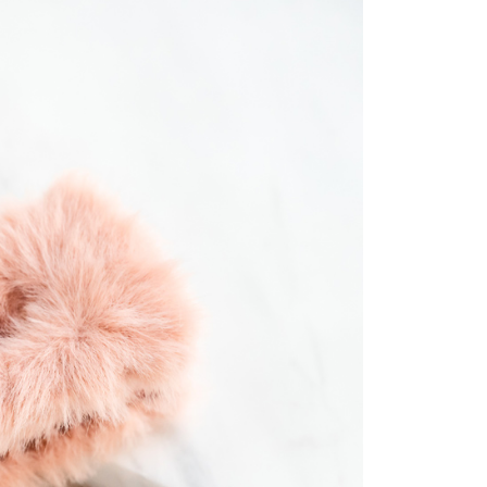
貨付款
易時，得透過本服務購買商品或服務，並由商店將買賣／分期付
的店家。未經商家同意取消之訂單仍視為有效，需透過AFTEE
金債權讓與本公司後，依約使用本公司帳單繳交帳款。
繳納相關費用。
0，滿NT$888(含以上)免運費
意付款使用「大哥付你分期」之契約關係目的，商店將以您的個人
否成功請以「AFTEE先享後付 」之結帳頁面顯示為準，若有關於
含姓名、電話或地址）提供予台灣大哥大進項蒐集、處理及利
功／繳費後需取消欲退款等相關疑問，請聯繫「AFTEE先享後
取貨
公司與您本人進行分期帳單所需資料之確認、核對及更正。
援中心」
https://netprotections.freshdesk.com/support/home
0，滿NT$888(含以上)免運費
戶服務條款，請詳閱以下連結：
https://oppay.tw/userRule
項】
付款
恩沛科技股份有限公司提供之「AFTEE先享後付」服務完成之
依本服務之必要範圍內提供個人資料，並將交易相關給付款項請
0，滿NT$888(含以上)免運費
讓予恩沛科技股份有限公司。
個人資料處理事宜，請瀏覽以下網址：
貨
ee.tw/terms/#terms3
0，滿NT$888(含以上)免運費
年的使用者請事先徵得法定代理人或監護人之同意方可使用
E先享後付」，若未經同意申辦者引起之損失，本公司不負相關責
AFTEE先享後付」時，將依據個別帳號之用戶狀況，依本公司
0，滿NT$888(含以上)免運費
核予不同之上限額度；若仍有額度不足之情形，本公司將視審查
用戶進行身份認證。
一人註冊多個帳號或使用他人資訊註冊。若發現惡意使用之情
科技股份有限公司將有權停止該用戶之使用額度並採取法律行