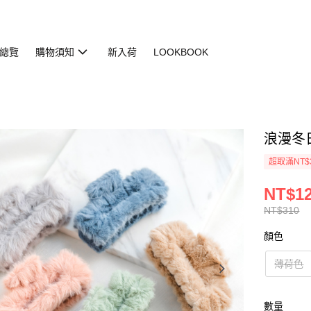
總覽
購物須知
新入荷
LOOKBOOK
浪漫冬日髮
超取滿NT$
NT$1
NT$310
顏色
薄荷色
數量