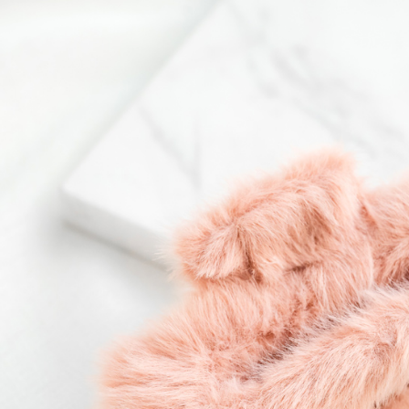
萊爾富取
用戶於交
絡購買商品
款買賣價
先享後付
每筆NT$6
2.基於同
※ 交易是
資料（包
是否繳費成
萊爾富純
用，由本
付客戶支
每筆NT$6
3.完整用
【注意事
7-11取貨
１．透過由
交易，需
每筆NT$6
求債權轉
２．關於
7-11純取
https://aft
每筆NT$6
３．未成
「AFTE
宅配
任。
４．使用「
每筆NT$9
即時審查
結果請求
５．嚴禁
形，恩沛
動。