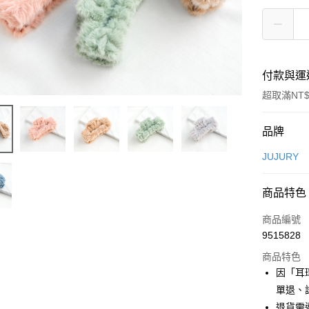
付款與運
超取滿NT$
付款方式
品牌
信用卡一
JUJURY
信用卡分
商品特色
3 期 
商品編號
合作金
超商取貨
9515828
華南商
LINE Pay
上海商
商品特色
國泰世
因「耳
Apple Pay
臺灣中
單退、
匯豐（
街口支付
退貨需