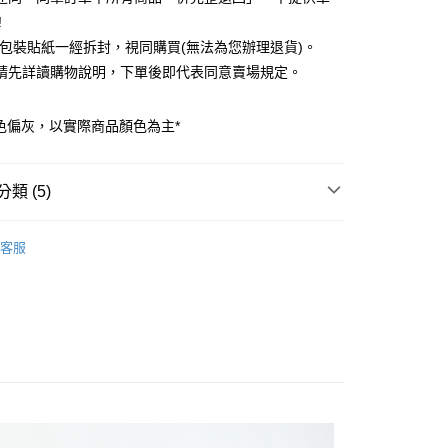
業銀行
遠東國際商業銀行
!
業銀行
永豐商業銀行
外包裝貼紙一經拆封，視同購買(無法為您辦理退貨)。
業銀行
星展（台灣）商業銀行
際商業銀行
中國信託商業銀行
y
請先詳讀購物說明，下單後即代表同意賣場規定。
天信用卡公司
分期
色偏灰，以實際商品顏色為主*
你分期使用說明】
享後付
由台灣大哥大提供，台灣大哥大用戶可立即使用無須另外申請。
式選擇「大哥付你分期」，訂單成立後會自動跳轉到大哥付的交易
類 (5)
證手機門號後，選擇欲分期的期數、繳款截止日，確認付款後即
FTEE先享後付」】
。
先享後付是「在收到商品之後才付款」的支付方式。 讓您購物簡單
HAIR ACCESSORY / 髮飾
准額度、可分期數及費用金額請依後續交易確認頁面所載為準。
心！
客服
立30分鐘內，如未前往確認交易或遇審核未通過，訂單將自動取
RY / 飾品
：不需註冊會員、不需綁卡、不需儲值。
「轉專審核」未通過狀況，表示未達大哥付你分期系統評分，恕
：只要手機號碼，簡訊認證，即可結帳。
評估內容。
ALL ITEMS
：先確認商品／服務後，再付款。
式說明】
付款
OWN
JUJURY
項不併入電信帳單，「大哥付你分期」於每月結算日後寄送繳費提
EE先享後付」結帳流程】
0，滿NT$388(含以上)免運費
方式選擇「AFTEE先享後付」後，將跳轉至「AFTEE先享後
MS
JUJURY飾品 ➯ 單件4折
訊連結打開帳單後，可選擇「超商條碼／台灣大直營門市／銀行轉
頁面，進行簡訊認證並確認金額後，即可完成結帳。
付／iPASS MONEY」等通路繳費。
貨
成立數日內，您將收到繳費通知簡訊。
費通知簡訊後14天內，點擊此簡訊中的連結，可透過四大超商
0，滿NT$388(含以上)免運費
項】
網路銀行／等多元方式進行付款，方視為交易完成。
係由「台灣大哥大股份有限公司」（以下簡稱本公司）所提供，讓
：結帳手續完成當下不需立刻繳費，但若您需要取消訂單，請聯