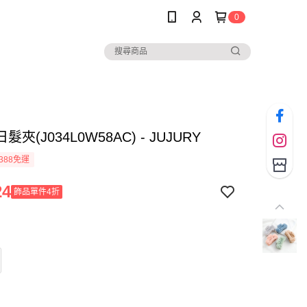
0
夾(J034L0W58AC) - JUJURY
388免運
24
飾品單件4折