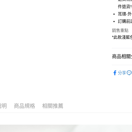
聯邦商
件退貨!
元大商
悠遊付
耳環-
玉山商
台新國
Google Pa
訂購前
台灣樂
銷售重點
大哥付你
*此款淺藍
相關說明
【大哥付
AFTEE先
1.本服務
2.付款方
相關說明
商品相關分
流程，驗
【關於「A
ATM付款
完成交易
AFTEE
JUJURY
3.實際核
便利好安
分享
4.訂單成
ACCESSO
１．簡單
消。如遇
２．便利
運送方式
無法說明
JUJURY
３．安心
【繳款方
全家取貨
PRICE D
1.分期款
【「AFT
醒簡訊。
每筆NT$6
１．於結帳
說明
商品規格
相關推薦
SALE ITE
2.透過簡
付」結帳
帳／街口支
全家純取
２．訂單
３．收到繳
每筆NT$6
【注意事
／ATM／
1.本服務
※ 請注意