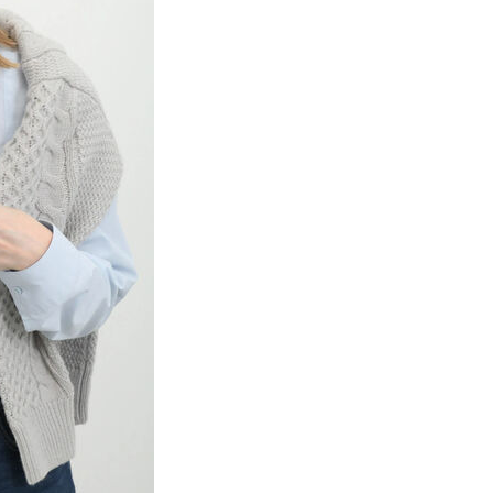
項】
網路銀行／等多元方式進行付款，方視為交易完成。
係由「台灣大哥大股份有限公司」（以下簡稱本公司）所提供，讓
：結帳手續完成當下不需立刻繳費，但若您需要取消訂單，請聯
貨付款
易時，得透過本服務購買商品或服務，並由商店將買賣／分期付
的店家。未經商家同意取消之訂單仍視為有效，需透過AFTEE
金債權讓與本公司後，依約使用本公司帳單繳交帳款。
繳納相關費用。
0，滿NT$888(含以上)免運費
意付款使用「大哥付你分期」之契約關係目的，商店將以您的個人
否成功請以「AFTEE先享後付 」之結帳頁面顯示為準，若有關於
含姓名、電話或地址）提供予台灣大哥大進項蒐集、處理及利
功／繳費後需取消欲退款等相關疑問，請聯繫「AFTEE先享後
取貨
公司與您本人進行分期帳單所需資料之確認、核對及更正。
援中心」
https://netprotections.freshdesk.com/support/home
0，滿NT$888(含以上)免運費
戶服務條款，請詳閱以下連結：
https://oppay.tw/userRule
項】
付款
恩沛科技股份有限公司提供之「AFTEE先享後付」服務完成之
依本服務之必要範圍內提供個人資料，並將交易相關給付款項請
0，滿NT$888(含以上)免運費
讓予恩沛科技股份有限公司。
個人資料處理事宜，請瀏覽以下網址：
貨
ee.tw/terms/#terms3
0，滿NT$888(含以上)免運費
年的使用者請事先徵得法定代理人或監護人之同意方可使用
E先享後付」，若未經同意申辦者引起之損失，本公司不負相關責
AFTEE先享後付」時，將依據個別帳號之用戶狀況，依本公司
0，滿NT$888(含以上)免運費
核予不同之上限額度；若仍有額度不足之情形，本公司將視審查
用戶進行身份認證。
一人註冊多個帳號或使用他人資訊註冊。若發現惡意使用之情
科技股份有限公司將有權停止該用戶之使用額度並採取法律行