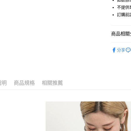
如欲辦
匯豐（
街口支付
不提供單
聯邦商
訂購前
元大商
悠遊付
玉山商
台新國
Google Pa
商品相關分
台灣樂
大哥付你
Samansa 
相關說明
分享
【大哥付
TOPS / 
AFTEE先
1.本服務
2.付款方
相關說明
Samansa 
流程，驗
【關於「A
ATM付款
完成交易
PRICE D
AFTEE
3.實際核
便利好安
說明
商品規格
相關推薦
SALE ITE
4.訂單成
１．簡單
消。如遇
２．便利
運送方式
SALE ITE
無法說明
３．安心
【繳款方
全家取貨
1.分期款
【「AFT
醒簡訊。
每筆NT$6
１．於結帳
2.透過簡
付」結帳
帳／街口支
全家純取
２．訂單
３．收到繳
每筆NT$6