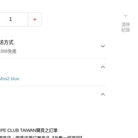
清除
紀錄
送方式
388免運
次付款
Mos2 blue
期付款
0 利率 每期
NT$846
21家銀行
庫商業銀行
第一商業銀行
付款
業銀行
彰化商業銀行
業儲蓄銀行
台北富邦商業銀行
華商業銀行
兆豐國際商業銀行
IPE CLUB TAIWAN購買之訂單
小企業銀行
台中商業銀行