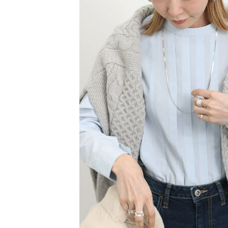
【注意事
／ATM／
1.本服務
※ 請注意
萊爾富取
用戶於交
絡購買商品
款買賣價
先享後付
每筆NT$6
2.基於同
※ 交易是
資料（包
是否繳費成
萊爾富純
用，由本
付客戶支
每筆NT$6
3.完整用
【注意事
7-11取貨
１．透過由
交易，需
每筆NT$6
求債權轉
２．關於
7-11純取
https://aft
每筆NT$6
３．未成
「AFTE
宅配
任。
４．使用「
每筆NT$9
即時審查
結果請求
５．嚴禁
形，恩沛
動。