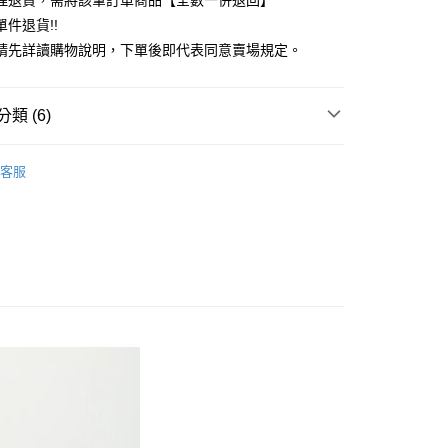
理退貨，需將該筆訂單商品【全數一併退回】
台灣）商業銀行
華泰商業銀行
件退貨!!
業銀行
遠東國際商業銀行
請先詳讀購物說明，下單後即代表同意賣場規定。
業銀行
永豐商業銀行
業銀行
星展（台灣）商業銀行
際商業銀行
中國信託商業銀行
y
類 (6)
天信用卡公司
分期
Mos2 blue
TOP / 上衣
客服
你分期使用說明】
上衣
享後付
由台灣大哥大提供，台灣大哥大用戶可立即使用無須另外申請。
式選擇「大哥付你分期」，訂單成立後會自動跳轉到大哥付的交易
Mos2 blue
ALL ITEMS
證手機門號後，選擇欲分期的期數、繳款截止日，確認付款後即
FTEE先享後付」】
。
OWN
Samansa Mos2 blue
先享後付是「在收到商品之後才付款」的支付方式。 讓您購物簡單
准額度、可分期數及費用金額請依後續交易確認頁面所載為準。
心！
MS
單筆滿$888現抵$88
立30分鐘內，如未前往確認交易或遇審核未通過，訂單將自動取
：不需註冊會員、不需綁卡、不需儲值。
「轉專審核」未通過狀況，表示未達大哥付你分期系統評分，恕
：只要手機號碼，簡訊認證，即可結帳。
MS
最高折扣 ➯ 3折
評估內容。
：先確認商品／服務後，再付款。
式說明】
付款
項不併入電信帳單，「大哥付你分期」於每月結算日後寄送繳費提
EE先享後付」結帳流程】
0，滿NT$388(含以上)免運費
方式選擇「AFTEE先享後付」後，將跳轉至「AFTEE先享後
訊連結打開帳單後，可選擇「超商條碼／台灣大直營門市／銀行轉
頁面，進行簡訊認證並確認金額後，即可完成結帳。
付／iPASS MONEY」等通路繳費。
貨
成立數日內，您將收到繳費通知簡訊。
費通知簡訊後14天內，點擊此簡訊中的連結，可透過四大超商
0，滿NT$388(含以上)免運費