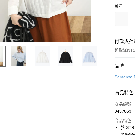
數量
付款與運
超取滿NT$
付款方式
品牌
信用卡一
Samansa 
信用卡分
商品特色
3 期 
商品編號
合作金
超商取貨
9437063
華南商
LINE Pay
上海商
商品特色
國泰世
於 STR
Apple Pay
臺灣中