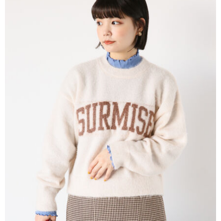
AFTEE先享後付是「在收到商品之後才付款」的支付方式。 讓您購物簡單
3.實際核准額度、可分期數及費用金額請依後續交易確認頁面所載為準。
便利好安心！
4.訂單成立30分鐘內，如未前往確認交易或遇審核未通過，訂單將自動取
１．簡單：不需註冊會員、不需綁卡、不需儲值。
運送方式
消。如遇「轉專審核」未通過狀況，表示未達大哥付你分期系統評分，恕無
２．便利：只要手機號碼，簡訊認證，即可結帳。
法說明評估內容。
３．安心：先確認商品／服務後，再付款。
全家取貨付款
【繳款方式說明】
1.分期款項不併入電信帳單，「大哥付你分期」於每月結算日後寄送繳費提
每筆NT$60，滿NT$388(含以上)免運費
【「AFTEE先享後付」結帳流程】
醒簡訊。
１．於結帳方式選擇「AFTEE先享後付」後，將跳轉至「AFTEE先享後付」
2.透過簡訊連結打開帳單後，可選擇「超商條碼／台灣大直營門市／銀行轉
全家純取貨
結帳頁面，進行簡訊認證並確認金額後，即可完成結帳。
帳／街口支付／iPASS MONEY」等通路繳費。
２．訂單成立數日內，您將收到繳費通知簡訊。
每筆NT$60，滿NT$388(含以上)免運費
３．收到繳費通知簡訊後14天內，點擊此簡訊中的連結，可透過四大超商／
【注意事項】
ATM／網路銀行／等多元方式進行付款，方視為交易完成。
萊爾富取貨付款
1.本服務係由「台灣大哥大股份有限公司」（以下簡稱本公司）所提供，讓
※ 請注意：結帳手續完成當下不需立刻繳費，但若您需要取消訂單，請聯絡
用戶於交易時，得透過本服務購買商品或服務，並由商店將買賣／分期付款
每筆NT$60，滿NT$888(含以上)免運費
購買商品的店家。未經商家同意取消之訂單仍視為有效，需透過AFTEE先享
買賣價金債權讓與本公司後，依約使用本公司帳單繳交帳款。
後付繳納相關費用。
2.基於同意付款使用「大哥付你分期」之契約關係目的，商店將以您的個人
萊爾富純取貨
※ 交易是否成功請以「AFTEE先享後付 」之結帳頁面顯示為準，若有關於
資料（包含姓名、電話或地址）提供予台灣大哥大進項蒐集、處理及利用，
是否繳費成功／繳費後需取消欲退款等相關疑問，請聯繫「AFTEE先享後付
每筆NT$60，滿NT$888(含以上)免運費
由本公司與您本人進行分期帳單所需資料之確認、核對及更正。
客戶支援中心」
https://netprotections.freshdesk.com/support/home
3.完整用戶服務條款，請詳閱以下連結：
https://oppay.tw/userRule
7-11取貨付款
【注意事項】
１．透過由恩沛科技股份有限公司提供之「AFTEE先享後付」服務完成之交
每筆NT$60，滿NT$888(含以上)免運費
易，需依本服務之必要範圍內提供個人資料，並將交易相關給付款項請求債
權轉讓予恩沛科技股份有限公司。
7-11純取貨
２．關於個人資料處理事宜，請瀏覽以下網址：
每筆NT$60，滿NT$888(含以上)免運費
https://aftee.tw/terms/#terms3