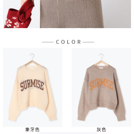
３．未成年的使用者請事先徵得法定代理人或監護人之同意方可使用
宅配
「AFTEE先享後付」，若未經同意申辦者引起之損失，本公司不負相關責
任。
每筆NT$90，滿NT$888(含以上)免運費
４．使用「AFTEE先享後付」時，將依據個別帳號之用戶狀況，依本公司即
時審查核予不同之上限額度；若仍有額度不足之情形，本公司將視審查結果
請求用戶進行身份認證。
５．嚴禁一人註冊多個帳號或使用他人資訊註冊。若發現惡意使用之情形，
恩沛科技股份有限公司將有權停止該用戶之使用額度並採取法律行動。