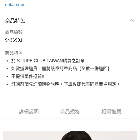
ehka sopo
信用卡分期付款
3 期 0 利率 每期
NT$970
21家銀行
商品特色
合作金庫商業銀行
第一商業銀行
超商取貨付款
商品編號
華南商業銀行
彰化商業銀行
9436991
LINE Pay
上海商業儲蓄銀行
台北富邦商業銀行
國泰世華商業銀行
兆豐國際商業銀行
商品特色
Apple Pay
臺灣中小企業銀行
台中商業銀行
於 STRIPE CLUB TAIWAN購買之訂單
匯豐（台灣）商業銀行
華泰商業銀行
街口支付
如欲辦理退貨，需將該筆訂單商品【全數一併退回】
聯邦商業銀行
遠東國際商業銀行
元大商業銀行
永豐商業銀行
不提供單件退貨!!
悠遊付
玉山商業銀行
星展（台灣）商業銀行
訂購前請先詳讀購物說明，下單後即代表同意賣場規定。
台新國際商業銀行
中國信託商業銀行
Google Pay
台灣樂天信用卡公司
大哥付你分期
相關說明
詳細說明
商品規格
相關推薦
【大哥付你分期使用說明】
AFTEE先享後付
1.本服務由台灣大哥大提供，台灣大哥大用戶可立即使用無須另外申請。
2.付款方式選擇「大哥付你分期」，訂單成立後會自動跳轉到大哥付的交易
相關說明
流程，驗證手機門號後，選擇欲分期的期數、繳款截止日，確認付款後即完
【關於「AFTEE先享後付」】
成交易。
ATM付款