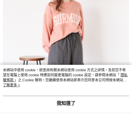
本網站中使用 cookie，欲查詢有關本網站使用 cookie 方式之詳情，及若您不希
望在電腦上使用 cookie 時應如何變更電腦的 cookie 設定，請參閱本網站「
隱私
權條款
」之 Cookie 聲明。您繼續使用本網站即表示您同意本公司得按本網站使
用條款之 Cookie 聲明使用 cookie。
了解更多 >
我知道了