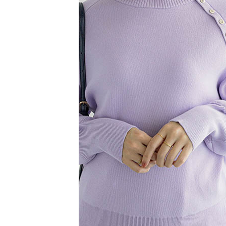
【注意事
／ATM／
1.本服務
※ 請注意
萊爾富取
用戶於交
絡購買商品
款買賣價
先享後付
每筆NT$6
2.基於同
※ 交易是
資料（包
是否繳費成
萊爾富純
用，由本
付客戶支
每筆NT$6
3.完整用
【注意事
7-11取貨
１．透過由
交易，需
每筆NT$6
求債權轉
２．關於
7-11純取
https://aft
每筆NT$6
３．未成
「AFTE
宅配
任。
４．使用「
每筆NT$9
即時審查
結果請求
５．嚴禁
形，恩沛
動。