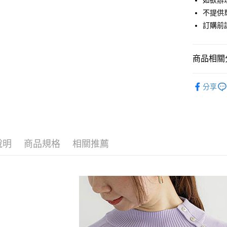
如欲辦
匯豐（
街口支付
不提供單
聯邦商
訂購前
元大商
悠遊付
玉山商
台新國
Google Pa
商品相關分
台灣樂
大哥付你
Te chichi
相關說明
分享
【大哥付
TOPS / 
AFTEE先
1.本服務
2.付款方
相關說明
Te chichi
流程，驗
【關於「A
ATM付款
完成交易
PRICE D
AFTEE
3.實際核
便利好安
說明
商品規格
相關推薦
SALE ITE
4.訂單成
１．簡單
消。如遇
２．便利
運送方式
SALE ITE
無法說明
３．安心
【繳款方
全家取貨
1.分期款
【「AFT
醒簡訊。
每筆NT$6
１．於結帳
2.透過簡
付」結帳
帳／街口支
全家純取
２．訂單
３．收到繳
每筆NT$6