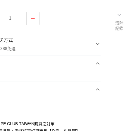
清除
紀錄
送方式
388免運
次付款
期付款
0 利率 每期
NT$1,110
21家銀行
庫商業銀行
第一商業銀行
付款
業銀行
彰化商業銀行
業儲蓄銀行
台北富邦商業銀行
華商業銀行
兆豐國際商業銀行
IPE CLUB TAIWAN購買之訂單
小企業銀行
台中商業銀行