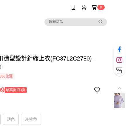
0
造型設計針織上衣(FC37L2C2780) -
hi
388免運
99
最高折扣3折
藍色
淡紫色