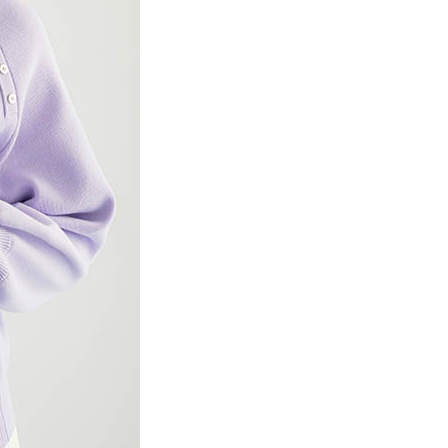
項】
網路銀行／等多元方式進行付款，方視為交易完成。
係由「台灣大哥大股份有限公司」（以下簡稱本公司）所提供，讓
：結帳手續完成當下不需立刻繳費，但若您需要取消訂單，請聯
貨付款
易時，得透過本服務購買商品或服務，並由商店將買賣／分期付
的店家。未經商家同意取消之訂單仍視為有效，需透過AFTEE
金債權讓與本公司後，依約使用本公司帳單繳交帳款。
繳納相關費用。
0，滿NT$888(含以上)免運費
意付款使用「大哥付你分期」之契約關係目的，商店將以您的個人
否成功請以「AFTEE先享後付 」之結帳頁面顯示為準，若有關於
含姓名、電話或地址）提供予台灣大哥大進項蒐集、處理及利
功／繳費後需取消欲退款等相關疑問，請聯繫「AFTEE先享後
取貨
公司與您本人進行分期帳單所需資料之確認、核對及更正。
援中心」
https://netprotections.freshdesk.com/support/home
0，滿NT$888(含以上)免運費
戶服務條款，請詳閱以下連結：
https://oppay.tw/userRule
項】
付款
恩沛科技股份有限公司提供之「AFTEE先享後付」服務完成之
依本服務之必要範圍內提供個人資料，並將交易相關給付款項請
0，滿NT$888(含以上)免運費
讓予恩沛科技股份有限公司。
個人資料處理事宜，請瀏覽以下網址：
貨
ee.tw/terms/#terms3
0，滿NT$888(含以上)免運費
年的使用者請事先徵得法定代理人或監護人之同意方可使用
E先享後付」，若未經同意申辦者引起之損失，本公司不負相關責
AFTEE先享後付」時，將依據個別帳號之用戶狀況，依本公司
0，滿NT$888(含以上)免運費
核予不同之上限額度；若仍有額度不足之情形，本公司將視審查
用戶進行身份認證。
一人註冊多個帳號或使用他人資訊註冊。若發現惡意使用之情
科技股份有限公司將有權停止該用戶之使用額度並採取法律行