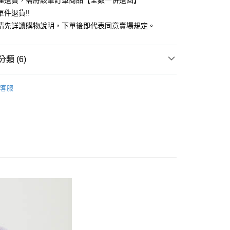
理退貨，需將該筆訂單商品【全數一併退回】
台灣）商業銀行
華泰商業銀行
件退貨!!
業銀行
遠東國際商業銀行
請先詳讀購物說明，下單後即代表同意賣場規定。
業銀行
永豐商業銀行
業銀行
星展（台灣）商業銀行
際商業銀行
中國信託商業銀行
y
類 (6)
天信用卡公司
分期
TOP / 上衣
客服
你分期使用說明】
上衣
享後付
由台灣大哥大提供，台灣大哥大用戶可立即使用無須另外申請。
式選擇「大哥付你分期」，訂單成立後會自動跳轉到大哥付的交易
ALL ITEMS
證手機門號後，選擇欲分期的期數、繳款截止日，確認付款後即
FTEE先享後付」】
。
OWN
Te chichi
先享後付是「在收到商品之後才付款」的支付方式。 讓您購物簡單
准額度、可分期數及費用金額請依後續交易確認頁面所載為準。
心！
MS
單筆滿$888現抵$88
立30分鐘內，如未前往確認交易或遇審核未通過，訂單將自動取
：不需註冊會員、不需綁卡、不需儲值。
「轉專審核」未通過狀況，表示未達大哥付你分期系統評分，恕
：只要手機號碼，簡訊認證，即可結帳。
MS
最高折扣 ➯ 3折
評估內容。
：先確認商品／服務後，再付款。
式說明】
付款
項不併入電信帳單，「大哥付你分期」於每月結算日後寄送繳費提
EE先享後付」結帳流程】
0，滿NT$388(含以上)免運費
方式選擇「AFTEE先享後付」後，將跳轉至「AFTEE先享後
訊連結打開帳單後，可選擇「超商條碼／台灣大直營門市／銀行轉
頁面，進行簡訊認證並確認金額後，即可完成結帳。
付／iPASS MONEY」等通路繳費。
貨
成立數日內，您將收到繳費通知簡訊。
費通知簡訊後14天內，點擊此簡訊中的連結，可透過四大超商
0，滿NT$388(含以上)免運費