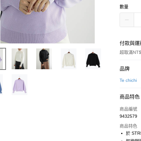
數量
付款與運
超取滿NT$
付款方式
品牌
信用卡一
Te chichi
信用卡分
商品特色
3 期 
商品編號
合作金
超商取貨
9432579
華南商
LINE Pay
上海商
商品特色
國泰世
於 STR
Apple Pay
臺灣中