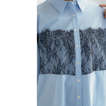
【注意事
／ATM／
1.本服務
※ 請注意
萊爾富取
用戶於交
絡購買商品
款買賣價
先享後付
每筆NT$6
2.基於同
※ 交易是
資料（包
是否繳費成
萊爾富純
用，由本
付客戶支
每筆NT$6
3.完整用
【注意事
7-11取貨
１．透過由
交易，需
每筆NT$6
求債權轉
２．關於
7-11純取
https://aft
每筆NT$6
３．未成
「AFTE
宅配
任。
４．使用「
每筆NT$9
即時審查
結果請求
５．嚴禁
形，恩沛
動。