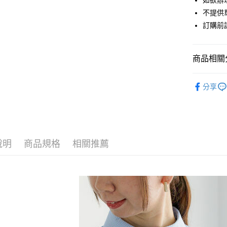
如欲辦
匯豐（
街口支付
不提供單
聯邦商
訂購前
元大商
悠遊付
玉山商
台新國
Google Pa
商品相關分
台灣樂
大哥付你
Te chichi
相關說明
分享
【大哥付
TOPS / 
AFTEE先
1.本服務
2.付款方
相關說明
Te chichi
流程，驗
【關於「A
ATM付款
完成交易
PRICE D
AFTEE
3.實際核
便利好安
說明
商品規格
相關推薦
SALE ITE
4.訂單成
１．簡單
消。如遇
２．便利
運送方式
SALE ITE
無法說明
３．安心
【繳款方
全家取貨
1.分期款
【「AFT
醒簡訊。
每筆NT$6
１．於結帳
2.透過簡
付」結帳
帳／街口支
全家純取
２．訂單
３．收到繳
每筆NT$6