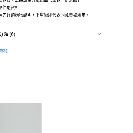
理退貨，需將該筆訂單商品【全數一併退回】
台灣）商業銀行
華泰商業銀行
件退貨!!
業銀行
遠東國際商業銀行
請先詳讀購物說明，下單後即代表同意賣場規定。
業銀行
永豐商業銀行
業銀行
星展（台灣）商業銀行
際商業銀行
中國信託商業銀行
y
類 (6)
天信用卡公司
分期
TOP / 上衣
客服
你分期使用說明】
上衣
享後付
由台灣大哥大提供，台灣大哥大用戶可立即使用無須另外申請。
式選擇「大哥付你分期」，訂單成立後會自動跳轉到大哥付的交易
ALL ITEMS
證手機門號後，選擇欲分期的期數、繳款截止日，確認付款後即
FTEE先享後付」】
。
OWN
Te chichi
先享後付是「在收到商品之後才付款」的支付方式。 讓您購物簡單
准額度、可分期數及費用金額請依後續交易確認頁面所載為準。
心！
MS
單筆滿$888現抵$88
立30分鐘內，如未前往確認交易或遇審核未通過，訂單將自動取
：不需註冊會員、不需綁卡、不需儲值。
「轉專審核」未通過狀況，表示未達大哥付你分期系統評分，恕
：只要手機號碼，簡訊認證，即可結帳。
MS
最高折扣 ➯ 3折
評估內容。
：先確認商品／服務後，再付款。
式說明】
付款
項不併入電信帳單，「大哥付你分期」於每月結算日後寄送繳費提
EE先享後付」結帳流程】
0，滿NT$388(含以上)免運費
方式選擇「AFTEE先享後付」後，將跳轉至「AFTEE先享後
訊連結打開帳單後，可選擇「超商條碼／台灣大直營門市／銀行轉
頁面，進行簡訊認證並確認金額後，即可完成結帳。
付／iPASS MONEY」等通路繳費。
貨
成立數日內，您將收到繳費通知簡訊。
費通知簡訊後14天內，點擊此簡訊中的連結，可透過四大超商
0，滿NT$388(含以上)免運費