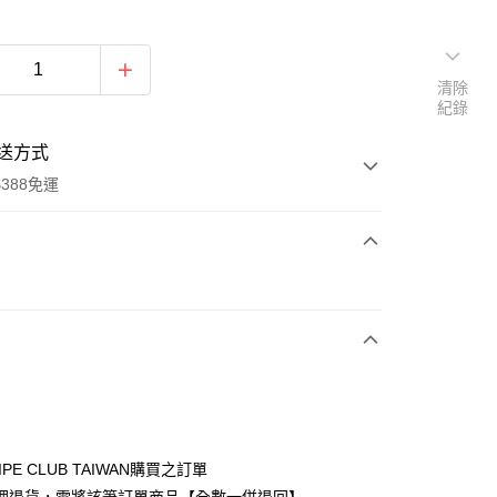
清除
紀錄
送方式
388免運
次付款
期付款
0 利率 每期
NT$1,216
21家銀行
庫商業銀行
第一商業銀行
付款
業銀行
彰化商業銀行
業儲蓄銀行
台北富邦商業銀行
華商業銀行
兆豐國際商業銀行
IPE CLUB TAIWAN購買之訂單
小企業銀行
台中商業銀行