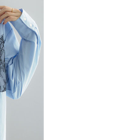
項】
網路銀行／等多元方式進行付款，方視為交易完成。
係由「台灣大哥大股份有限公司」（以下簡稱本公司）所提供，讓
：結帳手續完成當下不需立刻繳費，但若您需要取消訂單，請聯
貨付款
易時，得透過本服務購買商品或服務，並由商店將買賣／分期付
的店家。未經商家同意取消之訂單仍視為有效，需透過AFTEE
金債權讓與本公司後，依約使用本公司帳單繳交帳款。
繳納相關費用。
0，滿NT$888(含以上)免運費
意付款使用「大哥付你分期」之契約關係目的，商店將以您的個人
否成功請以「AFTEE先享後付 」之結帳頁面顯示為準，若有關於
含姓名、電話或地址）提供予台灣大哥大進項蒐集、處理及利
功／繳費後需取消欲退款等相關疑問，請聯繫「AFTEE先享後
取貨
公司與您本人進行分期帳單所需資料之確認、核對及更正。
援中心」
https://netprotections.freshdesk.com/support/home
0，滿NT$888(含以上)免運費
戶服務條款，請詳閱以下連結：
https://oppay.tw/userRule
項】
付款
恩沛科技股份有限公司提供之「AFTEE先享後付」服務完成之
依本服務之必要範圍內提供個人資料，並將交易相關給付款項請
0，滿NT$888(含以上)免運費
讓予恩沛科技股份有限公司。
個人資料處理事宜，請瀏覽以下網址：
貨
ee.tw/terms/#terms3
0，滿NT$888(含以上)免運費
年的使用者請事先徵得法定代理人或監護人之同意方可使用
E先享後付」，若未經同意申辦者引起之損失，本公司不負相關責
AFTEE先享後付」時，將依據個別帳號之用戶狀況，依本公司
0，滿NT$888(含以上)免運費
核予不同之上限額度；若仍有額度不足之情形，本公司將視審查
用戶進行身份認證。
一人註冊多個帳號或使用他人資訊註冊。若發現惡意使用之情
科技股份有限公司將有權停止該用戶之使用額度並採取法律行