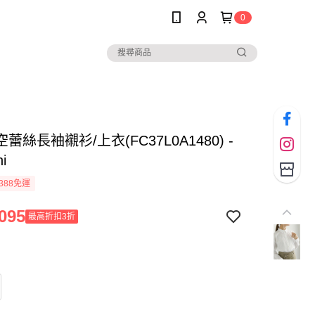
0
蕾絲長袖襯衫/上衣(FC37L0A1480) -
hi
388免運
095
最高折扣3折