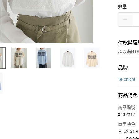
數量
付款與運
超取滿NT$
付款方式
品牌
信用卡一
Te chichi
信用卡分
商品特色
3 期 
商品編號
合作金
超商取貨
9432217
華南商
LINE Pay
上海商
商品特色
國泰世
於 STR
Apple Pay
臺灣中